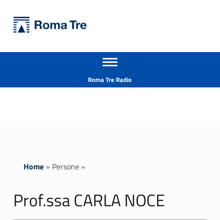
Primary Menu
Università Roma Tre
Prof.ssa CARLA NOCE - Università Roma Tre
Apri il menu secondario
L’Università degli Studi Roma Tre è un’università giovane e per giovani, è nata nel 1992 ed è rapidamente cresciuta sia in termini di studenti che di corsi di studio offerti. Sono attivi 13 dipartimenti che offrono corsi di Laurea, Laurea magistrale, Master, Corsi di perfezionamento, Dottorati di ricerca e Scuole di specializzazione
Header info sidebar
Roma Tre Radio
Home
»
Persone
»
Prof.ssa CARLA NOCE