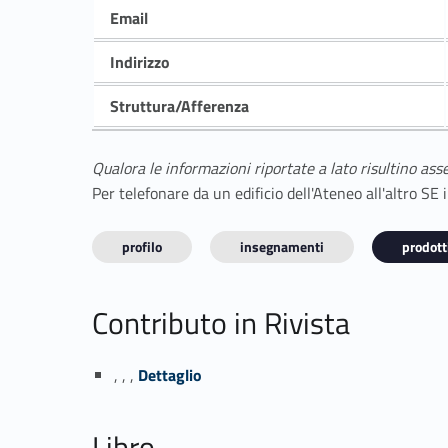
Email
Indirizzo
Struttura/Afferenza
Qualora le informazioni riportate a lato risultino ass
Per telefonare da un edificio dell'Ateneo all'altro S
profilo
insegnamenti
prodotti
Contributo in Rivista
Link identifier #identifier_person_65327-1
, , ,
Dettaglio
Libro