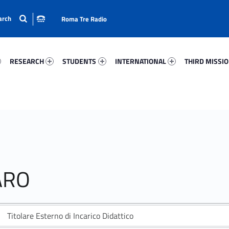
Roma Tre Radio
3-15
Research 9181-24
Students 43554-33
International 84795-50
Third Mission 
RESEARCH
STUDENTS
INTERNATIONAL
THIRD MISSI
ARO
Titolare Esterno di Incarico Didattico