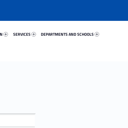
20973-67
Services 76951-81
Departments And Schools 49223-96
ON
SERVICES
DEPARTMENTS AND SCHOOLS