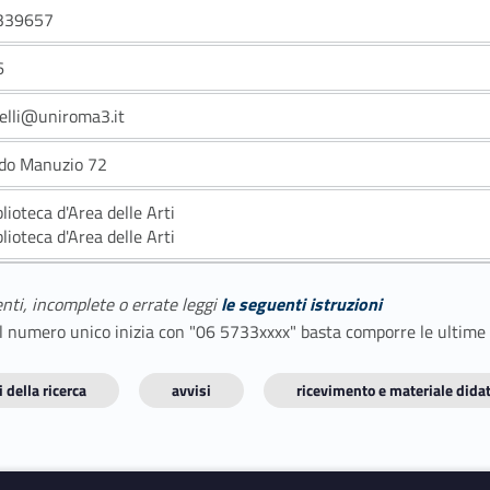
339657
6
belli@uniroma3.it
ldo Manuzio 72
blioteca d'Area delle Arti
blioteca d'Area delle Arti
enti, incomplete o errate leggi
le seguenti istruzioni
E il numero unico inizia con "06 5733xxxx" basta comporre le ultime
 della ricerca
avvisi
ricevimento e materiale didat