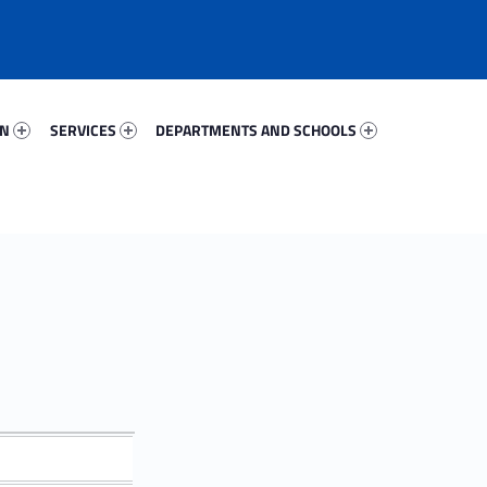
46189-67
Services 46361-81
Departments And Schools 90049-96
ON
SERVICES
DEPARTMENTS AND SCHOOLS