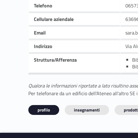
Telefono
0657
Cellulare aziendale
6369
Email
sara.
Indirizzo
Via A
Struttura/Afferenza
Bi
Bi
Qualora le informazioni riportate a lato risultino ass
Per telefonare da un edificio dell'Ateneo all'altro S
profilo
insegnamenti
prodotti