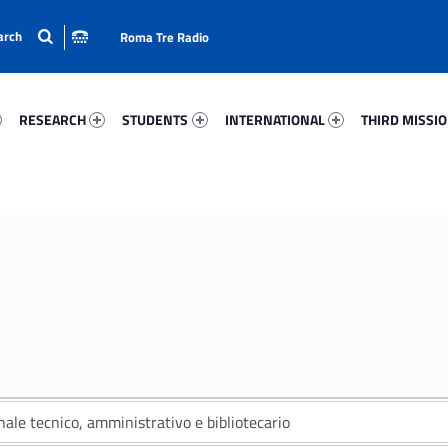
Roma Tre Radio
54-15
Research 84648-24
Students 65368-33
International 49496-50
Third Mission 
RESEARCH
STUDENTS
INTERNATIONAL
THIRD MISSI
ale tecnico, amministrativo e bibliotecario