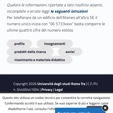
Qualora le informazioni riportate a lato risultino assenti,
incomplete o errate leggi
le seguenti istruzioni
Per telefonare da un edificio dell'Ateneo all'altro SE il
numero unico inizia con "06 5733xxxx" basta comporre le
ultime quattro cifre del numero esteso.
profilo
insegnamenti
prodotti della ricerca
avvisi
ricevimento e materiale didattico
Copyright 2026
Università degli studi Roma Tre
| C.F./P.I.
n. 04400441004 |
Privacy
|
Legal
Notes
|
Accessibility
|
Accessibility Target
Questo sito utilizza un cookie tecnico per consentire la corretta navigazione.
Confermando accetti il suo utilizzo. Se vuoi saperne di più e leggere come
disabilitarne l'uso, consulta l'informativa estesa.
ENG
Accetta
This site is protected by reCAPTCHA and the Google
Privacy