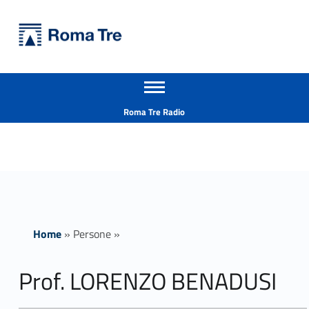
Primary Menu
Università Roma Tre
Prof. LORENZO BENADUSI - Università Roma Tre
Apri il menu secondario
L’Università degli Studi Roma Tre è un’università giovane e per giovani, è nata nel 1992 ed è rapidamente cresciuta sia in termini di studenti che di corsi di studio offerti. Sono attivi 13 dipartimenti che offrono corsi di Laurea, Laurea magistrale, Master, Corsi di perfezionamento, Dottorati di ricerca e Scuole di specializzazione
Header info sidebar
Roma Tre Radio
Home
»
Persone
»
Prof. LORENZO BENADUSI