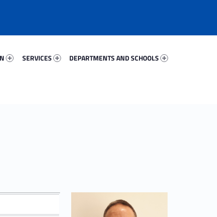
85645-67
Services 2557-81
Departments And Schools 65434-96
ON
SERVICES
DEPARTMENTS AND SCHOOLS