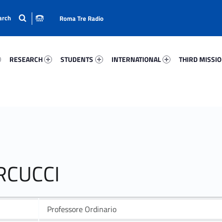
Roma Tre Radio
80-15
Research 95758-24
Students 18893-33
International 77593-50
Third Mission 
RESEARCH
STUDENTS
INTERNATIONAL
THIRD MISSI
RCUCCI
Professore Ordinario