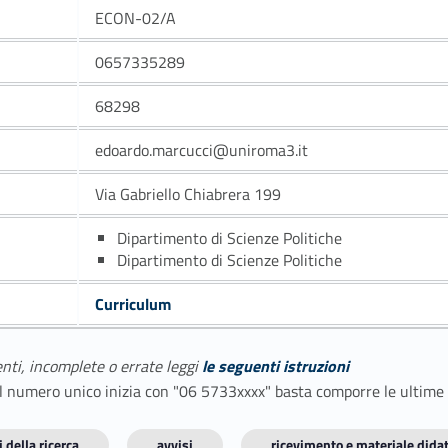
ECON-02/A
0657335289
68298
edoardo.marcucci@uniroma3.it
Via Gabriello Chiabrera 199
Dipartimento di Scienze Politiche
Dipartimento di Scienze Politiche
Curriculum
enti, incomplete o errate leggi
le seguenti istruzioni
E il numero unico inizia con "06 5733xxxx" basta comporre le ultime
 della ricerca
avvisi
ricevimento e materiale didat