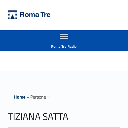
Primary Menu
Università Roma Tre
TIZIANA SATTA insegnamenti - Università Roma Tre
Apri il menu secondario
L’Università degli Studi Roma Tre è un’università giovane e per giovani, è nata nel 1992 ed è rapidamente cresciuta sia in termini di studenti che di corsi di studio offerti. Sono attivi 13 dipartimenti che offrono corsi di Laurea, Laurea magistrale, Master, Corsi di perfezionamento, Dottorati di ricerca e Scuole di specializzazione
Header info sidebar
Roma Tre Radio
Home
»
Persone
»
TIZIANA SATTA