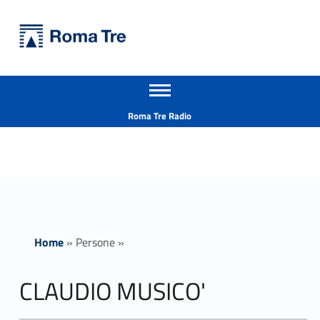
Primary Menu
Università Roma Tre
CLAUDIO MUSICO' - Università Roma Tre
Apri il menu secondario
L’Università degli Studi Roma Tre è un’università giovane e per giovani, è nata nel 1992 ed è rapidamente cresciuta sia in termini di studenti che di corsi di studio offerti. Sono attivi 13 dipartimenti che offrono corsi di Laurea, Laurea magistrale, Master, Corsi di perfezionamento, Dottorati di ricerca e Scuole di specializzazione
Header info sidebar
Roma Tre Radio
Home
»
Persone
»
CLAUDIO MUSICO'