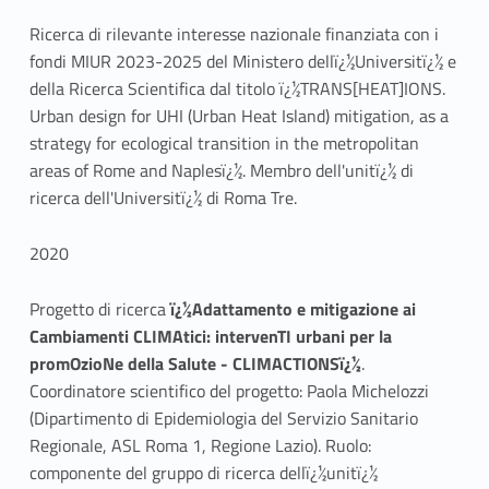
Ricerca di rilevante interesse nazionale finanziata con i
fondi MIUR 2023-2025 del Ministero dellï¿½Universitï¿½ e
della Ricerca Scientifica dal titolo ï¿½TRANS[HEAT]IONS.
Urban design for UHI (Urban Heat Island) mitigation, as a
strategy for ecological transition in the metropolitan
areas of Rome and Naplesï¿½. Membro dell'unitï¿½ di
ricerca dell'Universitï¿½ di Roma Tre.
2020
Progetto di ricerca
ï¿½Adattamento e mitigazione ai
Cambiamenti CLIMAtici: intervenTI urbani per la
promOzioNe della Salute - CLIMACTIONSï¿½
.
Coordinatore scientifico del progetto: Paola Michelozzi
(Dipartimento di Epidemiologia del Servizio Sanitario
Regionale, ASL Roma 1, Regione Lazio). Ruolo:
componente del gruppo di ricerca dellï¿½unitï¿½