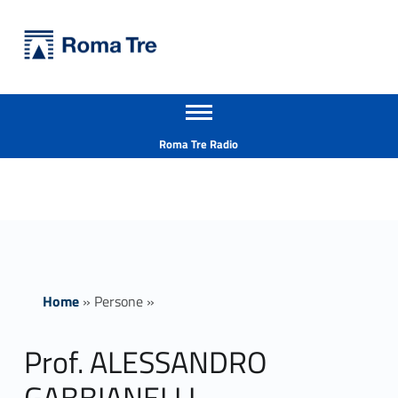
Primary Menu
Università Roma Tre
Prof. ALESSANDRO GABBIANELLI - Università Roma Tre
Apri il menu secondario
L’Università degli Studi Roma Tre è un’università giovane e per giovani, è nata nel 1992 ed è rapidamente cresciuta sia in termini di studenti che di corsi di studio offerti. Sono attivi 13 dipartimenti che offrono corsi di Laurea, Laurea magistrale, Master, Corsi di perfezionamento, Dottorati di ricerca e Scuole di specializzazione
Header info sidebar
Roma Tre Radio
Home
»
Persone
»
Prof. ALESSANDRO
GABBIANELLI