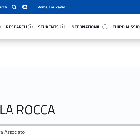
Roma Tre Radio
90-15
Research 76190-24
Students 40205-33
International 27941-50
Third Mission 
RESEARCH
STUDENTS
INTERNATIONAL
THIRD MISSI
 LA ROCCA
re Associato