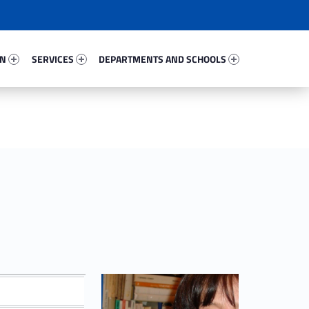
16815-67
Services 18971-81
Departments And Schools 9077-96
ON
SERVICES
DEPARTMENTS AND SCHOOLS