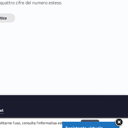
 quattro cifre del numero esteso.
tico
get
litarne l'uso, consulta l'informativa estesa.
ENG
Accetta
Informativa