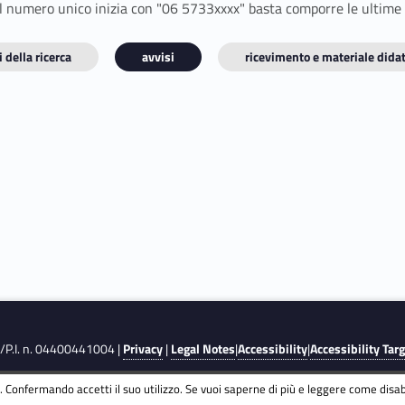
E il numero unico inizia con "06 5733xxxx" basta comporre le ultime
 della ricerca
avvisi
ricevimento e materiale didat
F./P.I. n. 04400441004 |
Privacy
|
Legal Notes
|
Accessibility
|
Accessibility Tar
 Confermando accetti il suo utilizzo. Se vuoi saperne di più e leggere come disabi