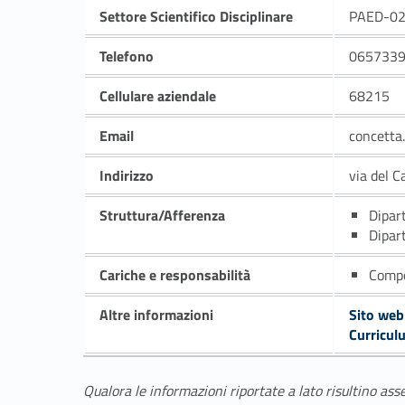
Settore Scientifico Disciplinare
PAED-02
Telefono
065733
Cellulare aziendale
68215
Email
concetta
Indirizzo
via del C
Struttura/Afferenza
Dipar
Dipar
Cariche e responsabilità
Compo
Altre informazioni
Sito web
Curricul
Qualora le informazioni riportate a lato risultino ass