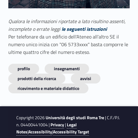
Qualora le informazioni riportate a lato risultino assenti,
incomplete o errate leggi
le seguenti istruzioni
Per telefonare da un edificio dell'Ateneo all'altro SE il
numero unico inizia con "06 5733xxxx" basta comporre le
ultime quattro cifre del numero esteso.
profilo
insegnamenti
prodotti della ricerca
avvisi
ricevimento e materiale didattico
Copyright 2026
Università degli studi Roma Tre
| C.F./P.I.
n. 04400441004 |
Privacy
|
Legal
Notes
|
Accessibility
|
Accessibility Target