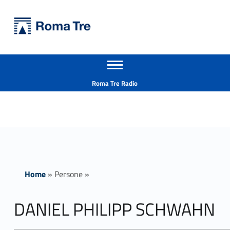
Primary Menu
Università Roma Tre
DANIEL PHILIPP SCHWAHN - Università Roma Tre
Apri il menu secondario
L’Università degli Studi Roma Tre è un’università giovane e per giovani, è nata nel 1992 ed è rapidamente cresciuta sia in termini di studenti che di corsi di studio offerti. Sono attivi 13 dipartimenti che offrono corsi di Laurea, Laurea magistrale, Master, Corsi di perfezionamento, Dottorati di ricerca e Scuole di specializzazione
Header info sidebar
Roma Tre Radio
Home
»
Persone
»
DANIEL PHILIPP SCHWAHN