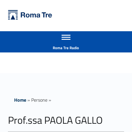
Primary Menu
Università Roma Tre
Prof.ssa PAOLA GALLO - Università Roma Tre
Apri il menu secondario
L’Università degli Studi Roma Tre è un’università giovane e per giovani, è nata nel 1992 ed è rapidamente cresciuta sia in termini di studenti che di corsi di studio offerti. Sono attivi 13 dipartimenti che offrono corsi di Laurea, Laurea magistrale, Master, Corsi di perfezionamento, Dottorati di ricerca e Scuole di specializzazione
Header info sidebar
Roma Tre Radio
Home
»
Persone
»
Prof.ssa PAOLA GALLO