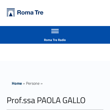
Primary Menu
Università Roma Tre
Prof.ssa PAOLA GALLO - Università Roma Tre
Apri il menu secondario
L’Università degli Studi Roma Tre è un’università giovane e per giovani, è nata nel 1992 ed è rapidamente cresciuta sia in termini di studenti che di corsi di studio offerti. Sono attivi 13 dipartimenti che offrono corsi di Laurea, Laurea magistrale, Master, Corsi di perfezionamento, Dottorati di ricerca e Scuole di specializzazione
Header info sidebar
Roma Tre Radio
Home
»
Persone
»
Prof.ssa PAOLA GALLO