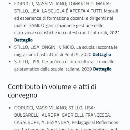
FIORUCCI, MASSIMILIANO; TOMARCHIO, MARIA;
STILLO, LISA, LA SCUOLA È APERTA A TUTTI. Modelli
ed esperienze di formazione docenti e dirigenti nel
master FAMI. Organizzazione e gestione delle
Link identifier #identifier_person_188481-33
istituzioni scolastiche in contesti multiculturali, 2021
Dettaglio
STILLO, LISA; ONGINI, VINICIO, La scuola racconta le
Link identifier #identifier_person_155830-34
migrazioni. Costruttori di Ponti 5, 2020
Dettaglio
STILLO, LISA, Per un'idea di intercultura. Il modello
Link identifier #identifier_person_150162-35
asistematico della scuola italiana, 2020
Dettaglio
Contributo in volume e atti di
convegno
FIORUCCI, MASSIMILIANO; STILLO, LISA;
BULGARELLI, AURORA; GABRIELLI, FRANCESCA;
CASALBORE, ALESSANDRA, Pedagogical Reflections
on the Common Good: Territories, Communities, and