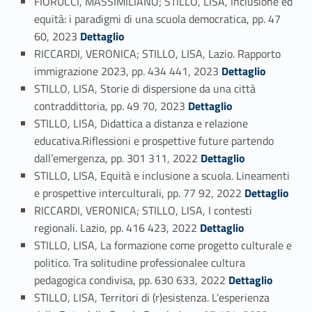
FIORUCCI, MASSIMILIANO; STILLO, LISA, Inclusione ed
equità: i paradigmi di una scuola democratica, pp. 47
Link identifier #identifier_person_198242-48
60, 2023
Dettaglio
RICCARDI, VERONICA; STILLO, LISA, Lazio. Rapporto
Link identifier #identifier_person_115137-49
immigrazione 2023, pp. 434 441, 2023
Dettaglio
STILLO, LISA, Storie di dispersione da una città
Link identifier #identifier_person_114754-50
contraddittoria, pp. 49 70, 2023
Dettaglio
STILLO, LISA, Didattica a distanza e relazione
educativa.Riflessioni e prospettive future partendo
Link identifier #identifier_person_105802-51
dall’emergenza, pp. 301 311, 2022
Dettaglio
STILLO, LISA, Equità e inclusione a scuola. Lineamenti
Link identifier #identifier_person_16862-52
e prospettive interculturali, pp. 77 92, 2022
Dettaglio
RICCARDI, VERONICA; STILLO, LISA, I contesti
Link identifier #identifier_person_152697-53
regionali. Lazio, pp. 416 423, 2022
Dettaglio
STILLO, LISA, La formazione come progetto culturale e
politico. Tra solitudine professionalee cultura
Link identifier #identifier_person_35255-54
pedagogica condivisa, pp. 630 633, 2022
Dettaglio
STILLO, LISA, Territori di (r)esistenza. L’esperienza
Link identifier #identifier_person_33958-55