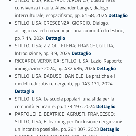
STILLO, LISA; RICCARDI, VERONICA, Costruire la
convivenza in aula. Alexander Langer, dialogo
Link identifier #identifier_person_176868-41
interculturale, ecopacifismo, pp. 61 68, 2024
Dettaglio
STILLO, LISA; CRESCENZA, GIORGIO, Dialogo,
accoglienza ed emozioni per una comunità di destino,
Link identifier #identifier_person_154779-42
pp. 7 14, 2024
Dettaglio
STILLO, LISA; ZIZIOLI, ELENA; FRANCHI, GIULIA,
Link identifier #identifier_person_170509-43
Introduzione, pp. 3 9, 2024
Dettaglio
RICCARDI, VERONICA; STILLO, LISA, Lazio. Rapporto
Link identifier #identifier_person_55538-44
immigrazione 2024, pp. 432 436, 2024
Dettaglio
STILLO, LISA; BABUSCI, DANIELE, Le pratiche e i
Link identifier #identifier_person_193777-45
modelli educativi emergenti, pp. 143 171, 2024
Dettaglio
STILLO, LISA, Le scuole popolari: una sfida per la
Link identifier #identifier_person_153788-46
comunità educante, pp. 173 197, 2024
Dettaglio
PARTOUCHE, BEATRICE; AGRUSTI, FRANCESCO;
STILLO, LISA, E-learning per l'inclusione dei giovani:
Link identifier #identifier_person_134649-47
un incontro possibile., pp. 281 307, 2023
Dettaglio