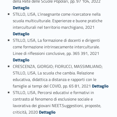
della Rete delle Scuole Popolari, pp. 97 104, 2022
Dettaglio
STILLO, LISA, L’insegnante come ricercatore nella
scuola multiculturale. Esperienze e buone pratiche
Link identifier #identifier_person_39881-56
interculturali nel territorio marchigiano, 2021
Dettaglio
STILLO, LISA, La formazione di docenti e dirigenti
come formazione intrinsecamente interculturale.
Link identifier #identifier_person_26720-57
Linee di riflessioni conclusive, pp. 365 391, 2021
Dettaglio
CRESCENZA, GIORGIO; FIORUCCI, MASSIMILIANO;
STILLO, LISA, La scuola che cambia. Relazione
educativa, didattica a distanza e rapporti con le
Link identifier #identifier_person_120987-58
famiglie ai tempi del COVID, pp. 65 81, 2021
Dettaglio
STILLO, LISA, Percorsi educativi e formativi in
contrasto al fenomeno di esclusione sociale e
lavorativa dei giovani NEET.Suggestioni, proposte,
Link identifier #identifier_person_80459-59
criticità, 2020
Dettaglio