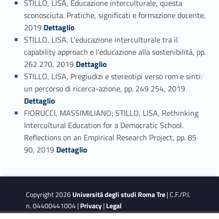
STILLO, LISA, Educazione interculturale, questa
sconosciuta. Pratiche, significati e formazione docente,
Link identifier #identifier_person_36563-60
2019
Dettaglio
STILLO, LISA, L'educazione interculturale tra il
capability approach e l'educazione alla sostenibilità, pp.
Link identifier #identifier_person_56898-61
262 270, 2019
Dettaglio
STILLO, LISA, Pregiudizi e stereotipi verso rom e sinti:
Link identifier #identifier_person_86926-62
un percorso di ricerca-azione, pp. 249 254, 2019
Dettaglio
FIORUCCI, MASSIMILIANO; STILLO, LISA, Rethinking
Intercultural Education for a Democratic School.
Reflections on an Empirical Research Project, pp. 85
Link identifier #identifier_person_163909-63
90, 2019
Dettaglio
Copyright 2026
Università degli studi Roma Tre
| C.F./P.I.
n. 04400441004 |
Privacy
|
Legal
Notes
|
Accessibility
|
Accessibility Target