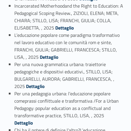
Incarcerated Motherhoodand the Right to Education: A
Pedagogical Scoping Review., ZIZIOLI, ELENA; META,
CHIARA; STILLO, LISA; FRANCHI, GIULIA; COLLA,
Link identifier #identifier_person_118495-2
ELISABETTA, , 2025
Dettaglio
L’educazione popolare come paradigma trasformativo
nel lavoro educativo con le comunità rom e sinte,
FRANCHI, GIULIA; GABRIELLI, FRANCESCA; STILLO,
Link identifier #identifier_person_19379-3
LISA, , 2025
Dettaglio
Per una nuova grammatica urbana: traiettorie
pedagogiche e dispositivi educativi., STILLO, LISA;
BULGARELLI, AURORA; GABRIELLI, FRANCESCA, ,
Link identifier #identifier_person_193186-4
2025
Dettaglio
Per una pedagogia urbana: l’educazione popolare
comeprassi conflittuale e trasformativa /For a Urban
Pedagogy: popular education as a conflictual and
Link identifier #identifier_person_159217-5
transformative practice, STILLO, LISA, , 2025
Dettaglio
Chi ha il potere di definire l’altro?L’educazione