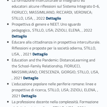
La formazione interculturale di insegnanti ed
educatori: alcune riflessioni sul Sistema Integrato 0-6,
FIORUCCI, MASSIMILIANO; RICCARDI, VERONICA;
Link identifier #identifier_person_15355-17
STILLO, LISA, , 2022
Dettaglio
Prospettiva di genere e NEET. Uno sguardo
Link identifier #identifier_person_51544-18
pedagogico., STILLO, LISA; ZIZIOLI, ELENA, , 2022
Dettaglio
Educare alla cittadinanza in prospettiva interculturale.
Riflessioni e proposte per la società odierna, STILLO,
Link identifier #identifier_person_122518-19
LISA, , 2021
Dettaglio
Education and the Pandemic: DistanceLearning and
the School-Family Relationship, FIORUCCI,
MASSIMILIANO; CRESCENZA, GIORGIO; STILLO, LISA,
Link identifier #identifier_person_165771-20
, 2021
Dettaglio
L’educazione popolare nelle periferie romane: linee e
prospettive di ricerca, STILLO, LISA; ZIZIOLI, ELENA, ,
Link identifier #identifier_person_22659-21
2021
Dettaglio
La professione docente nella complessità. Formazione
Link identifier #identifier_person_18448-22