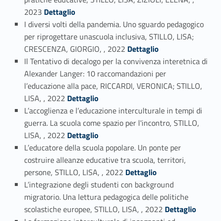
Link identifier #identifier_person_158095-11
2023
Dettaglio
I diversi volti della pandemia. Uno sguardo pedagogico
per riprogettare unascuola inclusiva, STILLO, LISA;
Link identifier #identifier_person_180091-12
CRESCENZA, GIORGIO, , 2022
Dettaglio
Il Tentativo di decalogo per la convivenza interetnica di
Alexander Langer: 10 raccomandazioni per
l’educazione alla pace, RICCARDI, VERONICA; STILLO,
Link identifier #identifier_person_180908-13
LISA, , 2022
Dettaglio
L’accoglienza e l’educazione interculturale in tempi di
guerra. La scuola come spazio per l'incontro, STILLO,
Link identifier #identifier_person_96277-14
LISA, , 2022
Dettaglio
L’educatore della scuola popolare. Un ponte per
costruire alleanze educative tra scuola, territori,
Link identifier #identifier_person_178267-15
persone, STILLO, LISA, , 2022
Dettaglio
L’integrazione degli studenti con background
migratorio. Una lettura pedagogica delle politiche
Link identifier #identifier_person_100278-16
scolastiche europee, STILLO, LISA, , 2022
Dettaglio