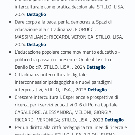
interculturale come pratica decoloniale, STILLO, LISA, ,
Link identifier #identifier_person_150968-6
2024
Dettaglio
Dare corpo alla pace, per la democrazia. Spazi di
educazione alla cittadinanza, FIORUCCI,
MASSIMILIANO; RICCARDI, VERONICA; STILLO, LISA, ,
Link identifier #identifier_person_1481-7
2024
Dettaglio
L’educazione popolare come movimento educativo -
politico tra passato e presente. Quale il lascito di
Link identifier #identifier_person_112424-8
Danilo Dolci?, STILLO, LISA, , 2024
Dettaglio
Cittadinanza interculturale digitale.
Interconnessionipedagogiche e nuovi paradigmi
Link identifier #identifier_person_36202-9
interpretativi, STILLO, LISA, , 2023
Dettaglio
Crescere interculturali. Esperienze e prospettive di
ricerca per i servizi educativi 0-6 di Roma Capitale,
CASALBORE, ALESSANDRA; MELONI, GIORGIA;
Link identifier #identifier_person_129485-10
RICCARDI, VERONICA; STILLO, LISA, , 2023
Dettaglio
Per un diritto alla città pedagogica tra linee di ricerca e
pratiche educative, STILLO, LISA; ZIZIOLI, ELENA, ,