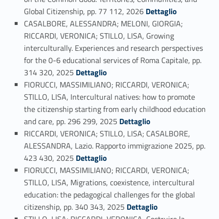
Link identifier #identifier_person_41217-36
Global Citizenship, pp. 77 112, 2026
Dettaglio
CASALBORE, ALESSANDRA; MELONI, GIORGIA;
RICCARDI, VERONICA; STILLO, LISA, Growing
interculturally. Experiences and research perspectives
for the 0-6 educational services of Roma Capitale, pp.
Link identifier #identifier_person_194648-37
314 320, 2025
Dettaglio
FIORUCCI, MASSIMILIANO; RICCARDI, VERONICA;
STILLO, LISA, Intercultural natives: how to promote
the citizenship starting from early childhood education
Link identifier #identifier_person_187867-38
and care, pp. 296 299, 2025
Dettaglio
RICCARDI, VERONICA; STILLO, LISA; CASALBORE,
ALESSANDRA, Lazio. Rapporto immigrazione 2025, pp.
Link identifier #identifier_person_7266-39
423 430, 2025
Dettaglio
FIORUCCI, MASSIMILIANO; RICCARDI, VERONICA;
STILLO, LISA, Migrations, coexistence, intercultural
education: the pedagogical challenges for the global
Link identifier #identifier_person_117422-40
citizenship, pp. 340 343, 2025
Dettaglio