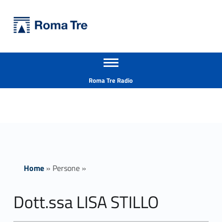
Primary Menu
Università Roma Tre
Dott.ssa LISA STILLO ricerca - Università Roma Tre
Apri il menu secondario
L’Università degli Studi Roma Tre è un’università giovane e per giovani, è nata nel 1992 ed è rapidamente cresciuta sia in termini di studenti che di corsi di studio offerti. Sono attivi 13 dipartimenti che offrono corsi di Laurea, Laurea magistrale, Master, Corsi di perfezionamento, Dottorati di ricerca e Scuole di specializzazione
Header info sidebar
Roma Tre Radio
Home
»
Persone
»
Dott.ssa LISA STILLO