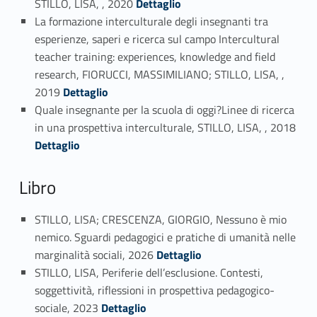
STILLO, LISA, , 2020
Dettaglio
La formazione interculturale degli insegnanti tra
esperienze, saperi e ricerca sul campo Intercultural
teacher training: experiences, knowledge and field
research, FIORUCCI, MASSIMILIANO; STILLO, LISA, ,
Link identifier #identifier_person_198109-29
2019
Dettaglio
Quale insegnante per la scuola di oggi?Linee di ricerca
Link identifier #identifier_person_162449-30
in una prospettiva interculturale, STILLO, LISA, , 2018
Dettaglio
Libro
STILLO, LISA; CRESCENZA, GIORGIO, Nessuno è mio
nemico. Sguardi pedagogici e pratiche di umanità nelle
Link identifier #identifier_person_195543-31
marginalità sociali, 2026
Dettaglio
STILLO, LISA, Periferie dell’esclusione. Contesti,
soggettività, riflessioni in prospettiva pedagogico-
Link identifier #identifier_person_40219-32
sociale, 2023
Dettaglio