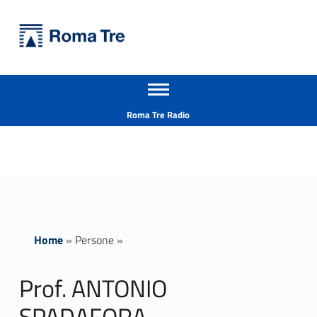
Primary Menu
Università Roma Tre
Prof. ANTONIO SPADAFORA insegnamenti - Università Roma Tre
Apri il menu secondario
L’Università degli Studi Roma Tre è un’università giovane e per giovani, è nata nel 1992 ed è rapidamente cresciuta sia in termini di studenti che di corsi di studio offerti. Sono attivi 13 dipartimenti che offrono corsi di Laurea, Laurea magistrale, Master, Corsi di perfezionamento, Dottorati di ricerca e Scuole di specializzazione
Header info sidebar
Roma Tre Radio
Home
»
Persone
»
Prof. ANTONIO
SPADAFORA