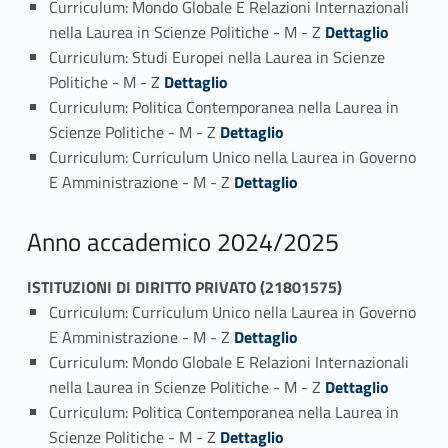
Curriculum: Mondo Globale E Relazioni Internazionali
Link identifier #identifier_person_90251-1
nella Laurea in Scienze Politiche - M - Z
Dettaglio
Curriculum: Studi Europei nella Laurea in Scienze
Link identifier #identifier_person_137867-2
Politiche - M - Z
Dettaglio
Curriculum: Politica Contemporanea nella Laurea in
Link identifier #identifier_person_32536-3
Scienze Politiche - M - Z
Dettaglio
Curriculum: Curriculum Unico nella Laurea in Governo
Link identifier #identifier_person_53765-4
E Amministrazione - M - Z
Dettaglio
Anno accademico 2024/2025
ISTITUZIONI DI DIRITTO PRIVATO (21801575)
Curriculum: Curriculum Unico nella Laurea in Governo
Link identifier #identifier_person_60471-1
E Amministrazione - M - Z
Dettaglio
Curriculum: Mondo Globale E Relazioni Internazionali
Link identifier #identifier_person_15362-2
nella Laurea in Scienze Politiche - M - Z
Dettaglio
Curriculum: Politica Contemporanea nella Laurea in
Link identifier #identifier_person_99427-3
Scienze Politiche - M - Z
Dettaglio