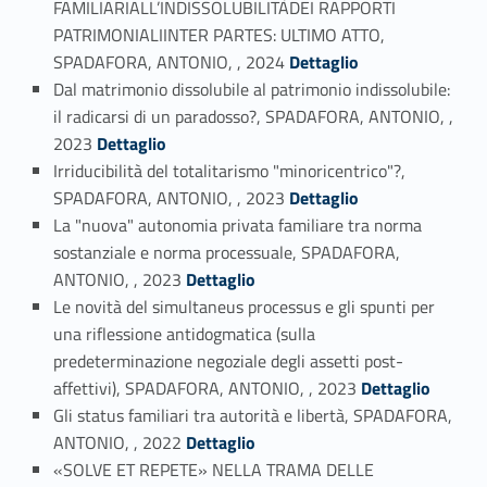
FAMILIARIALL’INDISSOLUBILITÀDEI RAPPORTI
PATRIMONIALIINTER PARTES: ULTIMO ATTO,
Link identifier #identifier_person_41016-1
SPADAFORA, ANTONIO, , 2024
Dettaglio
Dal matrimonio dissolubile al patrimonio indissolubile:
il radicarsi di un paradosso?, SPADAFORA, ANTONIO, ,
Link identifier #identifier_person_193456-2
2023
Dettaglio
Irriducibilità del totalitarismo "minoricentrico"?,
Link identifier #identifier_person_143339-3
SPADAFORA, ANTONIO, , 2023
Dettaglio
La "nuova" autonomia privata familiare tra norma
sostanziale e norma processuale, SPADAFORA,
Link identifier #identifier_person_182476-4
ANTONIO, , 2023
Dettaglio
Le novità del simultaneus processus e gli spunti per
una riflessione antidogmatica (sulla
predeterminazione negoziale degli assetti post-
Link identifier #identifier_person_168607-5
affettivi), SPADAFORA, ANTONIO, , 2023
Dettaglio
Gli status familiari tra autorità e libertà, SPADAFORA,
Link identifier #identifier_person_149301-6
ANTONIO, , 2022
Dettaglio
«SOLVE ET REPETE» NELLA TRAMA DELLE
Link identifier #identifier_person_112385-7