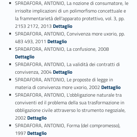
SPADAFORA, ANTONIO, La nozione di consumatore, le
irrisolte implicazioni di un polimorfismo concettuale e
la frammentarietà dell'apparato protettivo, vol. 3, pp.
Link identifier #identifier_person_67195-42
2153 2172, 2013
Dettaglio
SPADAFORA, ANTONIO, Convivenza more uxorio, pp.
Link identifier #identifier_person_32644-43
483 493, 2011
Dettaglio
Link identifier #identifier_person_26251-44
SPADAFORA, ANTONIO, La confusione, 2008
Dettaglio
SPADAFORA, ANTONIO, La validità dei contratti di
Link identifier #identifier_person_77545-45
convivenza, 2004
Dettaglio
SPADAFORA, ANTONIO, Le proposte di legge in
Link identifier #identifier_person_136957-46
materia di convivenza more uxorio, 2002
Dettaglio
SPADAFORA, ANTONIO, L'obbligazione naturale tra
conviventi ed il problema della sua trasformazione in
obbligazione civile attraverso lo strumento negoziale,
Link identifier #identifier_person_178919-47
2002
Dettaglio
SPADAFORA, ANTONIO, Forma (del compromesso),
Link identifier #identifier_person_138053-48
1997
Dettaglio