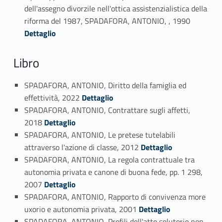
dell'assegno divorzile nell'ottica assistenzialistica della
Link identifier #identifier_person_69798-31
riforma del 1987, SPADAFORA, ANTONIO, , 1990
Dettaglio
Libro
SPADAFORA, ANTONIO, Diritto della famiglia ed
Link identifier #identifier_person_174091-32
effettività, 2022
Dettaglio
SPADAFORA, ANTONIO, Contrattare sugli affetti,
Link identifier #identifier_person_76923-33
2018
Dettaglio
SPADAFORA, ANTONIO, Le pretese tutelabili
Link identifier #identifier_person_25763-34
attraverso l'azione di classe, 2012
Dettaglio
SPADAFORA, ANTONIO, La regola contrattuale tra
autonomia privata e canone di buona fede, pp. 1 298,
Link identifier #identifier_person_34194-35
2007
Dettaglio
SPADAFORA, ANTONIO, Rapporto di convivenza more
Link identifier #identifier_person_27621-36
uxorio e autonomia privata, 2001
Dettaglio
SPADAFORA, ANTONIO, Profili dell'atto solutorio non