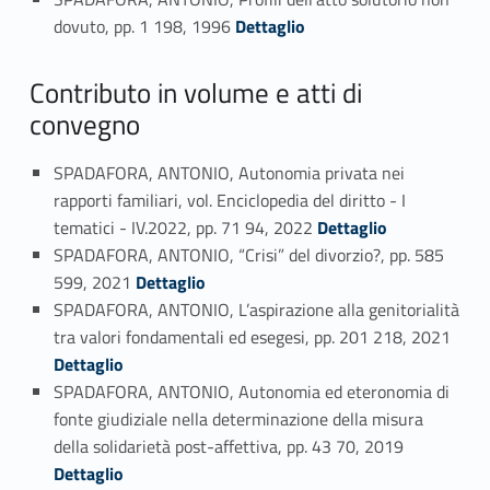
Link identifier #identifier_person_166563-37
dovuto, pp. 1 198, 1996
Dettaglio
Contributo in volume e atti di
convegno
SPADAFORA, ANTONIO, Autonomia privata nei
rapporti familiari, vol. Enciclopedia del diritto - I
Link identifier #identifier_person_38519-38
tematici - IV.2022, pp. 71 94, 2022
Dettaglio
SPADAFORA, ANTONIO, “Crisi” del divorzio?, pp. 585
Link identifier #identifier_person_166092-39
599, 2021
Dettaglio
SPADAFORA, ANTONIO, L’aspirazione alla genitorialità
Link identifier #identifier_person_86316-40
tra valori fondamentali ed esegesi, pp. 201 218, 2021
Dettaglio
SPADAFORA, ANTONIO, Autonomia ed eteronomia di
fonte giudiziale nella determinazione della misura
Link identifier #identifier_person_19163-41
della solidarietà post-affettiva, pp. 43 70, 2019
Dettaglio