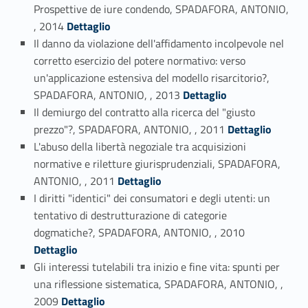
Prospettive de iure condendo, SPADAFORA, ANTONIO,
Link identifier #identifier_person_151476-19
, 2014
Dettaglio
Il danno da violazione dell'affidamento incolpevole nel
corretto esercizio del potere normativo: verso
un'applicazione estensiva del modello risarcitorio?,
Link identifier #identifier_person_180483-20
SPADAFORA, ANTONIO, , 2013
Dettaglio
Il demiurgo del contratto alla ricerca del "giusto
Link identifier #identifier_person_53125-21
prezzo"?, SPADAFORA, ANTONIO, , 2011
Dettaglio
L'abuso della libertà negoziale tra acquisizioni
normative e riletture giurisprudenziali, SPADAFORA,
Link identifier #identifier_person_102542-22
ANTONIO, , 2011
Dettaglio
I diritti "identici" dei consumatori e degli utenti: un
tentativo di destrutturazione di categorie
Link identifier #identifier_person_5453-23
dogmatiche?, SPADAFORA, ANTONIO, , 2010
Dettaglio
Gli interessi tutelabili tra inizio e fine vita: spunti per
una riflessione sistematica, SPADAFORA, ANTONIO, ,
Link identifier #identifier_person_125499-24
2009
Dettaglio