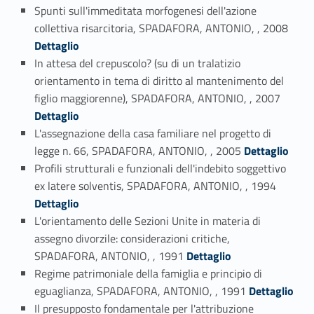
Spunti sull'immeditata morfogenesi dell'azione
Link identifier #identifier_person_109280-25
collettiva risarcitoria, SPADAFORA, ANTONIO, , 2008
Dettaglio
In attesa del crepuscolo? (su di un tralatizio
orientamento in tema di diritto al mantenimento del
Link identifier #identifier_person_12554-26
figlio maggiorenne), SPADAFORA, ANTONIO, , 2007
Dettaglio
L'assegnazione della casa familiare nel progetto di
Link identifier #identifier_person_126013-27
legge n. 66, SPADAFORA, ANTONIO, , 2005
Dettaglio
Profili strutturali e funzionali dell'indebito soggettivo
Link identifier #identifier_person_164896-28
ex latere solventis, SPADAFORA, ANTONIO, , 1994
Dettaglio
L'orientamento delle Sezioni Unite in materia di
assegno divorzile: considerazioni critiche,
Link identifier #identifier_person_142297-29
SPADAFORA, ANTONIO, , 1991
Dettaglio
Regime patrimoniale della famiglia e principio di
Link identifier #identifier_person_107253-30
eguaglianza, SPADAFORA, ANTONIO, , 1991
Dettaglio
Il presupposto fondamentale per l'attribuzione