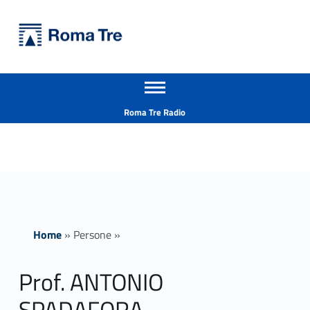
Primary Menu
Università Roma Tre
Prof. ANTONIO SPADAFORA ricerca - Università Roma Tre
Apri il menu secondario
L’Università degli Studi Roma Tre è un’università giovane e per giovani, è nata nel 1992 ed è rapidamente cresciuta sia in termini di studenti che di corsi di studio offerti. Sono attivi 13 dipartimenti che offrono corsi di Laurea, Laurea magistrale, Master, Corsi di perfezionamento, Dottorati di ricerca e Scuole di specializzazione
Header info sidebar
Roma Tre Radio
Home
»
Persone
»
Prof. ANTONIO
SPADAFORA