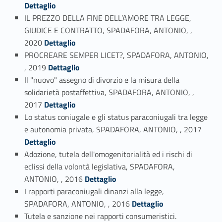
Dettaglio
IL PREZZO DELLA FINE DELL’AMORE TRA LEGGE,
GIUDICE E CONTRATTO, SPADAFORA, ANTONIO, ,
Link identifier #identifier_person_15544-13
2020
Dettaglio
PROCREARE SEMPER LICET?, SPADAFORA, ANTONIO,
Link identifier #identifier_person_54945-14
, 2019
Dettaglio
Il "nuovo" assegno di divorzio e la misura della
solidarietà postaffettiva, SPADAFORA, ANTONIO, ,
Link identifier #identifier_person_119951-15
2017
Dettaglio
Lo status coniugale e gli status paraconiugali tra legge
Link identifier #identifier_person_57716-16
e autonomia privata, SPADAFORA, ANTONIO, , 2017
Dettaglio
Adozione, tutela dell'omogenitorialità ed i rischi di
eclissi della volontà legislativa, SPADAFORA,
Link identifier #identifier_person_192696-17
ANTONIO, , 2016
Dettaglio
I rapporti paraconiugali dinanzi alla legge,
Link identifier #identifier_person_114388-18
SPADAFORA, ANTONIO, , 2016
Dettaglio
Tutela e sanzione nei rapporti consumeristici.