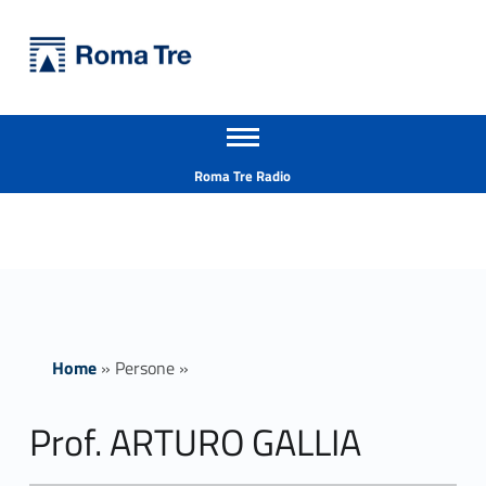
Primary Menu
Università Roma Tre
Prof. ARTURO GALLIA - Università Roma Tre
Apri il menu secondario
L’Università degli Studi Roma Tre è un’università giovane e per giovani, è nata nel 1992 ed è rapidamente cresciuta sia in termini di studenti che di corsi di studio offerti. Sono attivi 13 dipartimenti che offrono corsi di Laurea, Laurea magistrale, Master, Corsi di perfezionamento, Dottorati di ricerca e Scuole di specializzazione
Header info sidebar
Roma Tre Radio
Home
»
Persone
»
Prof. ARTURO GALLIA