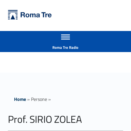
Primary Menu
Università Roma Tre
Prof. SIRIO ZOLEA - Università Roma Tre
Apri il menu secondario
L’Università degli Studi Roma Tre è un’università giovane e per giovani, è nata nel 1992 ed è rapidamente cresciuta sia in termini di studenti che di corsi di studio offerti. Sono attivi 13 dipartimenti che offrono corsi di Laurea, Laurea magistrale, Master, Corsi di perfezionamento, Dottorati di ricerca e Scuole di specializzazione
Header info sidebar
Roma Tre Radio
Home
»
Persone
»
Prof. SIRIO ZOLEA