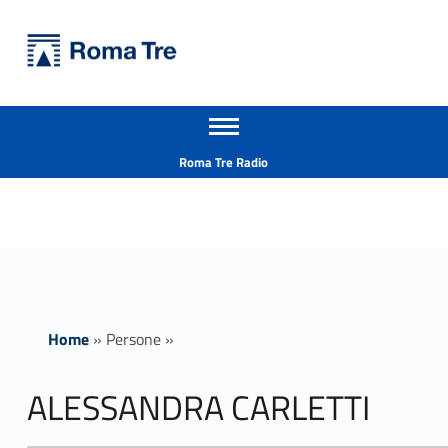
Primary Menu
Università Roma Tre
ALESSANDRA CARLETTI ricerca - Università Roma Tre
Apri il menu secondario
L’Università degli Studi Roma Tre è un’università giovane e per giovani, è nata nel 1992 ed è rapidamente cresciuta sia in termini di studenti che di corsi di studio offerti. Sono attivi 13 dipartimenti che offrono corsi di Laurea, Laurea magistrale, Master, Corsi di perfezionamento, Dottorati di ricerca e Scuole di specializzazione
Header info sidebar
Roma Tre Radio
Home
»
Persone
»
ALESSANDRA CARLETTI