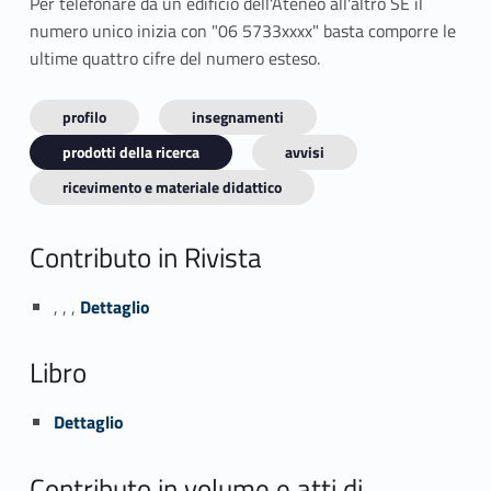
Per telefonare da un edificio dell'Ateneo all'altro SE il
numero unico inizia con "06 5733xxxx" basta comporre le
ultime quattro cifre del numero esteso.
profilo
insegnamenti
prodotti della ricerca
avvisi
ricevimento e materiale didattico
Contributo in Rivista
Link identifier #identifier_person_165362-1
, , ,
Dettaglio
Libro
Link identifier #identifier_person_37756-2
Dettaglio
Contributo in volume e atti di