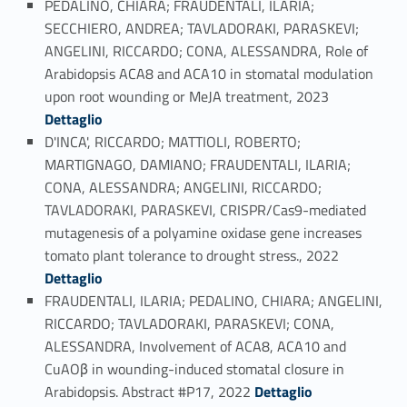
PEDALINO, CHIARA; FRAUDENTALI, ILARIA;
SECCHIERO, ANDREA; TAVLADORAKI, PARASKEVI;
ANGELINI, RICCARDO; CONA, ALESSANDRA, Role of
Arabidopsis ACA8 and ACA10 in stomatal modulation
Link identifier #identifier_person_56206-70
upon root wounding or MeJA treatment, 2023
Dettaglio
D'INCA', RICCARDO; MATTIOLI, ROBERTO;
MARTIGNAGO, DAMIANO; FRAUDENTALI, ILARIA;
CONA, ALESSANDRA; ANGELINI, RICCARDO;
TAVLADORAKI, PARASKEVI, CRISPR/Cas9-mediated
mutagenesis of a polyamine oxidase gene increases
Link identifier #identifier_person_14234-71
tomato plant tolerance to drought stress., 2022
Dettaglio
FRAUDENTALI, ILARIA; PEDALINO, CHIARA; ANGELINI,
RICCARDO; TAVLADORAKI, PARASKEVI; CONA,
ALESSANDRA, Involvement of ACA8, ACA10 and
CuAOβ in wounding-induced stomatal closure in
Link identifier #identifier_person_102629-72
Arabidopsis. Abstract #P17, 2022
Dettaglio