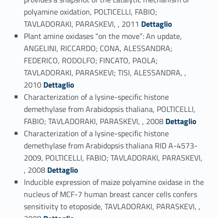
polyamine oxidation, POLTICELLI, FABIO;
Link identifier #identifier_person_107290-28
TAVLADORAKI, PARASKEVI, , 2011
Dettaglio
Plant amine oxidases “on the move”: An update,
ANGELINI, RICCARDO; CONA, ALESSANDRA;
FEDERICO, RODOLFO; FINCATO, PAOLA;
TAVLADORAKI, PARASKEVI; TISI, ALESSANDRA, ,
Link identifier #identifier_person_21300-29
2010
Dettaglio
Characterization of a lysine-specific histone
demethylase from Arabidopsis thaliana, POLTICELLI,
Link identifier #identifier_person_10191-30
FABIO; TAVLADORAKI, PARASKEVI, , 2008
Dettaglio
Characterization of a lysine-specific histone
demethylase from Arabidopsis thaliana RID A-4573-
2009, POLTICELLI, FABIO; TAVLADORAKI, PARASKEVI,
Link identifier #identifier_person_10945-31
, 2008
Dettaglio
Inducible expression of maize polyamine oxidase in the
nucleus of MCF-7 human breast cancer cells confers
sensitivity to etoposide, TAVLADORAKI, PARASKEVI, ,
Link identifier #identifier_person_172123-32