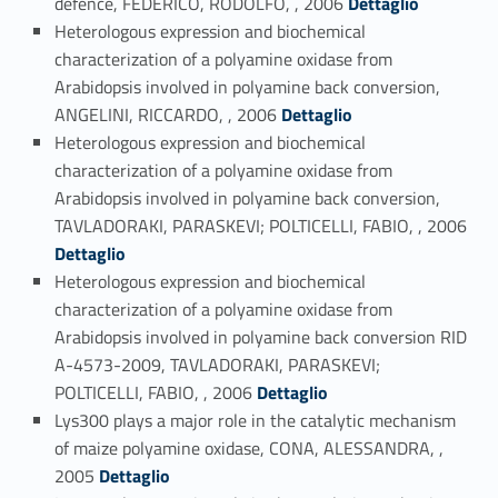
defence, FEDERICO, RODOLFO, , 2006
Dettaglio
Heterologous expression and biochemical
characterization of a polyamine oxidase from
Arabidopsis involved in polyamine back conversion,
Link identifier #identifier_person_163823-39
ANGELINI, RICCARDO, , 2006
Dettaglio
Heterologous expression and biochemical
characterization of a polyamine oxidase from
Arabidopsis involved in polyamine back conversion,
Link identifier #identifier_person_60283-40
TAVLADORAKI, PARASKEVI; POLTICELLI, FABIO, , 2006
Dettaglio
Heterologous expression and biochemical
characterization of a polyamine oxidase from
Arabidopsis involved in polyamine back conversion RID
A-4573-2009, TAVLADORAKI, PARASKEVI;
Link identifier #identifier_person_163847-41
POLTICELLI, FABIO, , 2006
Dettaglio
Lys300 plays a major role in the catalytic mechanism
of maize polyamine oxidase, CONA, ALESSANDRA, ,
Link identifier #identifier_person_122896-42
2005
Dettaglio