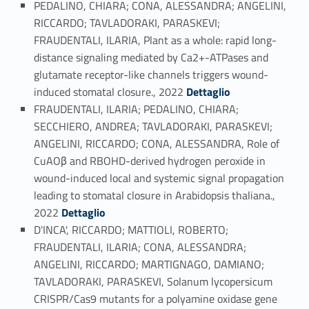
PEDALINO, CHIARA; CONA, ALESSANDRA; ANGELINI,
RICCARDO; TAVLADORAKI, PARASKEVI;
FRAUDENTALI, ILARIA, Plant as a whole: rapid long-
distance signaling mediated by Ca2+-ATPases and
glutamate receptor-like channels triggers wound-
Link identifier #identifier_person_37060-73
induced stomatal closure., 2022
Dettaglio
FRAUDENTALI, ILARIA; PEDALINO, CHIARA;
SECCHIERO, ANDREA; TAVLADORAKI, PARASKEVI;
ANGELINI, RICCARDO; CONA, ALESSANDRA, Role of
CuAOβ and RBOHD-derived hydrogen peroxide in
wound-induced local and systemic signal propagation
leading to stomatal closure in Arabidopsis thaliana.,
Link identifier #identifier_person_123902-74
2022
Dettaglio
D'INCA', RICCARDO; MATTIOLI, ROBERTO;
FRAUDENTALI, ILARIA; CONA, ALESSANDRA;
ANGELINI, RICCARDO; MARTIGNAGO, DAMIANO;
TAVLADORAKI, PARASKEVI, Solanum lycopersicum
CRISPR/Cas9 mutants for a polyamine oxidase gene