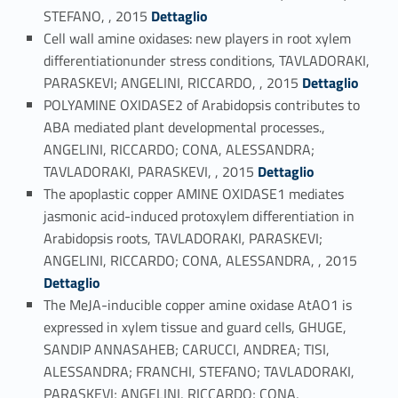
Link identifier #identifier_person_12996-15
STEFANO, , 2015
Dettaglio
Cell wall amine oxidases: new players in root xylem
differentiationunder stress conditions, TAVLADORAKI,
Link identifier #identifier_person_55396-16
PARASKEVI; ANGELINI, RICCARDO, , 2015
Dettaglio
POLYAMINE OXIDASE2 of Arabidopsis contributes to
ABA mediated plant developmental processes.,
ANGELINI, RICCARDO; CONA, ALESSANDRA;
Link identifier #identifier_person_57066-17
TAVLADORAKI, PARASKEVI, , 2015
Dettaglio
The apoplastic copper AMINE OXIDASE1 mediates
jasmonic acid-induced protoxylem differentiation in
Arabidopsis roots, TAVLADORAKI, PARASKEVI;
Link identifier #identifier_person_111556-18
ANGELINI, RICCARDO; CONA, ALESSANDRA, , 2015
Dettaglio
The MeJA-inducible copper amine oxidase AtAO1 is
expressed in xylem tissue and guard cells, GHUGE,
SANDIP ANNASAHEB; CARUCCI, ANDREA; TISI,
ALESSANDRA; FRANCHI, STEFANO; TAVLADORAKI,
PARASKEVI; ANGELINI, RICCARDO; CONA,