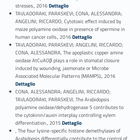
Link identifier #identifier_person_130627-89
stresses., 2016
Dettaglio
TAVLADORAKI, PARASKEVI; CONA, ALESSANDRA;
ANGELINI, RICCARDO, Cytotoxic effect induced by
maize polyamine oxidase in presence of spermine in
Link identifier #identifier_person_38600-90
human cancer cells., 2016
Dettaglio
TAVLADORAKI, PARASKEVI; ANGELINI, RICCARDO;
CONA, ALESSANDRA, The apoplastic copper amine
oxidase AtCuAOβ plays a role in stomatal closure
induced by wounding, jasmonate or Microbe
Link identifier #identifier_person_174720-91
Associated Molecular Patterns (MAMPS)., 2016
Dettaglio
CONA, ALESSANDRA; ANGELINI, RICCARDO;
TAVLADORAKI, PARASKEVI, The Arabidopsis
polyamine oxidase/dehydrogenase 5 contributes to
the cytokinin/auxin interplay controlling xylem
Link identifier #identifier_person_94346-92
differentiation., 2015
Dettaglio
, The four lysine-specific histone demethylases of
Arabidopsis differentially contribute to the control of