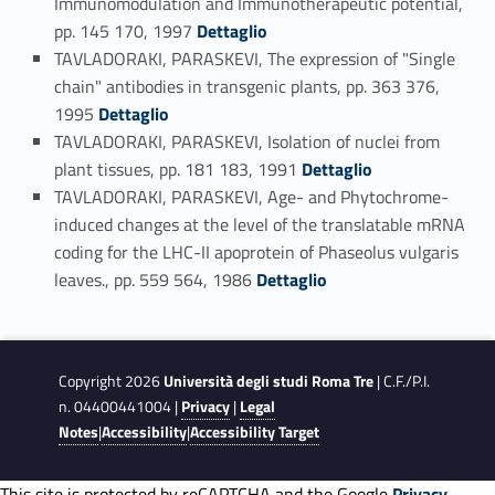
Immunomodulation and Immunotherapeutic potential,
Link identifier #identifier_person_108974-112
pp. 145 170, 1997
Dettaglio
TAVLADORAKI, PARASKEVI, The expression of "Single
chain" antibodies in transgenic plants, pp. 363 376,
Link identifier #identifier_person_69024-113
1995
Dettaglio
TAVLADORAKI, PARASKEVI, Isolation of nuclei from
Link identifier #identifier_person_48690-114
plant tissues, pp. 181 183, 1991
Dettaglio
TAVLADORAKI, PARASKEVI, Age- and Phytochrome-
induced changes at the level of the translatable mRNA
coding for the LHC-II apoprotein of Phaseolus vulgaris
Link identifier #identifier_person_102295-115
leaves., pp. 559 564, 1986
Dettaglio
Copyright 2026
Università degli studi Roma Tre
| C.F./P.I.
n. 04400441004 |
Privacy
|
Legal
Notes
|
Accessibility
|
Accessibility Target
This site is protected by reCAPTCHA and the Google
Privacy