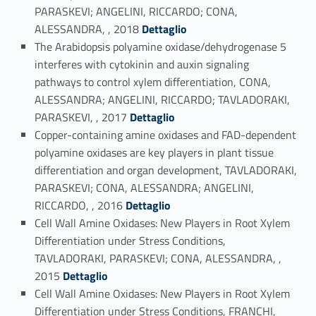
PARASKEVI; ANGELINI, RICCARDO; CONA,
Link identifier #identifier_person_101334-11
ALESSANDRA, , 2018
Dettaglio
The Arabidopsis polyamine oxidase/dehydrogenase 5
interferes with cytokinin and auxin signaling
pathways to control xylem differentiation, CONA,
ALESSANDRA; ANGELINI, RICCARDO; TAVLADORAKI,
Link identifier #identifier_person_34421-12
PARASKEVI, , 2017
Dettaglio
Copper-containing amine oxidases and FAD-dependent
polyamine oxidases are key players in plant tissue
differentiation and organ development, TAVLADORAKI,
PARASKEVI; CONA, ALESSANDRA; ANGELINI,
Link identifier #identifier_person_33405-13
RICCARDO, , 2016
Dettaglio
Cell Wall Amine Oxidases: New Players in Root Xylem
Differentiation under Stress Conditions,
TAVLADORAKI, PARASKEVI; CONA, ALESSANDRA, ,
Link identifier #identifier_person_40745-14
2015
Dettaglio
Cell Wall Amine Oxidases: New Players in Root Xylem
Differentiation under Stress Conditions, FRANCHI,