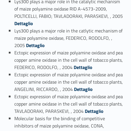
Lys300 plays a major role in the catalytic mechanism
of maize polyamine oxidase RID A-4573-2009,
Link identifier #identifier_person_105096-43
POLTICELLI, FABIO; TAVLADORAKI, PARASKEVI, , 2005
Dettaglio
Lys300 plays a major role in the catlytic mechanism of
maize polyamine oxidase, FEDERICO, RODOLFO, ,
Link identifier #identifier_person_164635-44
2005
Dettaglio
Ectopic expression of maize polyamine oxidase and pea
copper amine oxidase in the cell wall of tobacco plants,
Link identifier #identifier_person_18202-45
FEDERICO, RODOLFO, , 2004
Dettaglio
Ectopic expression of maize polyamine oxidase and pea
copper amine oxidase in the cell wall of tobacco plants,
Link identifier #identifier_person_119139-46
ANGELINI, RICCARDO, , 2004
Dettaglio
Ectopic expression of maize polyamine oxidase and pea
copper amine oxidase in the cell wall of tobacco plants,
Link identifier #identifier_person_181865-47
TAVLADORAKI, PARASKEVI, , 2004
Dettaglio
Molecular basis for the binding of competitive
inhibitors of maize polyamine oxidase, CONA,
Link identifier #identifier_person_159893-48