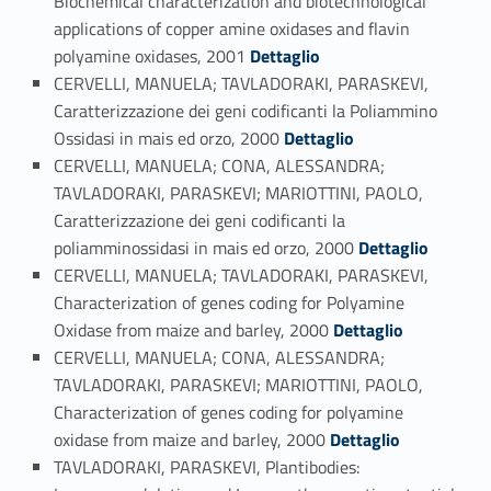
Biochemical characterization and biotechnological
applications of copper amine oxidases and flavin
Link identifier #identifier_person_165696-107
polyamine oxidases, 2001
Dettaglio
CERVELLI, MANUELA; TAVLADORAKI, PARASKEVI,
Caratterizzazione dei geni codificanti la Poliammino
Link identifier #identifier_person_87317-108
Ossidasi in mais ed orzo, 2000
Dettaglio
CERVELLI, MANUELA; CONA, ALESSANDRA;
TAVLADORAKI, PARASKEVI; MARIOTTINI, PAOLO,
Caratterizzazione dei geni codificanti la
Link identifier #identifier_person_22726-109
poliamminossidasi in mais ed orzo, 2000
Dettaglio
CERVELLI, MANUELA; TAVLADORAKI, PARASKEVI,
Characterization of genes coding for Polyamine
Link identifier #identifier_person_176597-110
Oxidase from maize and barley, 2000
Dettaglio
CERVELLI, MANUELA; CONA, ALESSANDRA;
TAVLADORAKI, PARASKEVI; MARIOTTINI, PAOLO,
Characterization of genes coding for polyamine
Link identifier #identifier_person_79083-111
oxidase from maize and barley, 2000
Dettaglio
TAVLADORAKI, PARASKEVI, Plantibodies: