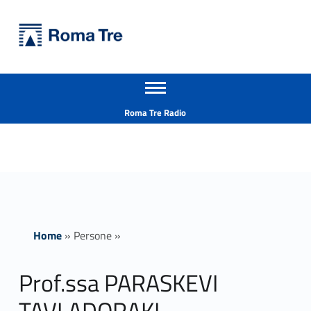
Primary Menu
Università Roma Tre
Prof.ssa PARASKEVI TAVLADORAKI ricerca - Università Roma Tre
Apri il menu secondario
L’Università degli Studi Roma Tre è un’università giovane e per giovani, è nata nel 1992 ed è rapidamente cresciuta sia in termini di studenti che di corsi di studio offerti. Sono attivi 13 dipartimenti che offrono corsi di Laurea, Laurea magistrale, Master, Corsi di perfezionamento, Dottorati di ricerca e Scuole di specializzazione
Header info sidebar
Roma Tre Radio
Home
»
Persone
»
Prof.ssa PARASKEVI
TAVLADORAKI