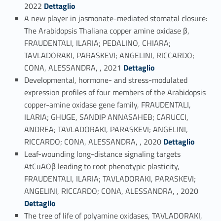
Link identifier #identifier_person_125613-4
2022
Dettaglio
A new player in jasmonate-mediated stomatal closure:
The Arabidopsis Thaliana copper amine oxidase β,
FRAUDENTALI, ILARIA; PEDALINO, CHIARA;
TAVLADORAKI, PARASKEVI; ANGELINI, RICCARDO;
Link identifier #identifier_person_104963-5
CONA, ALESSANDRA, , 2021
Dettaglio
Developmental, hormone- and stress-modulated
expression profiles of four members of the Arabidopsis
copper-amine oxidase gene family, FRAUDENTALI,
ILARIA; GHUGE, SANDIP ANNASAHEB; CARUCCI,
ANDREA; TAVLADORAKI, PARASKEVI; ANGELINI,
Link identifier #identifier_person_10743-6
RICCARDO; CONA, ALESSANDRA, , 2020
Dettaglio
Leaf-wounding long-distance signaling targets
AtCuAOβ leading to root phenotypic plasticity,
FRAUDENTALI, ILARIA; TAVLADORAKI, PARASKEVI;
Link identifier #identifier_person_199283-7
ANGELINI, RICCARDO; CONA, ALESSANDRA, , 2020
Dettaglio
The tree of life of polyamine oxidases, TAVLADORAKI,