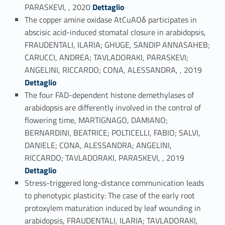
Link identifier #identifier_person_175726-8
PARASKEVI, , 2020
Dettaglio
The copper amine oxidase AtCuAOδ participates in
abscisic acid-induced stomatal closure in arabidopsis,
FRAUDENTALI, ILARIA; GHUGE, SANDIP ANNASAHEB;
CARUCCI, ANDREA; TAVLADORAKI, PARASKEVI;
Link identifier #identifier_person_104766-9
ANGELINI, RICCARDO; CONA, ALESSANDRA, , 2019
Dettaglio
The four FAD-dependent histone demethylases of
arabidopsis are differently involved in the control of
flowering time, MARTIGNAGO, DAMIANO;
BERNARDINI, BEATRICE; POLTICELLI, FABIO; SALVI,
DANIELE; CONA, ALESSANDRA; ANGELINI,
Link identifier #identifier_person_32384-10
RICCARDO; TAVLADORAKI, PARASKEVI, , 2019
Dettaglio
Stress-triggered long-distance communication leads
to phenotypic plasticity: The case of the early root
protoxylem maturation induced by leaf wounding in
arabidopsis, FRAUDENTALI, ILARIA; TAVLADORAKI,