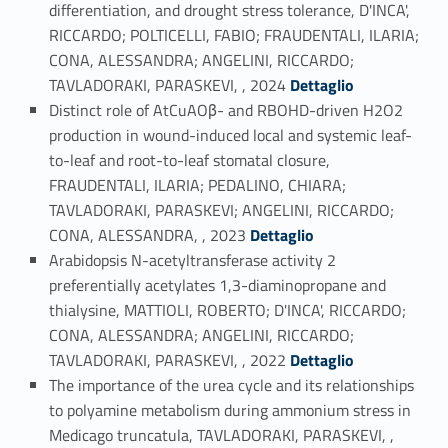
differentiation, and drought stress tolerance, D'INCA',
RICCARDO; POLTICELLI, FABIO; FRAUDENTALI, ILARIA;
CONA, ALESSANDRA; ANGELINI, RICCARDO;
Link identifier #identifier_person_33430-1
TAVLADORAKI, PARASKEVI, , 2024
Dettaglio
Distinct role of AtCuAOβ- and RBOHD-driven H2O2
production in wound-induced local and systemic leaf-
to-leaf and root-to-leaf stomatal closure,
FRAUDENTALI, ILARIA; PEDALINO, CHIARA;
TAVLADORAKI, PARASKEVI; ANGELINI, RICCARDO;
Link identifier #identifier_person_114888-2
CONA, ALESSANDRA, , 2023
Dettaglio
Arabidopsis N-acetyltransferase activity 2
preferentially acetylates 1,3-diaminopropane and
thialysine, MATTIOLI, ROBERTO; D'INCA', RICCARDO;
CONA, ALESSANDRA; ANGELINI, RICCARDO;
Link identifier #identifier_person_55448-3
TAVLADORAKI, PARASKEVI, , 2022
Dettaglio
The importance of the urea cycle and its relationships
to polyamine metabolism during ammonium stress in
Medicago truncatula, TAVLADORAKI, PARASKEVI, ,