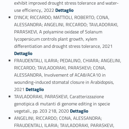
exhibit improved drought stress tolerance and water-
Link identifier #identifier_person_12916-75
use efficiency., 2022
Dettaglio
D'INCA', RICCARDO; MATTIOLI, ROBERTO; CONA,
ALESSANDRA; ANGELINI, RICCARDO; TAVLADORAKI,
PARASKEVI, A polyamine oxidase of Solanum
lycopersicum controls plant growth, xylem
Link identifier #identifier_person_132107-76
differentiation and drought stress tolerance, 2021
Dettaglio
FRAUDENTALI, ILARIA; PEDALINO, CHIARA; ANGELINI,
RICCARDO; TAVLADORAKI, PARASKEVI; CONA,
ALESSANDRA, Involvement of ACA8/ACA10 in
wounding-induced stomatal closure in Arabidopsis,
Link identifier #identifier_person_110845-77
2021
Dettaglio
TAVLADORAKI, PARASKEVI, Caratterizzazione
genotipica di mutanti di genome editing in specie
Link identifier #identifier_person_135496-78
vegetali., pp. 203 218, 2020
Dettaglio
ANGELINI, RICCARDO; CONA, ALESSANDRA;
FRAUDENTALI, ILARIA; TAVLADORAKI, PARASKEVI,