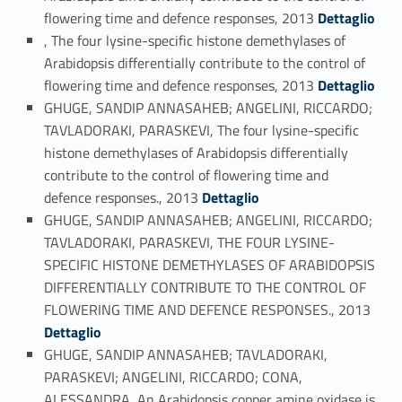
Link identifier #identifier_person_58365-93
flowering time and defence responses, 2013
Dettaglio
, The four lysine-specific histone demethylases of
Arabidopsis differentially contribute to the control of
Link identifier #identifier_person_111900-94
flowering time and defence responses, 2013
Dettaglio
GHUGE, SANDIP ANNASAHEB; ANGELINI, RICCARDO;
TAVLADORAKI, PARASKEVI, The four lysine-specific
histone demethylases of Arabidopsis differentially
contribute to the control of flowering time and
Link identifier #identifier_person_181179-95
defence responses., 2013
Dettaglio
GHUGE, SANDIP ANNASAHEB; ANGELINI, RICCARDO;
TAVLADORAKI, PARASKEVI, THE FOUR LYSINE-
SPECIFIC HISTONE DEMETHYLASES OF ARABIDOPSIS
DIFFERENTIALLY CONTRIBUTE TO THE CONTROL OF
Link identifier #identifier_person_114306-96
FLOWERING TIME AND DEFENCE RESPONSES., 2013
Dettaglio
GHUGE, SANDIP ANNASAHEB; TAVLADORAKI,
PARASKEVI; ANGELINI, RICCARDO; CONA,
ALESSANDRA, An Arabidopsis copper amine oxidase is