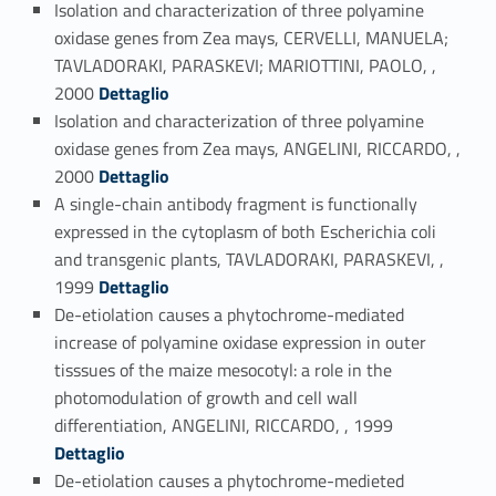
Isolation and characterization of three polyamine
oxidase genes from Zea mays, CERVELLI, MANUELA;
TAVLADORAKI, PARASKEVI; MARIOTTINI, PAOLO, ,
Link identifier #identifier_person_111343-54
2000
Dettaglio
Isolation and characterization of three polyamine
oxidase genes from Zea mays, ANGELINI, RICCARDO, ,
Link identifier #identifier_person_52664-55
2000
Dettaglio
A single-chain antibody fragment is functionally
expressed in the cytoplasm of both Escherichia coli
and transgenic plants, TAVLADORAKI, PARASKEVI, ,
Link identifier #identifier_person_58445-56
1999
Dettaglio
De-etiolation causes a phytochrome-mediated
increase of polyamine oxidase expression in outer
tisssues of the maize mesocotyl: a role in the
photomodulation of growth and cell wall
Link identifier #identifier_person_184380-57
differentiation, ANGELINI, RICCARDO, , 1999
Dettaglio
De-etiolation causes a phytochrome-medieted