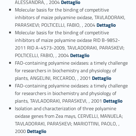
ALESSANDRA, , 2004
Dettaglio
Molecular basis for the binding of competitive
inhibitors of maize polyamine oxidase, TAVLADORAKI,
Link identifier #identifier_person_147657-49
PARASKEVI; POLTICELLI, FABIO, , 2004
Dettaglio
Molecular basis for the binding of competitive
inhibitors of maize polyamine oxidase RID B-9852-
2011 RID A-4573-2009, TAVLADORAKI, PARASKEVI;
Link identifier #identifier_person_122846-50
POLTICELLI, FABIO, , 2004
Dettaglio
FAD-containing polyamine oxidases: a timely challenge
for researchers in biochemistry and physiology of
Link identifier #identifier_person_29336-51
plants, ANGELINI, RICCARDO, , 2001
Dettaglio
FAD-containing polyamine oxidases: a timely challenge
for researchers in biochemistry and physiology of
Link identifier #identifier_person_35953-52
plants, TAVLADORAKI, PARASKEVI, , 2001
Dettaglio
Isolation and characterization of three polyamine
oxidase genes from Zea mays, CERVELLI, MANUELA;
TAVLADORAKI, PARASKEVI; MARIOTTINI, PAOLO, ,
Link identifier #identifier_person_56539-53
2000
Dettaglio