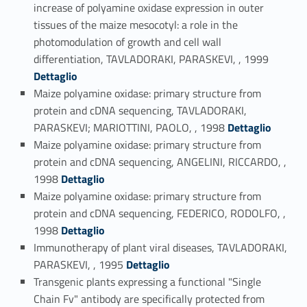
increase of polyamine oxidase expression in outer
tissues of the maize mesocotyl: a role in the
photomodulation of growth and cell wall
Link identifier #identifier_person_109053-58
differentiation, TAVLADORAKI, PARASKEVI, , 1999
Dettaglio
Maize polyamine oxidase: primary structure from
protein and cDNA sequencing, TAVLADORAKI,
Link identifier #identifier_person_1039-59
PARASKEVI; MARIOTTINI, PAOLO, , 1998
Dettaglio
Maize polyamine oxidase: primary structure from
protein and cDNA sequencing, ANGELINI, RICCARDO, ,
Link identifier #identifier_person_69944-60
1998
Dettaglio
Maize polyamine oxidase: primary structure from
protein and cDNA sequencing, FEDERICO, RODOLFO, ,
Link identifier #identifier_person_16542-61
1998
Dettaglio
Immunotherapy of plant viral diseases, TAVLADORAKI,
Link identifier #identifier_person_32695-62
PARASKEVI, , 1995
Dettaglio
Transgenic plants expressing a functional "Single
Chain Fv" antibody are specifically protected from