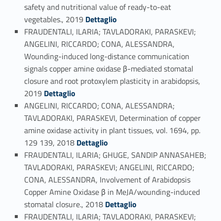
safety and nutritional value of ready-to-eat
Link identifier #identifier_person_115-82
vegetables., 2019
Dettaglio
FRAUDENTALI, ILARIA; TAVLADORAKI, PARASKEVI;
ANGELINI, RICCARDO; CONA, ALESSANDRA,
Wounding-induced long-distance communication
signals copper amine oxidase β-mediated stomatal
closure and root protoxylem plasticity in arabidopsis,
Link identifier #identifier_person_116478-83
2019
Dettaglio
ANGELINI, RICCARDO; CONA, ALESSANDRA;
TAVLADORAKI, PARASKEVI, Determination of copper
amine oxidase activity in plant tissues, vol. 1694, pp.
Link identifier #identifier_person_81633-84
129 139, 2018
Dettaglio
FRAUDENTALI, ILARIA; GHUGE, SANDIP ANNASAHEB;
TAVLADORAKI, PARASKEVI; ANGELINI, RICCARDO;
CONA, ALESSANDRA, Involvement of Arabidopsis
Copper Amine Oxidase β in MeJA/wounding-induced
Link identifier #identifier_person_2382-85
stomatal closure., 2018
Dettaglio
FRAUDENTALI, ILARIA; TAVLADORAKI, PARASKEVI;