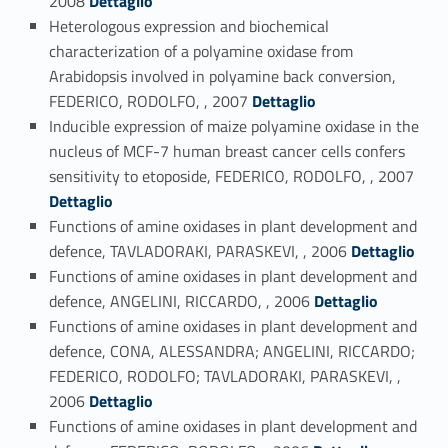
2008
Dettaglio
Heterologous expression and biochemical
characterization of a polyamine oxidase from
Arabidopsis involved in polyamine back conversion,
Link identifier #identifier_person_188021-33
FEDERICO, RODOLFO, , 2007
Dettaglio
Inducible expression of maize polyamine oxidase in the
nucleus of MCF-7 human breast cancer cells confers
Link identifier #identifier_person_191075-34
sensitivity to etoposide, FEDERICO, RODOLFO, , 2007
Dettaglio
Functions of amine oxidases in plant development and
Link identifier #identifier_person_144049-35
defence, TAVLADORAKI, PARASKEVI, , 2006
Dettaglio
Functions of amine oxidases in plant development and
Link identifier #identifier_person_82367-36
defence, ANGELINI, RICCARDO, , 2006
Dettaglio
Functions of amine oxidases in plant development and
defence, CONA, ALESSANDRA; ANGELINI, RICCARDO;
FEDERICO, RODOLFO; TAVLADORAKI, PARASKEVI, ,
Link identifier #identifier_person_97519-37
2006
Dettaglio
Functions of amine oxidases in plant development and
Link identifier #identifier_person_134545-38