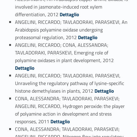
involved in jasmonate-induced root xylem
Link identifier #identifier_person_46122-97
differentiation, 2012
Dettaglio
ANGELINI, RICCARDO; TAVLADORAKI, PARASKEVI, An
Arabidopsis polyamine oxidase undergoing
Link identifier #identifier_person_151579-98
proteasomal regulation, 2012
Dettaglio
ANGELINI, RICCARDO; CONA, ALESSANDRA;
TAVLADORAKI, PARASKEVI, Emerging role of
Link identifier #identifier_person_70800-99
polyamine oxidases in plant development, 2012
Dettaglio
ANGELINI, RICCARDO; TAVLADORAKI, PARASKEVI,
Unraveling the regulatory pathway of lysine-specific
Link identifier #identifier_person_167628-100
histone demethylases in plants, 2012
Dettaglio
CONA, ALESSANDRA; TAVLADORAKI, PARASKEVI;
ANGELINI, RICCARDO, Hydrogen peroxide: the player
of polyamine action in development and stress
Link identifier #identifier_person_48857-101
responses, 2011
Dettaglio
CONA, ALESSANDRA; TAVLADORAKI, PARASKEVI;
ANGELINI, RICCARDO, Nitrogen flow into regulatory