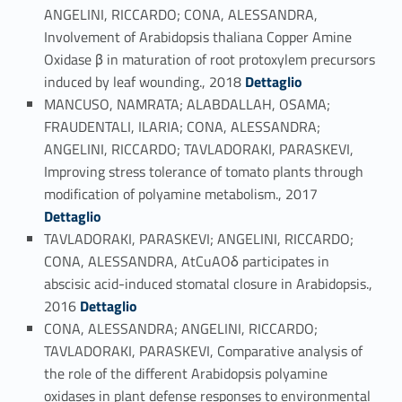
ANGELINI, RICCARDO; CONA, ALESSANDRA,
Involvement of Arabidopsis thaliana Copper Amine
Oxidase β in maturation of root protoxylem precursors
Link identifier #identifier_person_170208-86
induced by leaf wounding., 2018
Dettaglio
MANCUSO, NAMRATA; ALABDALLAH, OSAMA;
FRAUDENTALI, ILARIA; CONA, ALESSANDRA;
ANGELINI, RICCARDO; TAVLADORAKI, PARASKEVI,
Improving stress tolerance of tomato plants through
Link identifier #identifier_person_10519-87
modification of polyamine metabolism., 2017
Dettaglio
TAVLADORAKI, PARASKEVI; ANGELINI, RICCARDO;
CONA, ALESSANDRA, AtCuAOδ participates in
abscisic acid-induced stomatal closure in Arabidopsis.,
Link identifier #identifier_person_13507-88
2016
Dettaglio
CONA, ALESSANDRA; ANGELINI, RICCARDO;
TAVLADORAKI, PARASKEVI, Comparative analysis of
the role of the different Arabidopsis polyamine
oxidases in plant defense responses to environmental