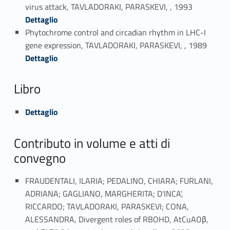
Link identifier #identifier_person_142792-63
virus attack, TAVLADORAKI, PARASKEVI, , 1993
Dettaglio
Phytochrome control and circadian rhythm in LHC-I
Link identifier #identifier_person_113118-64
gene expression, TAVLADORAKI, PARASKEVI, , 1989
Dettaglio
Libro
Link identifier #identifier_person_6139-65
Dettaglio
Contributo in volume e atti di
convegno
FRAUDENTALI, ILARIA; PEDALINO, CHIARA; FURLANI,
ADRIANA; GAGLIANO, MARGHERITA; D'INCA',
RICCARDO; TAVLADORAKI, PARASKEVI; CONA,
ALESSANDRA, Divergent roles of RBOHD, AtCuAOβ,
Link identifier #identifier_person_97677-66