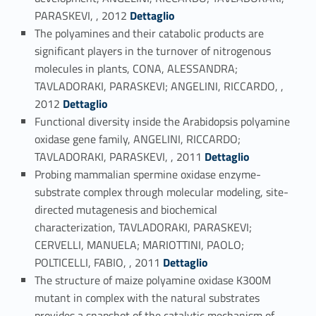
Link identifier #identifier_person_140394-24
PARASKEVI, , 2012
Dettaglio
The polyamines and their catabolic products are
significant players in the turnover of nitrogenous
molecules in plants, CONA, ALESSANDRA;
TAVLADORAKI, PARASKEVI; ANGELINI, RICCARDO, ,
Link identifier #identifier_person_86814-25
2012
Dettaglio
Functional diversity inside the Arabidopsis polyamine
oxidase gene family, ANGELINI, RICCARDO;
Link identifier #identifier_person_55836-26
TAVLADORAKI, PARASKEVI, , 2011
Dettaglio
Probing mammalian spermine oxidase enzyme-
substrate complex through molecular modeling, site-
directed mutagenesis and biochemical
characterization, TAVLADORAKI, PARASKEVI;
CERVELLI, MANUELA; MARIOTTINI, PAOLO;
Link identifier #identifier_person_31343-27
POLTICELLI, FABIO, , 2011
Dettaglio
The structure of maize polyamine oxidase K300M
mutant in complex with the natural substrates
provides a snapshot of the catalytic mechanism of