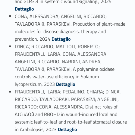
and GLR3.3 in systemic wound signaling., 2025
Dettaglio
CONA, ALESSANDRA; ANGELINI, RICCARDO;
TAVLADORAKI, PARASKEVI, Production of plant-made
molecules for disease diagnosis, therapy and
Link identifier #identifier_person_60365-67
prevention, 2024
Dettaglio
D'INCA', RICCARDO; MATTIOLI, ROBERTO;
FRAUDENTALI, ILARIA; CONA, ALESSANDRA;
ANGELINI, RICCARDO; NARDINI, ANDREA;
TAVLADORAKI, PARASKEVI, A polyamine oxidase
controls water-use efficiency in Solanum
Link identifier #identifier_person_86725-68
lycopersicum, 2023
Dettaglio
FRAUDENTALI, ILARIA; PEDALINO, CHIARA; D'INCA',
RICCARDO; TAVLADORAKI, PARASKEVI; ANGELINI,
RICCARDO; CONA, ALESSANDRA, Distinct roles of
AtCuAOβ and RBOHD in wound-induced local and
systemic leaf-to-leaf and root-to-leaf stomatal closure
Link identifier #identifier_person_176975-69
in Arabidopsis, 2023
Dettaglio