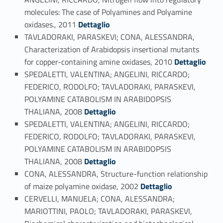
molecules: The case of Polyamines and Polyamine
Link identifier #identifier_person_179532-102
oxidases., 2011
Dettaglio
TAVLADORAKI, PARASKEVI; CONA, ALESSANDRA,
Characterization of Arabidopsis insertional mutants
Link identifier #identifier_person_125627-103
for copper-containing amine oxidases, 2010
Dettaglio
SPEDALETTI, VALENTINA; ANGELINI, RICCARDO;
FEDERICO, RODOLFO; TAVLADORAKI, PARASKEVI,
POLYAMINE CATABOLISM IN ARABIDOPSIS
Link identifier #identifier_person_194565-104
THALIANA, 2008
Dettaglio
SPEDALETTI, VALENTINA; ANGELINI, RICCARDO;
FEDERICO, RODOLFO; TAVLADORAKI, PARASKEVI,
POLYAMINE CATABOLISM IN ARABIDOPSIS
Link identifier #identifier_person_36513-105
THALIANA, 2008
Dettaglio
CONA, ALESSANDRA, Structure-function relationship
Link identifier #identifier_person_127277-106
of maize polyamine oxidase, 2002
Dettaglio
CERVELLI, MANUELA; CONA, ALESSANDRA;
MARIOTTINI, PAOLO; TAVLADORAKI, PARASKEVI,