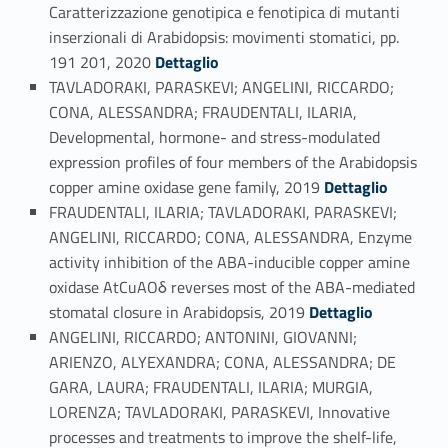
Caratterizzazione genotipica e fenotipica di mutanti
inserzionali di Arabidopsis: movimenti stomatici, pp.
Link identifier #identifier_person_100880-79
191 201, 2020
Dettaglio
TAVLADORAKI, PARASKEVI; ANGELINI, RICCARDO;
CONA, ALESSANDRA; FRAUDENTALI, ILARIA,
Developmental, hormone- and stress-modulated
expression profiles of four members of the Arabidopsis
Link identifier #identifier_person_76445-80
copper amine oxidase gene family, 2019
Dettaglio
FRAUDENTALI, ILARIA; TAVLADORAKI, PARASKEVI;
ANGELINI, RICCARDO; CONA, ALESSANDRA, Enzyme
activity inhibition of the ABA-inducible copper amine
oxidase AtCuAOδ reverses most of the ABA-mediated
Link identifier #identifier_person_155349-81
stomatal closure in Arabidopsis, 2019
Dettaglio
ANGELINI, RICCARDO; ANTONINI, GIOVANNI;
ARIENZO, ALYEXANDRA; CONA, ALESSANDRA; DE
GARA, LAURA; FRAUDENTALI, ILARIA; MURGIA,
LORENZA; TAVLADORAKI, PARASKEVI, Innovative
processes and treatments to improve the shelf-life,