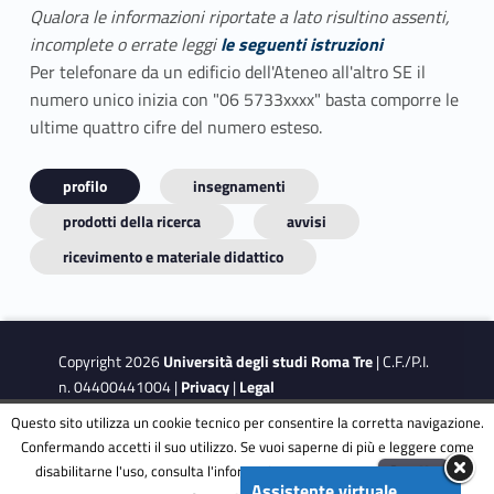
Qualora le informazioni riportate a lato risultino assenti,
incomplete o errate leggi
le seguenti istruzioni
Per telefonare da un edificio dell'Ateneo all'altro SE il
numero unico inizia con "06 5733xxxx" basta comporre le
ultime quattro cifre del numero esteso.
profilo
insegnamenti
prodotti della ricerca
avvisi
ricevimento e materiale didattico
Copyright 2026
Università degli studi Roma Tre
| C.F./P.I.
n. 04400441004 |
Privacy
|
Legal
Notes
|
Accessibility
|
Accessibility Target
Questo sito utilizza un cookie tecnico per consentire la corretta navigazione.
Confermando accetti il suo utilizzo. Se vuoi saperne di più e leggere come
disabilitarne l'uso, consulta l'informativa estesa.
ENG
Accetta
This site is protected by reCAPTCHA and the Google
Privacy
Assistente virtuale
Menu