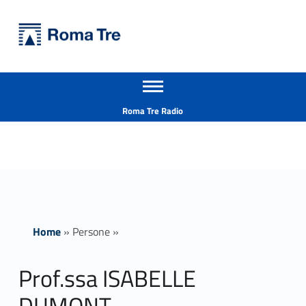
Primary Menu
Università Roma Tre
Prof.ssa ISABELLE DUMONT - Università Roma Tre
Apri il menu secondario
L’Università degli Studi Roma Tre è un’università giovane e per giovani, è nata nel 1992 ed è rapidamente cresciuta sia in termini di studenti che di corsi di studio offerti. Sono attivi 13 dipartimenti che offrono corsi di Laurea, Laurea magistrale, Master, Corsi di perfezionamento, Dottorati di ricerca e Scuole di specializzazione
Header info sidebar
Roma Tre Radio
Home
»
Persone
»
Prof.ssa ISABELLE
DUMONT