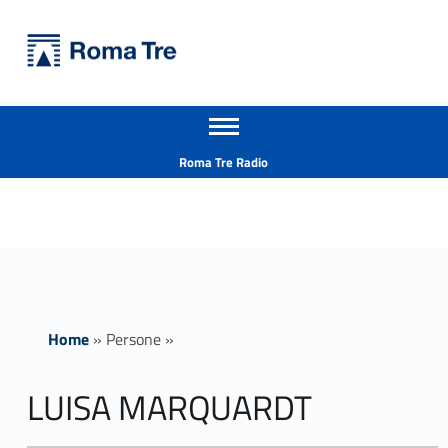
Primary Menu
Università Roma Tre
LUISA MARQUARDT - Università Roma Tre
Apri il menu secondario
L’Università degli Studi Roma Tre è un’università giovane e per giovani, è nata nel 1992 ed è rapidamente cresciuta sia in termini di studenti che di corsi di studio offerti. Sono attivi 13 dipartimenti che offrono corsi di Laurea, Laurea magistrale, Master, Corsi di perfezionamento, Dottorati di ricerca e Scuole di specializzazione
Header info sidebar
Roma Tre Radio
Home
»
Persone
»
LUISA MARQUARDT