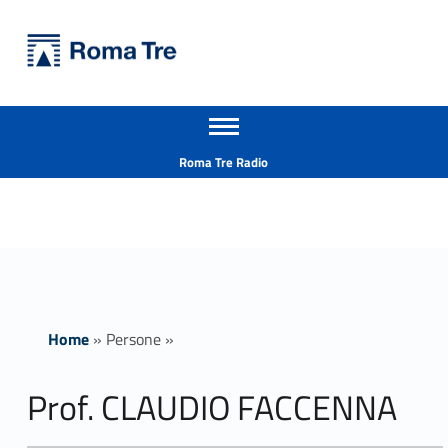
Primary Menu
Università Roma Tre
Prof. CLAUDIO FACCENNA - Università Roma Tre
Apri il menu secondario
L’Università degli Studi Roma Tre è un’università giovane e per giovani, è nata nel 1992 ed è rapidamente cresciuta sia in termini di studenti che di corsi di studio offerti. Sono attivi 13 dipartimenti che offrono corsi di Laurea, Laurea magistrale, Master, Corsi di perfezionamento, Dottorati di ricerca e Scuole di specializzazione
Header info sidebar
Roma Tre Radio
Home
»
Persone
»
Prof. CLAUDIO FACCENNA