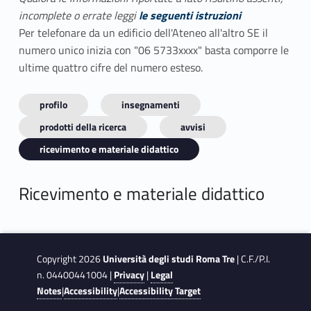
incomplete o errate leggi
le seguenti istruzioni
Per telefonare da un edificio dell'Ateneo all'altro SE il
numero unico inizia con "06 5733xxxx" basta comporre le
ultime quattro cifre del numero esteso.
profilo
insegnamenti
prodotti della ricerca
avvisi
ricevimento e materiale didattico
Ricevimento e materiale didattico
Copyright 2026
Università degli studi Roma Tre
| C.F./P.I.
n. 04400441004 |
Privacy
|
Legal
Notes
|
Accessibility
|
Accessibility Target