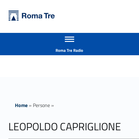
Primary Menu
Università Roma Tre
LEOPOLDO CAPRIGLIONE - Università Roma Tre
Apri il menu secondario
L’Università degli Studi Roma Tre è un’università giovane e per giovani, è nata nel 1992 ed è rapidamente cresciuta sia in termini di studenti che di corsi di studio offerti. Sono attivi 13 dipartimenti che offrono corsi di Laurea, Laurea magistrale, Master, Corsi di perfezionamento, Dottorati di ricerca e Scuole di specializzazione
Header info sidebar
Roma Tre Radio
Home
»
Persone
»
LEOPOLDO CAPRIGLIONE