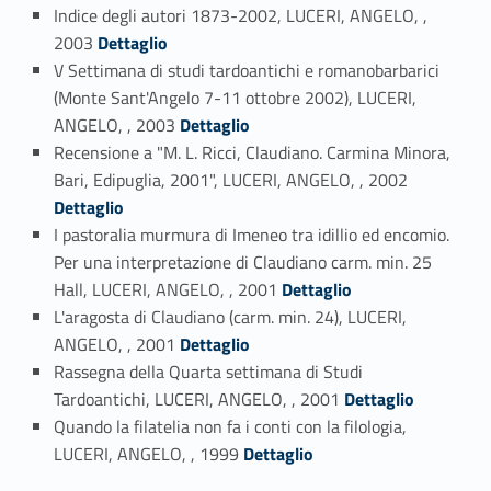
Indice degli autori 1873-2002, LUCERI, ANGELO, ,
Link identifier #identifier_person_113150-35
2003
Dettaglio
V Settimana di studi tardoantichi e romanobarbarici
(Monte Sant'Angelo 7-11 ottobre 2002), LUCERI,
Link identifier #identifier_person_45026-36
ANGELO, , 2003
Dettaglio
Recensione a "M. L. Ricci, Claudiano. Carmina Minora,
Link identifier #identifier_person_149912-37
Bari, Edipuglia, 2001", LUCERI, ANGELO, , 2002
Dettaglio
I pastoralia murmura di Imeneo tra idillio ed encomio.
Per una interpretazione di Claudiano carm. min. 25
Link identifier #identifier_person_193655-38
Hall, LUCERI, ANGELO, , 2001
Dettaglio
L'aragosta di Claudiano (carm. min. 24), LUCERI,
Link identifier #identifier_person_148776-39
ANGELO, , 2001
Dettaglio
Rassegna della Quarta settimana di Studi
Link identifier #identifier_person_167703-40
Tardoantichi, LUCERI, ANGELO, , 2001
Dettaglio
Quando la filatelia non fa i conti con la filologia,
Link identifier #identifier_person_144773-41
LUCERI, ANGELO, , 1999
Dettaglio