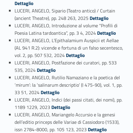
Dettaglio
LUCERI, ANGELO, Sipario (Teatro antico) / Curtain
Link identifier #identifier_person_110410-58
(ancient Theatre), pp. 248 263, 2025
Dettaglio
LUCERI, ANGELO, Introduzione al volume "Profili di
Link identifier #identifier_person_60448-59
Poesia Latina tardoantica", pp. 3 4, 2024
Dettaglio
LUCERI, ANGELO, L’Epithalamium Auspicii et Aellae
(AL 941 R.2): vicende e fortuna di un falso secentesco,
Link identifier #identifier_person_75317-60
vol. 2, pp. 507 532, 2024
Dettaglio
LUCERI, ANGELO, Postfazione dei curatori, pp. 533
Link identifier #identifier_person_84224-61
535, 2024
Dettaglio
LUCERI, ANGELO, Rutilio Namaziano e la poetica del
‘mirum’: la ‘salinarum descriptio’ (I 475-90), vol. 1, pp.
Link identifier #identifier_person_167273-62
33 51, 2024
Dettaglio
LUCERI, ANGELO, Indici (dei passi citati, dei nomi), pp.
Link identifier #identifier_person_142865-63
1189 1229, 2023
Dettaglio
LUCERI, ANGELO, Mariangelo Accursio e la genesi
dell’editio princeps delle Variae di Cassiodoro (1533),
Link identifier #identifier_person_21182-64
issn 2784-8000, pp. 105 123, 2023
Dettaglio