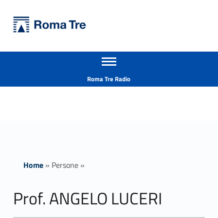
Primary Menu
Università Roma Tre
Prof. ANGELO LUCERI ricerca - Università Roma Tre
Apri il menu secondario
L’Università degli Studi Roma Tre è un’università giovane e per giovani, è nata nel 1992 ed è rapidamente cresciuta sia in termini di studenti che di corsi di studio offerti. Sono attivi 13 dipartimenti che offrono corsi di Laurea, Laurea magistrale, Master, Corsi di perfezionamento, Dottorati di ricerca e Scuole di specializzazione
Header info sidebar
Roma Tre Radio
Home
»
Persone
»
Prof. ANGELO LUCERI