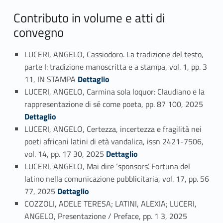
Contributo in volume e atti di
convegno
LUCERI, ANGELO, Cassiodoro. La tradizione del testo,
parte I: tradizione manoscritta e a stampa, vol. 1, pp. 3
Link identifier #identifier_person_154877-53
11, IN STAMPA
Dettaglio
LUCERI, ANGELO, Carmina sola loquor: Claudiano e la
Link identifier #identifier_person_164594-54
rappresentazione di sé come poeta, pp. 87 100, 2025
Dettaglio
LUCERI, ANGELO, Certezza, incertezza e fragilità nei
poeti africani latini di età vandalica, issn 2421-7506,
Link identifier #identifier_person_138898-55
vol. 14, pp. 17 30, 2025
Dettaglio
LUCERI, ANGELO, Mai dire ‘sponsors’. Fortuna del
latino nella comunicazione pubblicitaria, vol. 17, pp. 56
Link identifier #identifier_person_47249-56
77, 2025
Dettaglio
COZZOLI, ADELE TERESA; LATINI, ALEXIA; LUCERI,
Link identifier #identifier_person_180475-57
ANGELO, Presentazione / Preface, pp. 1 3, 2025