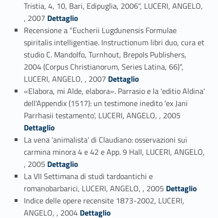
Tristia, 4, 10, Bari, Edipuglia, 2006", LUCERI, ANGELO,
Link identifier #identifier_person_131557-29
, 2007
Dettaglio
Recensione a "Eucherii Lugdunensis Formulae
spiritalis intelligentiae. Instructionum libri duo, cura et
studio C. Mandolfo, Turnhout, Brepols Publishers,
2004 (Corpus Christianorum, Series Latina, 66)",
Link identifier #identifier_person_179046-30
LUCERI, ANGELO, , 2007
Dettaglio
«Elabora, mi Alde, elabora». Parrasio e la 'editio Aldina'
dell'Appendix (1517): un testimone inedito 'ex Jani
Link identifier #identifier_person_148274-31
Parrhasii testamento', LUCERI, ANGELO, , 2005
Dettaglio
La vena 'animalista' di Claudiano: osservazioni sui
carmina minora 4 e 42 e App. 9 Hall, LUCERI, ANGELO,
Link identifier #identifier_person_56478-32
, 2005
Dettaglio
La VII Settimana di studi tardoantichi e
Link identifier #identifier_person_89716-33
romanobarbarici, LUCERI, ANGELO, , 2005
Dettaglio
Indice delle opere recensite 1873-2002, LUCERI,
Link identifier #identifier_person_8861-34
ANGELO, , 2004
Dettaglio