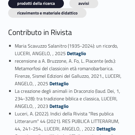
prodotti della ricerca
avvisi
ricevimento e materiale didattico
Contributo in Rivista
Maria Scavuzzo Salanitro (1935-2024): un ricordo,
Link identifier #identifier_person_123436-1
LUCERI, ANGELO, , 2025
Dettaglio
recensione a A. Bruzzone, A. Fo, L. Piacente (eds.):
Metamorfosi del classicoin età romanobarbarica.
Firenze, Sismel Edizioni del Galluzzo, 2021., LUCERI,
Link identifier #identifier_person_117272-2
ANGELO, , 2025
Dettaglio
La creazione degli animali in Draconzio (laud. Dei, 1,
234-328): tra tradizione biblica e classica, LUCERI,
Link identifier #identifier_person_190011-3
ANGELO, , 2023
Dettaglio
Luceri, A. (2022). Indici della Rivista "Res publica
Litterarum" 44 (2021). RES PUBLICA LITTERARUM,
Link identifier #identifier_person_172469-4
44, 241-254., LUCERI, ANGELO, , 2022
Dettaglio