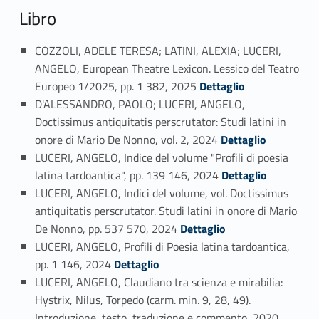
Libro
COZZOLI, ADELE TERESA; LATINI, ALEXIA; LUCERI,
ANGELO, European Theatre Lexicon. Lessico del Teatro
Link identifier #identifier_person_115754-42
Europeo 1/2025, pp. 1 382, 2025
Dettaglio
D'ALESSANDRO, PAOLO; LUCERI, ANGELO,
Doctissimus antiquitatis perscrutator: Studi latini in
Link identifier #identifier_person_175861-43
onore di Mario De Nonno, vol. 2, 2024
Dettaglio
LUCERI, ANGELO, Indice del volume "Profili di poesia
Link identifier #identifier_person_175507-44
latina tardoantica", pp. 139 146, 2024
Dettaglio
LUCERI, ANGELO, Indici del volume, vol. Doctissimus
antiquitatis perscrutator. Studi latini in onore di Mario
Link identifier #identifier_person_94161-45
De Nonno, pp. 537 570, 2024
Dettaglio
LUCERI, ANGELO, Profili di Poesia latina tardoantica,
Link identifier #identifier_person_185084-46
pp. 1 146, 2024
Dettaglio
LUCERI, ANGELO, Claudiano tra scienza e mirabilia:
Hystrix, Nilus, Torpedo (carm. min. 9, 28, 49).
Link identifier #identifier_person_56831-47
Introduzione, testo, traduzione e commento, 2020