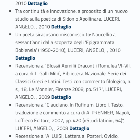
Link identifier #identifier_person_81317-24
2010
Dettaglio
Tra continuità e innovazione: a proposito di un nuovo
studio sulla poetica di Sidonio Apollinare, LUCERI,
Link identifier #identifier_person_39163-25
ANGELO, , 2010
Dettaglio
Un poeta siracusano misconosciuto: Naucellio a
sessant’anni dalla scoperta degli 'Epigrammata
Link identifier #identifier_person_19816-26
Bobiensia' (1950-2010), LUCERI, ANGELO, , 2010
Dettaglio
Recensione a "Blossii Aemilii Dracontii Romulea VI-VII,
a cura di L. Galli Milić, Biblioteca Nazionale. Serie dei
Classici Greci e Latini. Testi con commento filologico, n.
s., 18, Le Monnier, Firenze 2008, pp. 517", LUCERI,
Link identifier #identifier_person_159857-27
ANGELO, , 2009
Dettaglio
Recensione a "Claudiano. In Rufinum. Libro I, Testo,
traduzione e commento a cura di A. PRENNER, Napoli,
Loffredo Editore, 2007, pp. 420 («Studi latini», 64)",
Link identifier #identifier_person_161589-28
LUCERI, ANGELO, , 2008
Dettaglio
Recensione a "A. LUISI, Lettera ai Posteri: Ovidio,