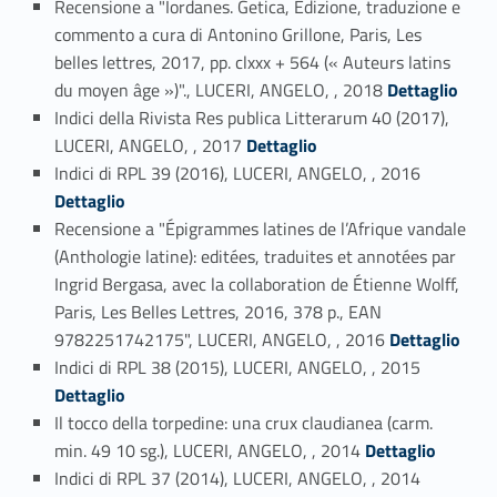
Recensione a "Iordanes. Getica, Edizione, traduzione e
commento a cura di Antonino Grillone, Paris, Les
belles lettres, 2017, pp. clxxx + 564 (« Auteurs latins
Link identifier #identifier_person_46857-12
du moyen âge »)"., LUCERI, ANGELO, , 2018
Dettaglio
Indici della Rivista Res publica Litterarum 40 (2017),
Link identifier #identifier_person_34492-13
LUCERI, ANGELO, , 2017
Dettaglio
Link identifier #identifier_person_39726-14
Indici di RPL 39 (2016), LUCERI, ANGELO, , 2016
Dettaglio
Recensione a "Épigrammes latines de l’Afrique vandale
(Anthologie latine): editées, traduites et annotées par
Ingrid Bergasa, avec la collaboration de Étienne Wolff,
Paris, Les Belles Lettres, 2016, 378 p., EAN
Link identifier #identifier_person_34978-15
9782251742175", LUCERI, ANGELO, , 2016
Dettaglio
Link identifier #identifier_person_120641-16
Indici di RPL 38 (2015), LUCERI, ANGELO, , 2015
Dettaglio
Il tocco della torpedine: una crux claudianea (carm.
Link identifier #identifier_person_19769-17
min. 49 10 sg.), LUCERI, ANGELO, , 2014
Dettaglio
Link identifier #identifier_person_79119-18
Indici di RPL 37 (2014), LUCERI, ANGELO, , 2014