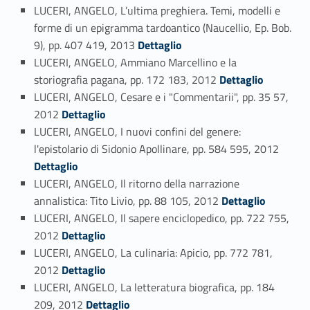
LUCERI, ANGELO, L’ultima preghiera. Temi, modelli e
forme di un epigramma tardoantico (Naucellio, Ep. Bob.
Link identifier #identifier_person_29138-71
9), pp. 407 419, 2013
Dettaglio
LUCERI, ANGELO, Ammiano Marcellino e la
Link identifier #identifier_person_44683-72
storiografia pagana, pp. 172 183, 2012
Dettaglio
LUCERI, ANGELO, Cesare e i "Commentarii", pp. 35 57,
Link identifier #identifier_person_67432-73
2012
Dettaglio
LUCERI, ANGELO, I nuovi confini del genere:
Link identifier #identifier_person_116226-74
l'epistolario di Sidonio Apollinare, pp. 584 595, 2012
Dettaglio
LUCERI, ANGELO, Il ritorno della narrazione
Link identifier #identifier_person_187340-75
annalistica: Tito Livio, pp. 88 105, 2012
Dettaglio
LUCERI, ANGELO, Il sapere enciclopedico, pp. 722 755,
Link identifier #identifier_person_4352-76
2012
Dettaglio
LUCERI, ANGELO, La culinaria: Apicio, pp. 772 781,
Link identifier #identifier_person_116329-77
2012
Dettaglio
LUCERI, ANGELO, La letteratura biografica, pp. 184
Link identifier #identifier_person_176609-78
209, 2012
Dettaglio