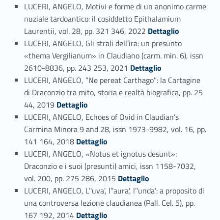
LUCERI, ANGELO, Motivi e forme di un anonimo carme
nuziale tardoantico: il cosiddetto Epithalamium
Link identifier #identifier_person_132049-65
Laurentii, vol. 28, pp. 321 346, 2022
Dettaglio
LUCERI, ANGELO, Gli strali dell’ira: un presunto
«thema Vergilianum» in Claudiano (carm. min. 6), issn
Link identifier #identifier_person_75527-66
2610-8836, pp. 243 253, 2021
Dettaglio
LUCERI, ANGELO, “Ne pereat Carthago”: la Cartagine
di Draconzio tra mito, storia e realtà biografica, pp. 25
Link identifier #identifier_person_42804-67
44, 2019
Dettaglio
LUCERI, ANGELO, Echoes of Ovid in Claudian’s
Carmina Minora 9 and 28, issn 1973-9982, vol. 16, pp.
Link identifier #identifier_person_150097-68
141 164, 2018
Dettaglio
LUCERI, ANGELO, «Notus et ignotus desunt»:
Draconzio e i suoi (presunti) amici, issn 1158-7032,
Link identifier #identifier_person_9684-69
vol. 200, pp. 275 286, 2015
Dettaglio
LUCERI, ANGELO, L’'uva', l’'aura', l’'unda': a proposito di
una controversa lezione claudianea (Pall. Cel. 5), pp.
Link identifier #identifier_person_199589-70
167 192, 2014
Dettaglio