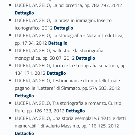
Link identifier #identifier_person_108501-79
LUCERI, ANGELO, La poliorcetica, pp. 782 797, 2012
Dettaglio
LUCERI, ANGELO, La prosa in immagini. Inserto
Link identifier #identifier_person_23789-80
iconografico, 2012
Dettaglio
LUCERI, ANGELO, La storiografia - Nota introduttiva,
Link identifier #identifier_person_107804-81
pp. 17 34, 2012
Dettaglio
LUCERI, ANGELO, Sallustio e la storiografia
Link identifier #identifier_person_82272-82
monografica, pp. 58 87, 2012
Dettaglio
LUCERI, ANGELO, Tacito e la storiografia senatoria, pp.
Link identifier #identifier_person_138204-83
134 171, 2012
Dettaglio
LUCERI, ANGELO, Testimonianze di un intellettuale
Link identifier #identifier_person_60980-84
pagano: le "Lettere" di Simmaco, pp. 574 583, 2012
Dettaglio
LUCERI, ANGELO, Tra storiografia e romanzo: Curzio
Link identifier #identifier_person_136162-85
Rufo, pp. 126 133, 2012
Dettaglio
LUCERI, ANGELO, Una storia esemplare: i "Fatti e detti
Link identifier #identifier_person_174880-86
memorabili" di Valerio Massimo, pp. 116 125, 2012
Dettaglio