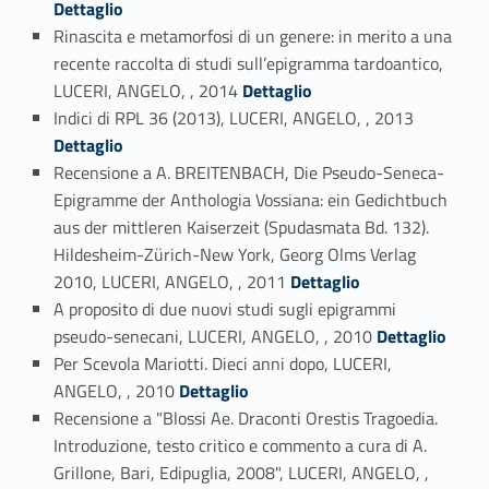
Dettaglio
Rinascita e metamorfosi di un genere: in merito a una
recente raccolta di studi sull’epigramma tardoantico,
Link identifier #identifier_person_16875-19
LUCERI, ANGELO, , 2014
Dettaglio
Link identifier #identifier_person_51265-20
Indici di RPL 36 (2013), LUCERI, ANGELO, , 2013
Dettaglio
Recensione a A. BREITENBACH, Die Pseudo-Seneca-
Epigramme der Anthologia Vossiana: ein Gedichtbuch
aus der mittleren Kaiserzeit (Spudasmata Bd. 132).
Hildesheim-Zürich-New York, Georg Olms Verlag
Link identifier #identifier_person_109007-21
2010, LUCERI, ANGELO, , 2011
Dettaglio
A proposito di due nuovi studi sugli epigrammi
Link identifier #identifier_person_6944-22
pseudo-senecani, LUCERI, ANGELO, , 2010
Dettaglio
Per Scevola Mariotti. Dieci anni dopo, LUCERI,
Link identifier #identifier_person_136074-23
ANGELO, , 2010
Dettaglio
Recensione a "Blossi Ae. Draconti Orestis Tragoedia.
Introduzione, testo critico e commento a cura di A.
Grillone, Bari, Edipuglia, 2008", LUCERI, ANGELO, ,