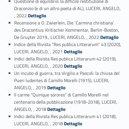
Questione di equilibrio: la difficile restituzione di
Draconzio (e di un altro poeta di AL), LUCERI, ANGELO,
Link identifier #identifier_person_62707-5
, 2022
Dettaglio
Recensione a O. Zwierlein, Die ‘Carmina christiana’
des Dracontius: Kritischer Kommentar, Berlin-Boston,
Link identifier #identifier_person_91756-6
De Gruyter 2019., LUCERI, ANGELO, , 2022
Dettaglio
Indice della Rivista "Res publica Litterarum" 43 (2020),
Link identifier #identifier_person_39142-7
LUCERI, ANGELO, , 2021
Dettaglio
Indici della Rivista Res publica Litterarum 42 (2019),
Link identifier #identifier_person_60631-8
LUCERI, ANGELO, , 2020
Dettaglio
Un incubo di guerra, tra Virgilio e Pascoli: la chiusa del
Pueri ludentes di Camillo Morelli (1915), LUCERI,
Link identifier #identifier_person_144003-9
ANGELO, , 2019
Dettaglio
Il carme “Quinque sorores” di Camillo Morelli nel
centenario della pubblicazione (1918-2018), LUCERI,
Link identifier #identifier_person_164557-10
ANGELO, , 2018
Dettaglio
Indici della Rivista Res publica Litterarum 41 (2018),
Link identifier #identifier_person_88618-11
LUCERI, ANGELO, , 2018
Dettaglio