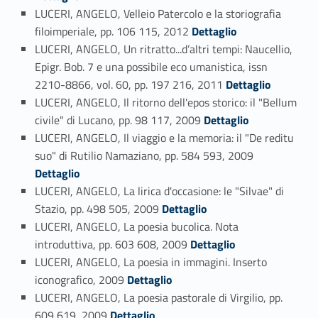
LUCERI, ANGELO, Velleio Patercolo e la storiografia
Link identifier #identifier_person_141099-87
filoimperiale, pp. 106 115, 2012
Dettaglio
LUCERI, ANGELO, Un ritratto...d’altri tempi: Naucellio,
Epigr. Bob. 7 e una possibile eco umanistica, issn
Link identifier #identifier_person_43099-88
2210-8866, vol. 60, pp. 197 216, 2011
Dettaglio
LUCERI, ANGELO, Il ritorno dell'epos storico: il "Bellum
Link identifier #identifier_person_104568-89
civile" di Lucano, pp. 98 117, 2009
Dettaglio
LUCERI, ANGELO, Il viaggio e la memoria: il "De reditu
Link identifier #identifier_person_66941-90
suo" di Rutilio Namaziano, pp. 584 593, 2009
Dettaglio
LUCERI, ANGELO, La lirica d'occasione: le "Silvae" di
Link identifier #identifier_person_192266-91
Stazio, pp. 498 505, 2009
Dettaglio
LUCERI, ANGELO, La poesia bucolica. Nota
Link identifier #identifier_person_150652-92
introduttiva, pp. 603 608, 2009
Dettaglio
LUCERI, ANGELO, La poesia in immagini. Inserto
Link identifier #identifier_person_186635-93
iconografico, 2009
Dettaglio
LUCERI, ANGELO, La poesia pastorale di Virgilio, pp.
Link identifier #identifier_person_12328-94
609 619, 2009
Dettaglio