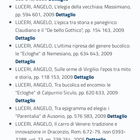
LUCERI, ANGELO, L'elegia della vecchiaia: Massimiano,
Link identifier #identifier_person_168606-95
pp. 594 601, 2009
Dettaglio
LUCERI, ANGELO, L'epica tra storia e panegirico:
Link identifier #identifier_person_26942-96
Claudiano e il "De bello Gothico", pp. 154 163, 2009
Dettaglio
LUCERI, ANGELO, L'ultima ripresa del genere bucolico:
Link identifier #identifier_person_85856-97
le "Ecloghe" di Nemesiano, pp. 634 643, 2009
Dettaglio
LUCERI, ANGELO, Sulle orme di Virgilio: l'epos tra mito
Link identifier #identifier_person_174014-98
e storia, pp. 118 153, 2009
Dettaglio
LUCERI, ANGELO, Tra bucolica ed encomio: le
Link identifier #identifier_person_179150-99
"Ecloghe" di Calpurnio Siculo, pp. 620 633, 2009
Dettaglio
LUCERI, ANGELO, Tra epigramma ed elegia: i
Link identifier #identifier_person_154355-100
"Parentalia" di Ausonio, pp. 576 583, 2009
Dettaglio
LUCERI, ANGELO, Il carro di Venere: tradizione e
innovazione in Draconzio, Rom. 6.72-79, issn 0393-
Link identifier #identifier_person_101185-101
3288, vol. 73, pp. 239 254, 2005
Dettaglio