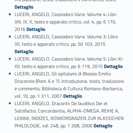
Dettaglio
LUCERI, ANGELO, Cassiodoro Varie. Volume 4: Libri
VIII, IX, X, testo e apparato critico, vol. 4, pp. 6 170,
Link identifier #identifier_person_55921-48
2016
Dettaglio
LUCERI, ANGELO, Cassiodoro Varie. Volume 3: Libro
Link identifier #identifier_person_38363-49
VII, testo e apparato critico, pp. 50 103, 2015
Dettaglio
LUCERI, ANGELO, Cassiodoro Varie. Volume 5: Libri XI-
Link identifier #identifier_person_15412-50
XII, testo e apparato critico, pp. 6 119, 2015
Dettaglio
LUCERI, ANGELO, Gli epitalami di Blossio Emilio
Draconzio (Rom. 6 e 7). Introduzione, testo, traduzione
e commento, Biblioteca di Cultura Romano-Barbarica,
Link identifier #identifier_person_13280-51
vol. 10, pp. 1 311, 2007
Dettaglio
LUCERI, ANGELO, Dracontii De laudibus Dei et
Satisfactio. Concordantia, ALPHA-OMEGA. REIHE A,
LEXIKA, INDIZES, KONKORDANZEN ZUR KLASSICHEN
Link identifier #identifier_person_96436-52
PHILOLOGIE, vol. 248, pp. 1 208, 2006
Dettaglio