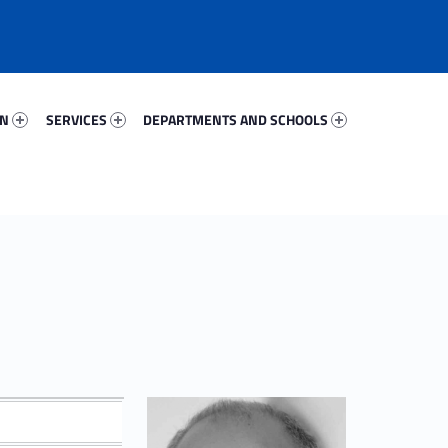
47047-67
Services 46692-81
Departments And Schools 58110-96
ON
SERVICES
DEPARTMENTS AND SCHOOLS