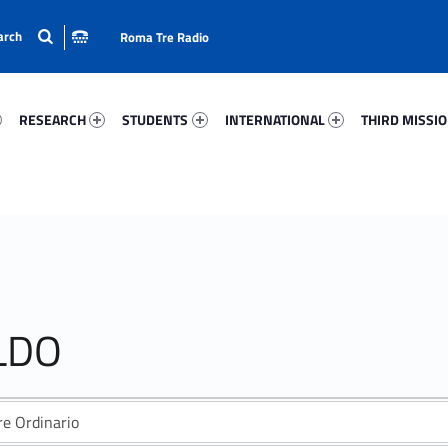
Roma Tre Radio
05-15
Research 56698-24
Students 80776-33
International 84129-50
Third Mission 
RESEARCH
STUDENTS
INTERNATIONAL
THIRD MISSI
LDO
re Ordinario