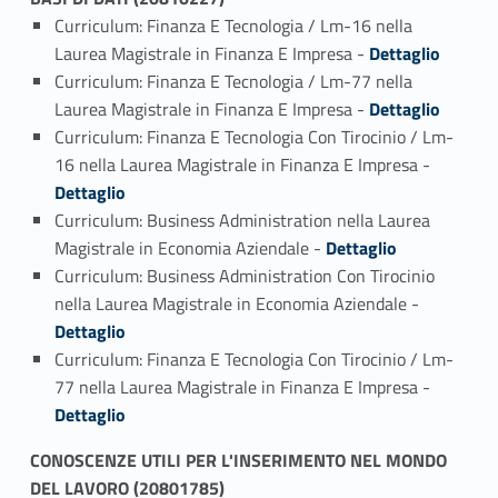
Curriculum: Finanza E Tecnologia / Lm-16 nella
Link identifier #identifier_person_122576-1
Laurea Magistrale in Finanza E Impresa -
Dettaglio
Curriculum: Finanza E Tecnologia / Lm-77 nella
Link identifier #identifier_person_49197-2
Laurea Magistrale in Finanza E Impresa -
Dettaglio
Curriculum: Finanza E Tecnologia Con Tirocinio / Lm-
Link identifier #identifier_person_66889-3
16 nella Laurea Magistrale in Finanza E Impresa -
Dettaglio
Curriculum: Business Administration nella Laurea
Link identifier #identifier_person_34938-4
Magistrale in Economia Aziendale -
Dettaglio
Curriculum: Business Administration Con Tirocinio
Link identifier #identifier_person_14030-5
nella Laurea Magistrale in Economia Aziendale -
Dettaglio
Curriculum: Finanza E Tecnologia Con Tirocinio / Lm-
Link identifier #identifier_person_91884-6
77 nella Laurea Magistrale in Finanza E Impresa -
Dettaglio
CONOSCENZE UTILI PER L'INSERIMENTO NEL MONDO
DEL LAVORO (20801785)