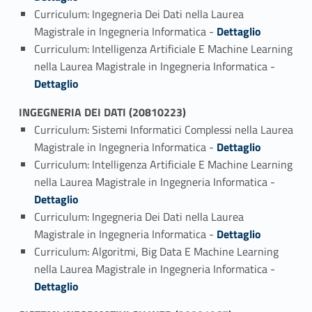
Curriculum: Ingegneria Dei Dati nella Laurea
Link identifier #identifier_person_18127-5
Magistrale in Ingegneria Informatica -
Dettaglio
Curriculum: Intelligenza Artificiale E Machine Learning
Link identifier #identifier_person_16377-6
nella Laurea Magistrale in Ingegneria Informatica -
Dettaglio
INGEGNERIA DEI DATI (20810223)
Curriculum: Sistemi Informatici Complessi nella Laurea
Link identifier #identifier_person_15817-1
Magistrale in Ingegneria Informatica -
Dettaglio
Curriculum: Intelligenza Artificiale E Machine Learning
Link identifier #identifier_person_58166-2
nella Laurea Magistrale in Ingegneria Informatica -
Dettaglio
Curriculum: Ingegneria Dei Dati nella Laurea
Link identifier #identifier_person_172655-3
Magistrale in Ingegneria Informatica -
Dettaglio
Curriculum: Algoritmi, Big Data E Machine Learning
Link identifier #identifier_person_174956-4
nella Laurea Magistrale in Ingegneria Informatica -
Dettaglio