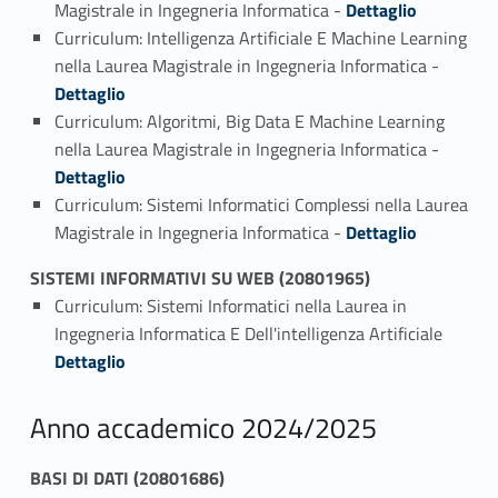
Magistrale in Ingegneria Informatica -
Dettaglio
Curriculum: Intelligenza Artificiale E Machine Learning
Link identifier #identifier_person_95405-2
nella Laurea Magistrale in Ingegneria Informatica -
Dettaglio
Curriculum: Algoritmi, Big Data E Machine Learning
Link identifier #identifier_person_186043-3
nella Laurea Magistrale in Ingegneria Informatica -
Dettaglio
Curriculum: Sistemi Informatici Complessi nella Laurea
Link identifier #identifier_person_93556-4
Magistrale in Ingegneria Informatica -
Dettaglio
SISTEMI INFORMATIVI SU WEB (20801965)
Curriculum: Sistemi Informatici nella Laurea in
Link identifier #identifier_person_95923-1
Ingegneria Informatica E Dell'intelligenza Artificiale
Dettaglio
Anno accademico 2024/2025
BASI DI DATI (20801686)