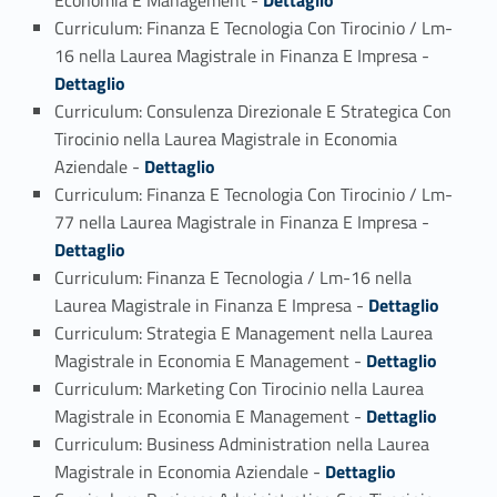
Curriculum: Finanza E Tecnologia Con Tirocinio / Lm-
Link identifier #identifier_person_40399-4
16 nella Laurea Magistrale in Finanza E Impresa -
Dettaglio
Curriculum: Consulenza Direzionale E Strategica Con
Tirocinio nella Laurea Magistrale in Economia
Link identifier #identifier_person_10328-5
Aziendale -
Dettaglio
Curriculum: Finanza E Tecnologia Con Tirocinio / Lm-
Link identifier #identifier_person_107905-6
77 nella Laurea Magistrale in Finanza E Impresa -
Dettaglio
Curriculum: Finanza E Tecnologia / Lm-16 nella
Link identifier #identifier_person_133409-7
Laurea Magistrale in Finanza E Impresa -
Dettaglio
Curriculum: Strategia E Management nella Laurea
Link identifier #identifier_person_32162-8
Magistrale in Economia E Management -
Dettaglio
Curriculum: Marketing Con Tirocinio nella Laurea
Link identifier #identifier_person_159266-9
Magistrale in Economia E Management -
Dettaglio
Curriculum: Business Administration nella Laurea
Link identifier #identifier_person_46593-10
Magistrale in Economia Aziendale -
Dettaglio