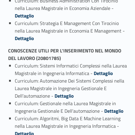
Curriculum: Business Administration Con Tirocinio
Link identifier #identifier_person_128297-11
nella Laurea Magistrale in Economia Aziendale -
Dettaglio
Curriculum: Strategia E Management Con Tirocinio
Link identifier #identifier_person_137813-12
nella Laurea Magistrale in Economia E Management -
Dettaglio
CONOSCENZE UTILI PER L'INSERIMENTO NEL MONDO
DEL LAVORO (20801785)
Curriculum: Sistemi Informatici Complessi nella Laurea
Link identifier #identifier_person_99197-1
Magistrale in Ingegneria Informatica -
Dettaglio
Curriculum: Automazione Dei Sistemi Complessi nella
Laurea Magistrale in Ingegneria Gestionale E
Link identifier #identifier_person_127741-2
Dell'automazione -
Dettaglio
Curriculum: Gestionale nella Laurea Magistrale in
Link identifier #identifier_person_172798-3
Ingegneria Gestionale E Dell'automazione -
Dettaglio
Curriculum: Algoritmi, Big Data E Machine Learning
Link identifier #identifier_person_45676-4
nella Laurea Magistrale in Ingegneria Informatica -
Dettaglio