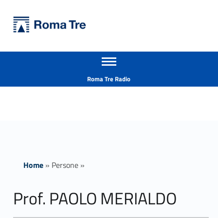
Primary Menu
Università Roma Tre
Prof. PAOLO MERIALDO insegnamenti - Università Roma Tre
Apri il menu secondario
L’Università degli Studi Roma Tre è un’università giovane e per giovani, è nata nel 1992 ed è rapidamente cresciuta sia in termini di studenti che di corsi di studio offerti. Sono attivi 13 dipartimenti che offrono corsi di Laurea, Laurea magistrale, Master, Corsi di perfezionamento, Dottorati di ricerca e Scuole di specializzazione
Header info sidebar
Roma Tre Radio
Home
»
Persone
»
Prof. PAOLO MERIALDO