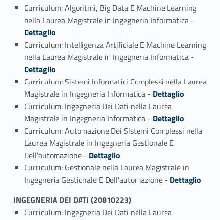
Curriculum: Algoritmi, Big Data E Machine Learning
Link identifier #identifier_person_168104-1
nella Laurea Magistrale in Ingegneria Informatica -
Dettaglio
Curriculum: Intelligenza Artificiale E Machine Learning
Link identifier #identifier_person_70446-2
nella Laurea Magistrale in Ingegneria Informatica -
Dettaglio
Curriculum: Sistemi Informatici Complessi nella Laurea
Link identifier #identifier_person_154419-3
Magistrale in Ingegneria Informatica -
Dettaglio
Curriculum: Ingegneria Dei Dati nella Laurea
Link identifier #identifier_person_79413-4
Magistrale in Ingegneria Informatica -
Dettaglio
Curriculum: Automazione Dei Sistemi Complessi nella
Laurea Magistrale in Ingegneria Gestionale E
Link identifier #identifier_person_163861-5
Dell'automazione -
Dettaglio
Curriculum: Gestionale nella Laurea Magistrale in
Link identifier #identifier_person_73981-6
Ingegneria Gestionale E Dell'automazione -
Dettaglio
INGEGNERIA DEI DATI (20810223)
Curriculum: Ingegneria Dei Dati nella Laurea
Link identifier #identifier_person_198690-1