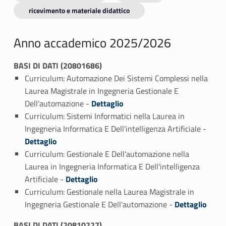
ricevimento e materiale didattico
Anno accademico 2025/2026
BASI DI DATI (20801686)
Curriculum: Automazione Dei Sistemi Complessi nella
Laurea Magistrale in Ingegneria Gestionale E
Link identifier #identifier_person_142987-1
Dell'automazione -
Dettaglio
Curriculum: Sistemi Informatici nella Laurea in
Link identifier #identifier_person_144551-2
Ingegneria Informatica E Dell'intelligenza Artificiale -
Dettaglio
Curriculum: Gestionale E Dell'automazione nella
Laurea in Ingegneria Informatica E Dell'intelligenza
Link identifier #identifier_person_68862-3
Artificiale -
Dettaglio
Curriculum: Gestionale nella Laurea Magistrale in
Link identifier #identifier_person_117501-4
Ingegneria Gestionale E Dell'automazione -
Dettaglio
BASI DI DATI (20810227)