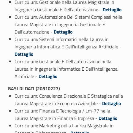
Curriculum: Gestionale nella Laurea Magistrale in
Link identifier #identifier_person_74139-1
Ingegneria Gestionale E Dell'automazione -
Dettaglio
Curriculum: Automazione Dei Sistemi Complessi nella
Laurea Magistrale in Ingegneria Gestionale E
Link identifier #identifier_person_124682-2
Dell'automazione -
Dettaglio
Curriculum: Sistemi Informatici nella Laurea in
Link identifier #identifier_person_64149-3
Ingegneria Informatica E Dell'intelligenza Artificiale -
Dettaglio
Curriculum: Gestionale E Dell'automazione nella
Laurea in Ingegneria Informatica E Dell'intelligenza
Link identifier #identifier_person_77570-4
Artificiale -
Dettaglio
BASI DI DATI (20810227)
Curriculum: Consulenza Direzionale E Strategica nella
Link identifier #identifier_person_35559-1
Laurea Magistrale in Economia Aziendale -
Dettaglio
Curriculum: Finanza E Tecnologia / Lm-77 nella
Link identifier #identifier_person_194271-2
Laurea Magistrale in Finanza E Impresa -
Dettaglio
Curriculum: Marketing nella Laurea Magistrale in
Link identifier #identifier_person_64806-3
Economia E Management -
Dettaglio