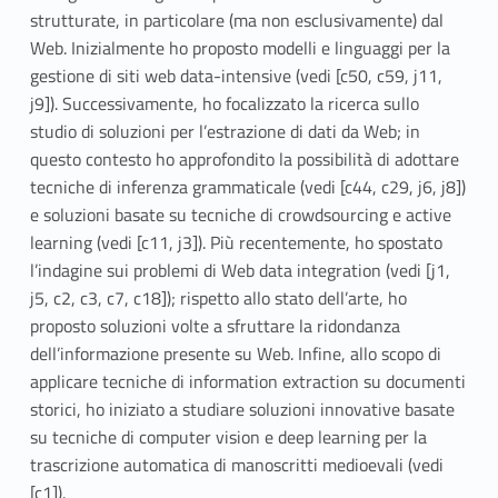
strutturate, in particolare (ma non esclusivamente) dal
Web. Inizialmente ho proposto modelli e linguaggi per la
gestione di siti web data-intensive (vedi [c50, c59, j11,
j9]). Successivamente, ho focalizzato la ricerca sullo
studio di soluzioni per l’estrazione di dati da Web; in
questo contesto ho approfondito la possibilità di adottare
tecniche di inferenza grammaticale (vedi [c44, c29, j6, j8])
e soluzioni basate su tecniche di crowdsourcing e active
learning (vedi [c11, j3]). Più recentemente, ho spostato
l’indagine sui problemi di Web data integration (vedi [j1,
j5, c2, c3, c7, c18]); rispetto allo stato dell’arte, ho
proposto soluzioni volte a sfruttare la ridondanza
dell’informazione presente su Web. Infine, allo scopo di
applicare tecniche di information extraction su documenti
storici, ho iniziato a studiare soluzioni innovative basate
su tecniche di computer vision e deep learning per la
trascrizione automatica di manoscritti medioevali (vedi
[c1]).