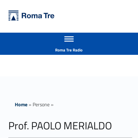
Primary Menu
Università Roma Tre
Prof. PAOLO MERIALDO - Università Roma Tre
Apri il menu secondario
L’Università degli Studi Roma Tre è un’università giovane e per giovani, è nata nel 1992 ed è rapidamente cresciuta sia in termini di studenti che di corsi di studio offerti. Sono attivi 13 dipartimenti che offrono corsi di Laurea, Laurea magistrale, Master, Corsi di perfezionamento, Dottorati di ricerca e Scuole di specializzazione
Header info sidebar
Roma Tre Radio
Home
»
Persone
»
Prof. PAOLO MERIALDO