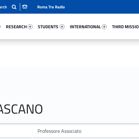
Roma Tre Radio
60-15
Research 43253-24
Students 76270-33
International 22319-50
Third Mission 
RESEARCH
STUDENTS
INTERNATIONAL
THIRD MISSI
RASCANO
Professore Associato