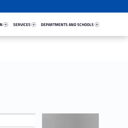
40783-67
Services 15002-81
Departments And Schools 41929-96
ON
SERVICES
DEPARTMENTS AND SCHOOLS