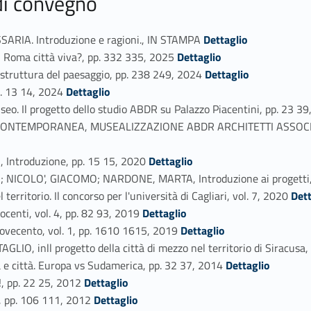
 di convegno
Link identifier #identifier_person_36221-8
IA. Introduzione e ragioni., IN STAMPA
Dettaglio
Link identifier #identifier_person_164594-9
ma città viva?, pp. 332 335, 2025
Dettaglio
Link identifier #identifier_person_65008-10
truttura del paesaggio, pp. 238 249, 2024
Dettaglio
Link identifier #identifier_person_80408-11
. 13 14, 2024
Dettaglio
o. Il progetto dello studio ABDR su Palazzo Piacentini, pp. 23 3
NTEMPORANEA, MUSEALIZZAZIONE ABDR ARCHITETTI ASSOCIATI
Link identifier #identifier_person_73006-14
ntroduzione, pp. 15 15, 2020
Dettaglio
COLO', GIACOMO; NARDONE, MARTA, Introduzione ai progetti,
Link identifier #identifier_person_114574-16
ritorio. Il concorso per l'università di Cagliari, vol. 7, 2020
Dett
Link identifier #identifier_person_58780-17
enti, vol. 4, pp. 82 93, 2019
Dettaglio
Link identifier #identifier_person_39378-18
vecento, vol. 1, pp. 1610 1615, 2019
Dettaglio
, inll progetto della città di mezzo nel territorio di Siracusa,
Link identifier #identifier_person_195573-20
città. Europa vs Sudamerica, pp. 32 37, 2014
Dettaglio
Link identifier #identifier_person_158744-21
 pp. 22 25, 2012
Dettaglio
Link identifier #identifier_person_50657-22
, pp. 106 111, 2012
Dettaglio