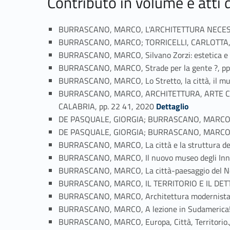
Contributo in volume e atti
BURRASCANO, MARCO, L'ARCHITETTURA NECESSAR
BURRASCANO, MARCO; TORRICELLI, CARLOTTA, Ro
BURRASCANO, MARCO, Silvano Zorzi: estetica e s
BURRASCANO, MARCO, Strade per la gente ?, pp
BURRASCANO, MARCO, Lo Stretto, la città, il muse
BURRASCANO, MARCO, ARCHITETTURA, ARTE CO
Link identifier #identifier_person_18519-13
CALABRIA, pp. 22 41, 2020
Dettaglio
DE PASQUALE, GIORGIA; BURRASCANO, MARCO, I
DE PASQUALE, GIORGIA; BURRASCANO, MARCO; NI
BURRASCANO, MARCO, La città e la struttura del ter
BURRASCANO, MARCO, Il nuovo museo degli Innoc
BURRASCANO, MARCO, La città-paesaggio del No
BURRASCANO, MARCO, IL TERRITORIO E IL DETTAGLIO
BURRASCANO, MARCO, Architettura modernista e 
BURRASCANO, MARCO, A lezione in Sudamerica!,
BURRASCANO, MARCO, Europa, Città, Territorio.