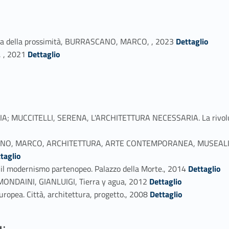
Link identifier #identifier_person_134983-1
cerca della prossimità, BURRASCANO, MARCO, , 2023
Dettaglio
Link identifier #identifier_person_18569-2
 , 2021
Dettaglio
UCCITELLI, SERENA, L'ARCHITETTURA NECESSARIA. La rivoluzione
ANO, MARCO, ARCHITETTURA, ARTE CONTEMPORANEA, MUSEALI
taglio
Link identifier #identifier_person_970-5
l modernismo partenopeo. Palazzo della Morte., 2014
Dettaglio
Link identifier #identifier_person_99887-6
DAINI, GIANLUIGI, Tierra y agua, 2012
Dettaglio
Link identifier #identifier_person_199319-7
opea. Città, architettura, progetto., 2008
Dettaglio