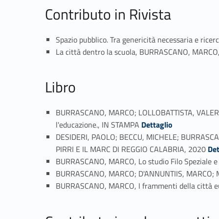
Contributo in Rivista
Spazio pubblico. Tra genericità necessaria e ri
La città dentro la scuola, BURRASCANO, MARCO,
Libro
BURRASCANO, MARCO; LOLLOBATTISTA, VALERIA; M
Link identifier #identifier_person_151659-3
l'educazione., IN STAMPA
Dettaglio
DESIDERI, PAOLO; BECCU, MICHELE; BURRASC
Link identifier #identifier_person_65682-4
PIRRI E IL MARC DI REGGIO CALABRIA, 2020
Det
BURRASCANO, MARCO, Lo studio Filo Speziale e i
BURRASCANO, MARCO; D'ANNUNTIIS, MARCO; MON
BURRASCANO, MARCO, I frammenti della città eur