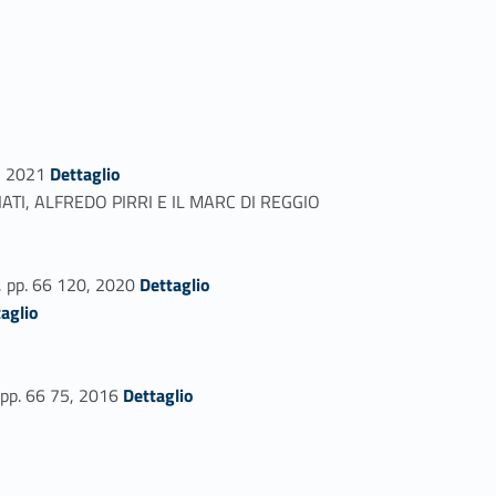
Link identifier #identifier_person_112535-12
9, 2021
Dettaglio
, ALFREDO PIRRI E IL MARC DI REGGIO
Link identifier #identifier_person_64864-15
 pp. 66 120, 2020
Dettaglio
aglio
Link identifier #identifier_person_69697-19
 pp. 66 75, 2016
Dettaglio