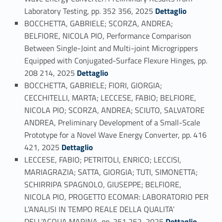
Link identifier #identifier_person_92602-54
Laboratory Testing, pp. 352 356, 2025
Dettaglio
BOCCHETTA, GABRIELE; SCORZA, ANDREA;
BELFIORE, NICOLA PIO, Performance Comparison
Between Single-Joint and Multi-joint Microgrippers
Equipped with Conjugated-Surface Flexure Hinges, pp.
Link identifier #identifier_person_31731-55
208 214, 2025
Dettaglio
BOCCHETTA, GABRIELE; FIORI, GIORGIA;
CECCHITELLI, MARTA; LECCESE, FABIO; BELFIORE,
NICOLA PIO; SCORZA, ANDREA; SCIUTO, SALVATORE
ANDREA, Preliminary Development of a Small-Scale
Prototype for a Novel Wave Energy Converter, pp. 416
Link identifier #identifier_person_51628-56
421, 2025
Dettaglio
LECCESE, FABIO; PETRITOLI, ENRICO; LECCISI,
MARIAGRAZIA; SATTA, GIORGIA; TUTI, SIMONETTA;
SCHIRRIPA SPAGNOLO, GIUSEPPE; BELFIORE,
NICOLA PIO, PROGETTO ECOMAR: LABORATORIO PER
L’ANALISI IN TEMPO REALE DELLA QUALITA’
Link identifier #identifier_person_3535-57
DELL’ACQUA MARINA, pp. 251 252, 2025
Dettaglio