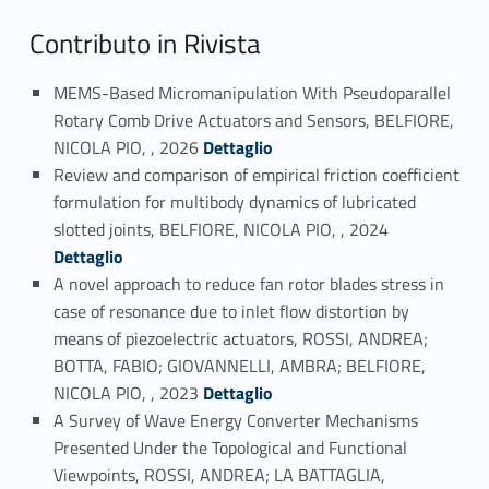
Contributo in Rivista
MEMS-Based Micromanipulation With Pseudoparallel
Rotary Comb Drive Actuators and Sensors, BELFIORE,
Link identifier #identifier_person_68828-1
NICOLA PIO, , 2026
Dettaglio
Review and comparison of empirical friction coefficient
formulation for multibody dynamics of lubricated
Link identifier #identifier_person_152930-2
slotted joints, BELFIORE, NICOLA PIO, , 2024
Dettaglio
A novel approach to reduce fan rotor blades stress in
case of resonance due to inlet flow distortion by
means of piezoelectric actuators, ROSSI, ANDREA;
BOTTA, FABIO; GIOVANNELLI, AMBRA; BELFIORE,
Link identifier #identifier_person_198356-3
NICOLA PIO, , 2023
Dettaglio
A Survey of Wave Energy Converter Mechanisms
Presented Under the Topological and Functional
Viewpoints, ROSSI, ANDREA; LA BATTAGLIA,