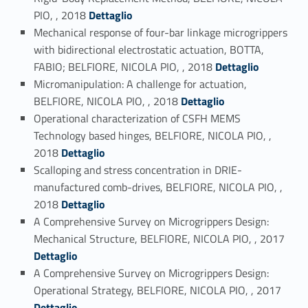
Link identifier #identifier_person_194799-29
PIO, , 2018
Dettaglio
Mechanical response of four-bar linkage microgrippers
with bidirectional electrostatic actuation, BOTTA,
Link identifier #identifier_person_5520-30
FABIO; BELFIORE, NICOLA PIO, , 2018
Dettaglio
Micromanipulation: A challenge for actuation,
Link identifier #identifier_person_141420-31
BELFIORE, NICOLA PIO, , 2018
Dettaglio
Operational characterization of CSFH MEMS
Technology based hinges, BELFIORE, NICOLA PIO, ,
Link identifier #identifier_person_52756-32
2018
Dettaglio
Scalloping and stress concentration in DRIE-
manufactured comb-drives, BELFIORE, NICOLA PIO, ,
Link identifier #identifier_person_175077-33
2018
Dettaglio
A Comprehensive Survey on Microgrippers Design:
Link identifier #identifier_person_167075-34
Mechanical Structure, BELFIORE, NICOLA PIO, , 2017
Dettaglio
A Comprehensive Survey on Microgrippers Design:
Link identifier #identifier_person_104476-35
Operational Strategy, BELFIORE, NICOLA PIO, , 2017
Dettaglio