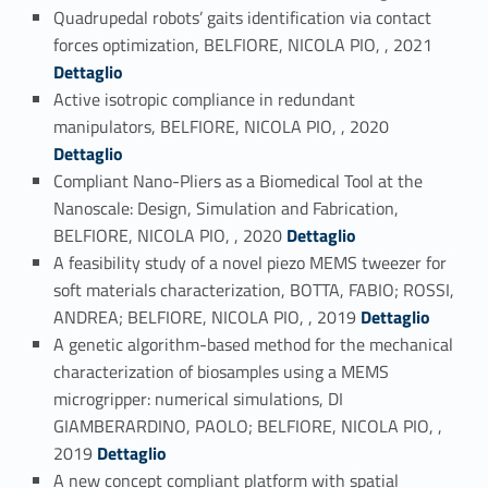
Quadrupedal robots’ gaits identification via contact
Link identifier #identifier_person_158122-15
forces optimization, BELFIORE, NICOLA PIO, , 2021
Dettaglio
Active isotropic compliance in redundant
Link identifier #identifier_person_67709-16
manipulators, BELFIORE, NICOLA PIO, , 2020
Dettaglio
Compliant Nano-Pliers as a Biomedical Tool at the
Nanoscale: Design, Simulation and Fabrication,
Link identifier #identifier_person_172557-17
BELFIORE, NICOLA PIO, , 2020
Dettaglio
A feasibility study of a novel piezo MEMS tweezer for
soft materials characterization, BOTTA, FABIO; ROSSI,
Link identifier #identifier_person_194948-18
ANDREA; BELFIORE, NICOLA PIO, , 2019
Dettaglio
A genetic algorithm-based method for the mechanical
characterization of biosamples using a MEMS
microgripper: numerical simulations, DI
GIAMBERARDINO, PAOLO; BELFIORE, NICOLA PIO, ,
Link identifier #identifier_person_37322-19
2019
Dettaglio
A new concept compliant platform with spatial