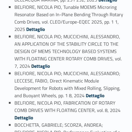
BELFIORE, NICOLA PIO, Tunable MOEMS Microring
Resonator Based on In-Plane Bending Through Rotary
Comb Drives, vol. CLEO/Europe-EQEC 2025, pp. 1 1,
Link identifier #identifier_person_33566-58
2025
Dettaglio
BELFIORE, NICOLA PIO; MUCCICHINI, ALESSANDRO,
AN APPLICATION OF THE STABILITY CIRCLE TO THE
DESIGN OF MEMS TECHNOLOGY BASED SYSTEMS
WITH FLOATING CENTER ROTARY COMB DRIVES, vol.
Link identifier #identifier_person_156416-59
7, 2024
Dettaglio
BELFIORE, NICOLA PIO; MUCCICHINI, ALESSANDRO;
LECCESE, FABIO, Direct Kinematic Module
Development for Robots with Mixed Rolling, Slipping,
Link identifier #identifier_person_166565-60
and Buoyant Wheels, pp. 1 8, 2024
Dettaglio
BELFIORE, NICOLA PIO, FABRICATION OF ROTARY
Link identifier #identifier_person_180311-61
COMB DRIVES WITH FLOATING CENTER, vol. 8, 2024
Dettaglio
BOCCHETTA, GABRIELE; SCORZA, ANDREA;