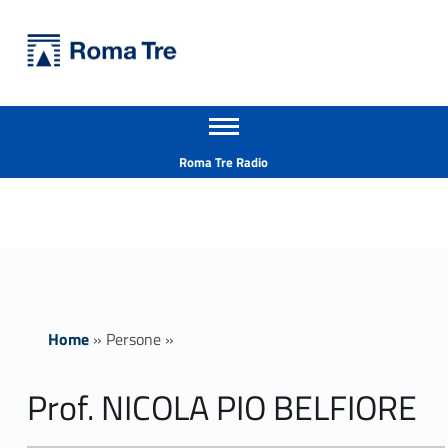
Primary Menu
Università Roma Tre
Prof. NICOLA PIO BELFIORE ricerca - Università Roma Tre
Apri il menu secondario
L’Università degli Studi Roma Tre è un’università giovane e per giovani, è nata nel 1992 ed è rapidamente cresciuta sia in termini di studenti che di corsi di studio offerti. Sono attivi 13 dipartimenti che offrono corsi di Laurea, Laurea magistrale, Master, Corsi di perfezionamento, Dottorati di ricerca e Scuole di specializzazione
Header info sidebar
Roma Tre Radio
Home
»
Persone
»
Prof. NICOLA PIO BELFIORE