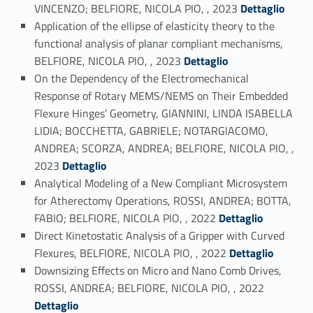
Link identifier #identifier_person_58299-4
VINCENZO; BELFIORE, NICOLA PIO, , 2023
Dettaglio
Application of the ellipse of elasticity theory to the
functional analysis of planar compliant mechanisms,
Link identifier #identifier_person_184779-5
BELFIORE, NICOLA PIO, , 2023
Dettaglio
On the Dependency of the Electromechanical
Response of Rotary MEMS/NEMS on Their Embedded
Flexure Hinges’ Geometry, GIANNINI, LINDA ISABELLA
LIDIA; BOCCHETTA, GABRIELE; NOTARGIACOMO,
ANDREA; SCORZA, ANDREA; BELFIORE, NICOLA PIO, ,
Link identifier #identifier_person_51198-6
2023
Dettaglio
Analytical Modeling of a New Compliant Microsystem
for Atherectomy Operations, ROSSI, ANDREA; BOTTA,
Link identifier #identifier_person_79278-7
FABIO; BELFIORE, NICOLA PIO, , 2022
Dettaglio
Direct Kinetostatic Analysis of a Gripper with Curved
Link identifier #identifier_person_54144-8
Flexures, BELFIORE, NICOLA PIO, , 2022
Dettaglio
Downsizing Effects on Micro and Nano Comb Drives,
Link identifier #identifier_person_105613-9
ROSSI, ANDREA; BELFIORE, NICOLA PIO, , 2022
Dettaglio