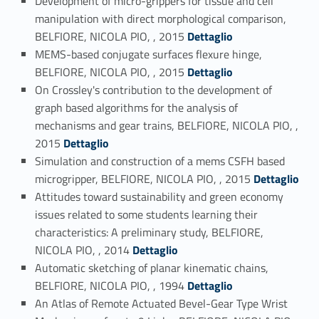
Development of micro-grippers for tissue and cell
manipulation with direct morphological comparison,
Link identifier #identifier_person_180067-42
BELFIORE, NICOLA PIO, , 2015
Dettaglio
MEMS-based conjugate surfaces flexure hinge,
Link identifier #identifier_person_23392-43
BELFIORE, NICOLA PIO, , 2015
Dettaglio
On Crossley's contribution to the development of
graph based algorithms for the analysis of
mechanisms and gear trains, BELFIORE, NICOLA PIO, ,
Link identifier #identifier_person_4675-44
2015
Dettaglio
Simulation and construction of a mems CSFH based
Link identifier #identifier_person_180801-45
microgripper, BELFIORE, NICOLA PIO, , 2015
Dettaglio
Attitudes toward sustainability and green economy
issues related to some students learning their
characteristics: A preliminary study, BELFIORE,
Link identifier #identifier_person_33860-46
NICOLA PIO, , 2014
Dettaglio
Automatic sketching of planar kinematic chains,
Link identifier #identifier_person_187774-47
BELFIORE, NICOLA PIO, , 1994
Dettaglio
An Atlas of Remote Actuated Bevel-Gear Type Wrist