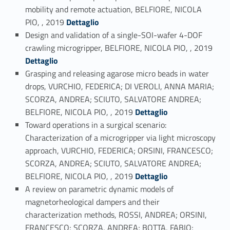
mobility and remote actuation, BELFIORE, NICOLA
Link identifier #identifier_person_34400-20
PIO, , 2019
Dettaglio
Design and validation of a single-SOI-wafer 4-DOF
Link identifier #identifier_person_28672-21
crawling microgripper, BELFIORE, NICOLA PIO, , 2019
Dettaglio
Grasping and releasing agarose micro beads in water
drops, VURCHIO, FEDERICA; DI VEROLI, ANNA MARIA;
SCORZA, ANDREA; SCIUTO, SALVATORE ANDREA;
Link identifier #identifier_person_89715-22
BELFIORE, NICOLA PIO, , 2019
Dettaglio
Toward operations in a surgical scenario:
Characterization of a microgripper via light microscopy
approach, VURCHIO, FEDERICA; ORSINI, FRANCESCO;
SCORZA, ANDREA; SCIUTO, SALVATORE ANDREA;
Link identifier #identifier_person_47860-23
BELFIORE, NICOLA PIO, , 2019
Dettaglio
A review on parametric dynamic models of
magnetorheological dampers and their
characterization methods, ROSSI, ANDREA; ORSINI,
FRANCESCO; SCORZA, ANDREA; BOTTA, FABIO;