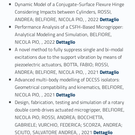
Dynamic Model of a Conjugate-Surface Flexure Hinge
Considering Impacts between Cylinders, ROSSI,
Link identifier #identifier_person_60650-10
ANDREA; BELFIORE, NICOLA PIO, , 2022
Dettaglio
Performance Analysis of a CSFH-Based Microgripper:
Analytical Modeling and Simulation, BELFIORE,
Link identifier #identifier_person_23655-11
NICOLA PIO, , 2022
Dettaglio
A novel method to fully suppress single and bi-modal
excitations due to the support vibration by means of
piezoelectric actuators, BOTTA, FABIO; ROSSI,
Link identifier #identifier_person_160496-12
ANDREA; BELFIORE, NICOLA PIO, , 2021
Dettaglio
Advanced multi-body modelling of DCCSS isolators:
Geometrical compatibility and kinematics, BELFIORE,
Link identifier #identifier_person_100350-13
NICOLA PIO, , 2021
Dettaglio
Design, fabrication, testing and simulation of a rotary
double comb drives actuated microgripper, BELFIORE,
NICOLA PIO; ROSSI, ANDREA; BOCCHETTA,
GABRIELE; VURCHIO, FEDERICA; SCORZA, ANDREA;
Link identifier #identifier_person_66125-14
SCIUTO, SALVATORE ANDREA, , 2021
Dettaglio