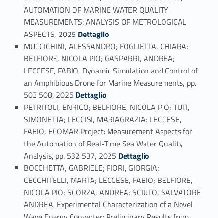
AUTOMATION OF MARINE WATER QUALITY
MEASUREMENTS: ANALYSIS OF METROLOGICAL
Link identifier #identifier_person_109900-51
ASPECTS, 2025
Dettaglio
MUCCICHINI, ALESSANDRO; FOGLIETTA, CHIARA;
BELFIORE, NICOLA PIO; GASPARRI, ANDREA;
LECCESE, FABIO, Dynamic Simulation and Control of
an Amphibious Drone for Marine Measurements, pp.
Link identifier #identifier_person_175702-52
503 508, 2025
Dettaglio
PETRITOLI, ENRICO; BELFIORE, NICOLA PIO; TUTI,
SIMONETTA; LECCISI, MARIAGRAZIA; LECCESE,
FABIO, ECOMAR Project: Measurement Aspects for
the Automation of Real-Time Sea Water Quality
Link identifier #identifier_person_54068-53
Analysis, pp. 532 537, 2025
Dettaglio
BOCCHETTA, GABRIELE; FIORI, GIORGIA;
CECCHITELLI, MARTA; LECCESE, FABIO; BELFIORE,
NICOLA PIO; SCORZA, ANDREA; SCIUTO, SALVATORE
ANDREA, Experimental Characterization of a Novel
Wave Energy Converter: Preliminary Results from