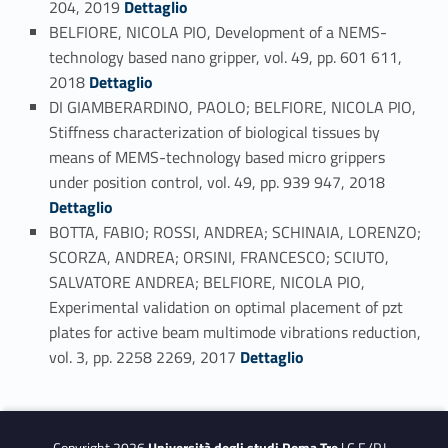
204, 2019
Dettaglio
BELFIORE, NICOLA PIO, Development of a NEMS-
technology based nano gripper, vol. 49, pp. 601 611,
Link identifier #identifier_person_115902-75
2018
Dettaglio
DI GIAMBERARDINO, PAOLO; BELFIORE, NICOLA PIO,
Stiffness characterization of biological tissues by
means of MEMS-technology based micro grippers
Link identifier #identifier_person_192158-76
under position control, vol. 49, pp. 939 947, 2018
Dettaglio
BOTTA, FABIO; ROSSI, ANDREA; SCHINAIA, LORENZO;
SCORZA, ANDREA; ORSINI, FRANCESCO; SCIUTO,
SALVATORE ANDREA; BELFIORE, NICOLA PIO,
Experimental validation on optimal placement of pzt
plates for active beam multimode vibrations reduction,
Link identifier #identifier_person_164847-77
vol. 3, pp. 2258 2269, 2017
Dettaglio