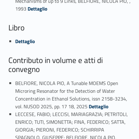
Mechanisms of up to 9 Links, BELFIORE, NICOLA PIO, ,
Link identifier #identifier_person_122897-48
1993
Dettaglio
Libro
Link identifier #identifier_person_17660-49
Dettaglio
Contributo in volume e atti di
convegno
BELFIORE, NICOLA PIO, A Tunable MOEMS Open
Microring Resonator for the Detection of Water
Concentration in Ethanol Solutions, issn 2158-3234,
Link identifier #identifier_person_34754-50
vol. NUSOD 2025, pp. 17 18, 2025
Dettaglio
LECCESE, FABIO; LECCISI, MARIAGRAZIA; PETRITOLI,
ENRICO; TUTI, SIMONETTA; FINA, FEDERICO; SATTA,
GIORGIA; PIERONI, FEDERICO; SCHIRRIPA
SPAGNOLO, GIUSEPPE; BELFIORE, NICOLA PIO,