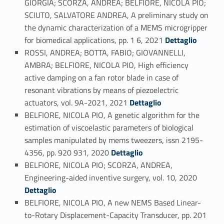
GIORGIA; SCORZA, ANDREA; BELFIORE, NICOLA PIO;
SCIUTO, SALVATORE ANDREA, A preliminary study on
the dynamic characterization of a MEMS microgripper
Link identifier #identifier_person_183543-70
for biomedical applications, pp. 1 6, 2021
Dettaglio
ROSSI, ANDREA; BOTTA, FABIO; GIOVANNELLI,
AMBRA; BELFIORE, NICOLA PIO, High efficiency
active damping on a fan rotor blade in case of
resonant vibrations by means of piezoelectric
Link identifier #identifier_person_131272-71
actuators, vol. 9A-2021, 2021
Dettaglio
BELFIORE, NICOLA PIO, A genetic algorithm for the
estimation of viscoelastic parameters of biological
samples manipulated by mems tweezers, issn 2195-
Link identifier #identifier_person_438-72
4356, pp. 920 931, 2020
Dettaglio
BELFIORE, NICOLA PIO; SCORZA, ANDREA,
Link identifier #identifier_person_75750-73
Engineering-aided inventive surgery, vol. 10, 2020
Dettaglio
BELFIORE, NICOLA PIO, A new NEMS Based Linear-
to-Rotary Displacement-Capacity Transducer, pp. 201
Link identifier #identifier_person_147368-74