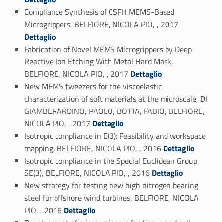
Compliance Synthesis of CSFH MEMS-Based
Link identifier #identifier_person_170322-36
Microgrippers, BELFIORE, NICOLA PIO, , 2017
Dettaglio
Fabrication of Novel MEMS Microgrippers by Deep
Reactive Ion Etching With Metal Hard Mask,
Link identifier #identifier_person_42845-37
BELFIORE, NICOLA PIO, , 2017
Dettaglio
New MEMS tweezers for the viscoelastic
characterization of soft materials at the microscale, DI
GIAMBERARDINO, PAOLO; BOTTA, FABIO; BELFIORE,
Link identifier #identifier_person_67487-38
NICOLA PIO, , 2017
Dettaglio
Isotropic compliance in E(3): Feasibility and workspace
Link identifier #identifier_person_156574-39
mapping, BELFIORE, NICOLA PIO, , 2016
Dettaglio
Isotropic compliance in the Special Euclidean Group
Link identifier #identifier_person_62356-40
SE(3), BELFIORE, NICOLA PIO, , 2016
Dettaglio
New strategy for testing new high nitrogen bearing
steel for offshore wind turbines, BELFIORE, NICOLA
Link identifier #identifier_person_170813-41
PIO, , 2016
Dettaglio