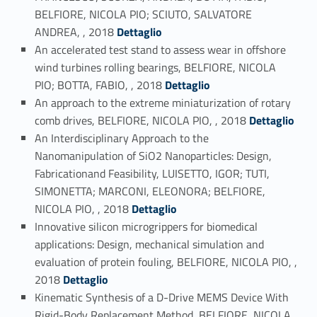
BELFIORE, NICOLA PIO; SCIUTO, SALVATORE
Link identifier #identifier_person_68927-24
ANDREA, , 2018
Dettaglio
An accelerated test stand to assess wear in offshore
wind turbines rolling bearings, BELFIORE, NICOLA
Link identifier #identifier_person_127725-25
PIO; BOTTA, FABIO, , 2018
Dettaglio
An approach to the extreme miniaturization of rotary
Link identifier #identifier_person_20972-26
comb drives, BELFIORE, NICOLA PIO, , 2018
Dettaglio
An Interdisciplinary Approach to the
Nanomanipulation of SiO2 Nanoparticles: Design,
Fabricationand Feasibility, LUISETTO, IGOR; TUTI,
SIMONETTA; MARCONI, ELEONORA; BELFIORE,
Link identifier #identifier_person_59351-27
NICOLA PIO, , 2018
Dettaglio
Innovative silicon microgrippers for biomedical
applications: Design, mechanical simulation and
evaluation of protein fouling, BELFIORE, NICOLA PIO, ,
Link identifier #identifier_person_1524-28
2018
Dettaglio
Kinematic Synthesis of a D-Drive MEMS Device With
Rigid-Body Replacement Method, BELFIORE, NICOLA