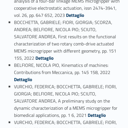
analysis of a four-bar linkage MEMS microgripper with
cooperative electrostatic actuation, issn 2474-3941,
Link identifier #identifier_person_167505-66
vol. 26, pp. 647 652, 2023
Dettaglio
BOCCHETTA, GABRIELE; FIORI, GIORGIA; SCORZA,
ANDREA; BELFIORE, NICOLA PIO; SCIUTO,
SALVATORE ANDREA, First results on the functional
characterization of two rotary comb-drive actuated
MEMS microgripper with different geometry, pp. 151
Link identifier #identifier_person_56398-67
155, 2022
Dettaglio
BELFIORE, NICOLA PIO, Kinematics of machines:
Link identifier #identifier_person_85134-68
Contributions from Meccanica, pp. 145 158, 2022
Dettaglio
VURCHIO, FEDERICA; BOCCHETTA, GABRIELE; FIORI,
GIORGIA; BELFIORE, NICOLA PIO; SCIUTO,
SALVATORE ANDREA, A preliminary study on the
dynamic characterization of a MEMS microgripper for
Link identifier #identifier_person_188705-69
biomedical applications, pp. 1 6, 2021
Dettaglio
VURCHIO, FEDERICA; BOCCHETTA, GABRIELE; FIORI,