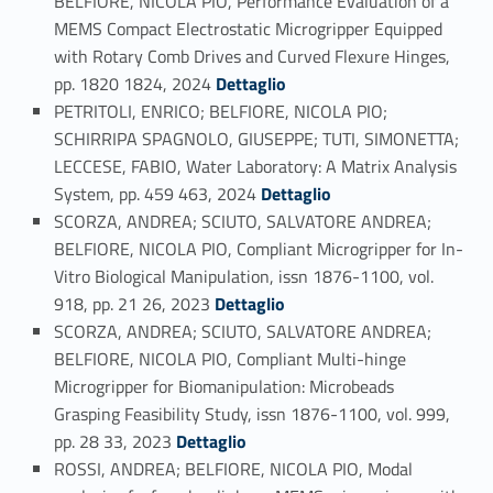
BELFIORE, NICOLA PIO, Performance Evaluation of a
MEMS Compact Electrostatic Microgripper Equipped
with Rotary Comb Drives and Curved Flexure Hinges,
Link identifier #identifier_person_88484-62
pp. 1820 1824, 2024
Dettaglio
PETRITOLI, ENRICO; BELFIORE, NICOLA PIO;
SCHIRRIPA SPAGNOLO, GIUSEPPE; TUTI, SIMONETTA;
LECCESE, FABIO, Water Laboratory: A Matrix Analysis
Link identifier #identifier_person_103619-63
System, pp. 459 463, 2024
Dettaglio
SCORZA, ANDREA; SCIUTO, SALVATORE ANDREA;
BELFIORE, NICOLA PIO, Compliant Microgripper for In-
Vitro Biological Manipulation, issn 1876-1100, vol.
Link identifier #identifier_person_20232-64
918, pp. 21 26, 2023
Dettaglio
SCORZA, ANDREA; SCIUTO, SALVATORE ANDREA;
BELFIORE, NICOLA PIO, Compliant Multi-hinge
Microgripper for Biomanipulation: Microbeads
Grasping Feasibility Study, issn 1876-1100, vol. 999,
Link identifier #identifier_person_50986-65
pp. 28 33, 2023
Dettaglio
ROSSI, ANDREA; BELFIORE, NICOLA PIO, Modal