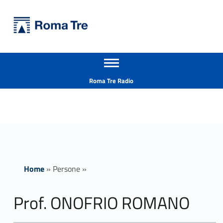
Primary Menu
Università Roma Tre
Prof. ONOFRIO ROMANO - Università Roma Tre
Apri il menu secondario
L’Università degli Studi Roma Tre è un’università giovane e per giovani, è nata nel 1992 ed è rapidamente cresciuta sia in termini di studenti che di corsi di studio offerti. Sono attivi 13 dipartimenti che offrono corsi di Laurea, Laurea magistrale, Master, Corsi di perfezionamento, Dottorati di ricerca e Scuole di specializzazione
Header info sidebar
Roma Tre Radio
Home
»
Persone
»
Prof. ONOFRIO ROMANO