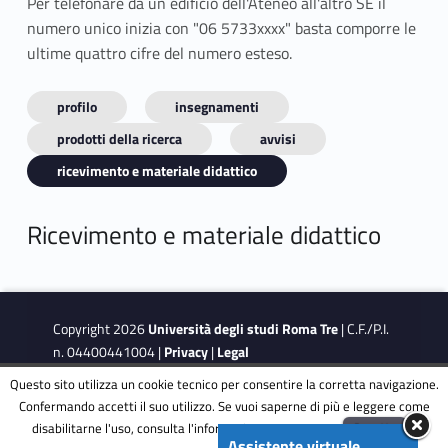
Per telefonare da un edificio dell'Ateneo all'altro SE il
numero unico inizia con "06 5733xxxx" basta comporre le
ultime quattro cifre del numero esteso.
profilo
insegnamenti
prodotti della ricerca
avvisi
ricevimento e materiale didattico
Ricevimento e materiale didattico
Copyright 2026
Università degli studi Roma Tre
| C.F./P.I.
n. 04400441004 |
Privacy
|
Legal
Notes
|
Accessibility
|
Accessibility Target
Questo sito utilizza un cookie tecnico per consentire la corretta navigazione.
Confermando accetti il suo utilizzo. Se vuoi saperne di più e leggere come
disabilitarne l'uso, consulta l'informativa estesa.
ENG
Accetta
This site is protected by reCAPTCHA and the Google
Privacy
Assistente virtuale
Menu