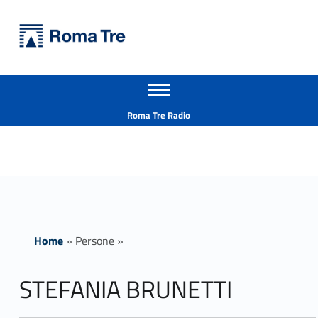
Primary Menu
Università Roma Tre
STEFANIA BRUNETTI - Università Roma Tre
Apri il menu secondario
L’Università degli Studi Roma Tre è un’università giovane e per giovani, è nata nel 1992 ed è rapidamente cresciuta sia in termini di studenti che di corsi di studio offerti. Sono attivi 13 dipartimenti che offrono corsi di Laurea, Laurea magistrale, Master, Corsi di perfezionamento, Dottorati di ricerca e Scuole di specializzazione
Header info sidebar
Roma Tre Radio
Home
»
Persone
»
STEFANIA BRUNETTI