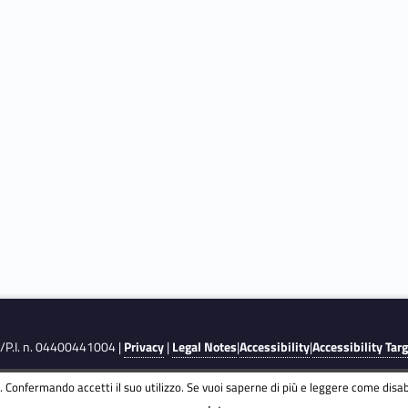
F./P.I. n. 04400441004 |
Privacy
|
Legal Notes
|
Accessibility
|
Accessibility Tar
 Confermando accetti il suo utilizzo. Se vuoi saperne di più e leggere come disabi