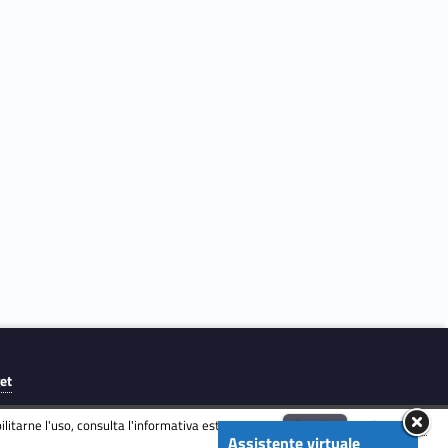
get
litarne l'uso, consulta l'informativa estesa.
ENG
Accetta
Informativa
Assistente virtuale