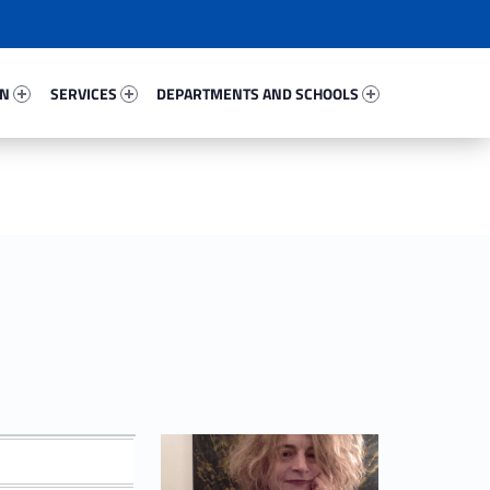
65657-67
Services 16242-81
Departments And Schools 40431-96
ON
SERVICES
DEPARTMENTS AND SCHOOLS