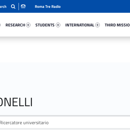
Roma Tre Radio
4-15
Research 45903-24
Students 50716-33
International 70126-50
Third Mission 
RESEARCH
STUDENTS
INTERNATIONAL
THIRD MISSI
ONELLI
Ricercatore universitario