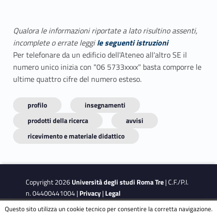
Qualora le informazioni riportate a lato risultino assenti,
incomplete o errate leggi
le seguenti istruzioni
Per telefonare da un edificio dell'Ateneo all'altro SE il
numero unico inizia con "06 5733xxxx" basta comporre le
ultime quattro cifre del numero esteso.
profilo
insegnamenti
prodotti della ricerca
avvisi
ricevimento e materiale didattico
Copyright 2026
Università degli studi Roma Tre
| C.F./P.I.
n. 04400441004 |
Privacy
|
Legal
Notes
|
Accessibility
|
Accessibility Target
Questo sito utilizza un cookie tecnico per consentire la corretta navigazione.