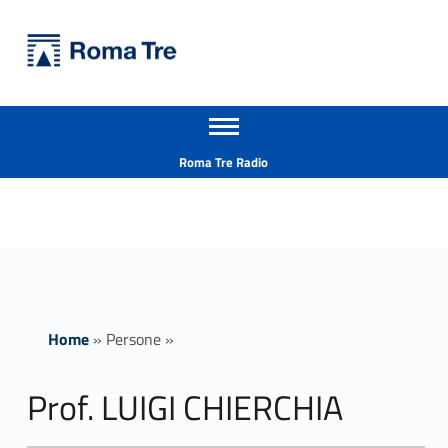
Primary Menu
Università Roma Tre
Prof. LUIGI CHIERCHIA - Università Roma Tre
Apri il menu secondario
L’Università degli Studi Roma Tre è un’università giovane e per giovani, è nata nel 1992 ed è rapidamente cresciuta sia in termini di studenti che di corsi di studio offerti. Sono attivi 13 dipartimenti che offrono corsi di Laurea, Laurea magistrale, Master, Corsi di perfezionamento, Dottorati di ricerca e Scuole di specializzazione
Header info sidebar
Roma Tre Radio
Home
»
Persone
»
Prof. LUIGI CHIERCHIA