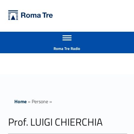
Primary Menu
Università Roma Tre
Prof. LUIGI CHIERCHIA - Università Roma Tre
Apri il menu secondario
L’Università degli Studi Roma Tre è un’università giovane e per giovani, è nata nel 1992 ed è rapidamente cresciuta sia in termini di studenti che di corsi di studio offerti. Sono attivi 13 dipartimenti che offrono corsi di Laurea, Laurea magistrale, Master, Corsi di perfezionamento, Dottorati di ricerca e Scuole di specializzazione
Header info sidebar
Roma Tre Radio
Home
»
Persone
»
Prof. LUIGI CHIERCHIA