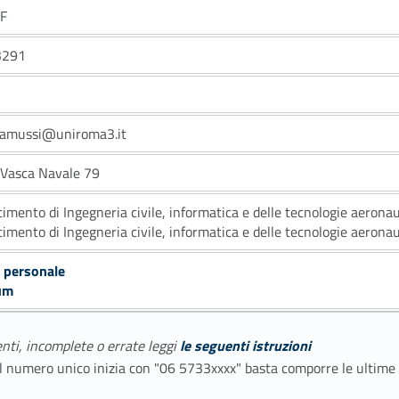
/F
3291
camussi@uniroma3.it
a Vasca Navale 79
timento di Ingegneria civile, informatica e delle tecnologie aerona
timento di Ingegneria civile, informatica e delle tecnologie aerona
 personale
um
enti, incomplete o errate leggi
le seguenti istruzioni
E il numero unico inizia con "06 5733xxxx" basta comporre le ultime