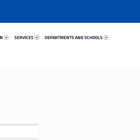
44236-67
Services 82895-81
Departments And Schools 88022-96
ON
SERVICES
DEPARTMENTS AND SCHOOLS