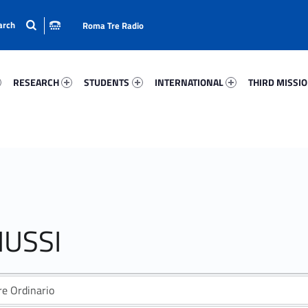
Roma Tre Radio
44-15
Research 97444-24
Students 61298-33
International 70169-50
Third Mission 
RESEARCH
STUDENTS
INTERNATIONAL
THIRD MISSI
MUSSI
re Ordinario