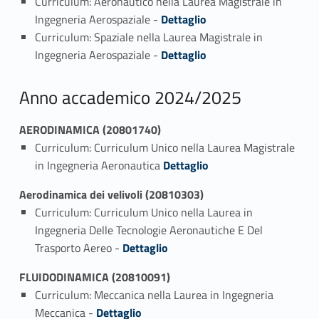
Curriculum: Aeronautico nella Laurea Magistrale in
Link identifier #identifier_person_75217-1
Ingegneria Aerospaziale -
Dettaglio
Curriculum: Spaziale nella Laurea Magistrale in
Link identifier #identifier_person_131560-2
Ingegneria Aerospaziale -
Dettaglio
Anno accademico 2024/2025
AERODINAMICA (20801740)
Curriculum: Curriculum Unico nella Laurea Magistrale
Link identifier #identifier_person_59783-1
in Ingegneria Aeronautica
Dettaglio
Aerodinamica dei velivoli (20810303)
Curriculum: Curriculum Unico nella Laurea in
Ingegneria Delle Tecnologie Aeronautiche E Del
Link identifier #identifier_person_28615-1
Trasporto Aereo -
Dettaglio
FLUIDODINAMICA (20810091)
Curriculum: Meccanica nella Laurea in Ingegneria
Link identifier #identifier_person_154889-1
Meccanica -
Dettaglio