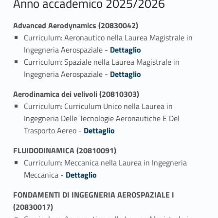
Anno accademico 2025/2026
Advanced Aerodynamics (20830042)
Curriculum: Aeronautico nella Laurea Magistrale in
Link identifier #identifier_person_78869-1
Ingegneria Aerospaziale -
Dettaglio
Curriculum: Spaziale nella Laurea Magistrale in
Link identifier #identifier_person_58879-2
Ingegneria Aerospaziale -
Dettaglio
Aerodinamica dei velivoli (20810303)
Curriculum: Curriculum Unico nella Laurea in
Ingegneria Delle Tecnologie Aeronautiche E Del
Link identifier #identifier_person_40179-1
Trasporto Aereo -
Dettaglio
FLUIDODINAMICA (20810091)
Curriculum: Meccanica nella Laurea in Ingegneria
Link identifier #identifier_person_41158-1
Meccanica -
Dettaglio
FONDAMENTI DI INGEGNERIA AEROSPAZIALE I
(20830017)