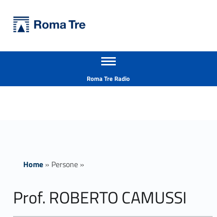
Primary Menu
Università Roma Tre
Prof. ROBERTO CAMUSSI insegnamenti - Università Roma Tre
Apri il menu secondario
L’Università degli Studi Roma Tre è un’università giovane e per giovani, è nata nel 1992 ed è rapidamente cresciuta sia in termini di studenti che di corsi di studio offerti. Sono attivi 13 dipartimenti che offrono corsi di Laurea, Laurea magistrale, Master, Corsi di perfezionamento, Dottorati di ricerca e Scuole di specializzazione
Header info sidebar
Roma Tre Radio
Home
»
Persone
»
Prof. ROBERTO CAMUSSI