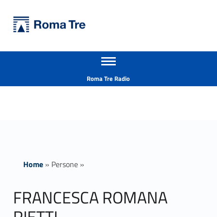
Primary Menu
Università Roma Tre
FRANCESCA ROMANA RIETTI - Università Roma Tre
Apri il menu secondario
L’Università degli Studi Roma Tre è un’università giovane e per giovani, è nata nel 1992 ed è rapidamente cresciuta sia in termini di studenti che di corsi di studio offerti. Sono attivi 13 dipartimenti che offrono corsi di Laurea, Laurea magistrale, Master, Corsi di perfezionamento, Dottorati di ricerca e Scuole di specializzazione
Header info sidebar
Roma Tre Radio
Home
»
Persone
»
FRANCESCA ROMANA
RIETTI