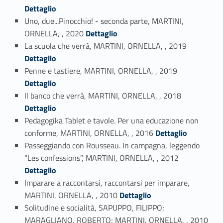
Dettaglio
Uno, due...Pinocchio! - seconda parte, MARTINI,
Link identifier #identifier_person_21017-3
ORNELLA, , 2020
Dettaglio
Link identifier #identifier_person_152503-4
La scuola che verrà, MARTINI, ORNELLA, , 2019
Dettaglio
Link identifier #identifier_person_173579-5
Penne e tastiere, MARTINI, ORNELLA, , 2019
Dettaglio
Link identifier #identifier_person_180372-6
Il banco che verrà, MARTINI, ORNELLA, , 2018
Dettaglio
Pedagogika Tablet e tavole. Per una educazione non
Link identifier #identifier_person_153007-7
conforme, MARTINI, ORNELLA, , 2016
Dettaglio
Passeggiando con Rousseau. In campagna, leggendo
Link identifier #identifier_person_78212-8
“Les confessions”, MARTINI, ORNELLA, , 2012
Dettaglio
Imparare a raccontarsi, raccontarsi per imparare,
Link identifier #identifier_person_91900-9
MARTINI, ORNELLA, , 2010
Dettaglio
Solitudine e socialità, SAPUPPO, FILIPPO;
Link identifier #identifier_person_123584-10
MARAGLIANO, ROBERTO; MARTINI, ORNELLA, , 2010