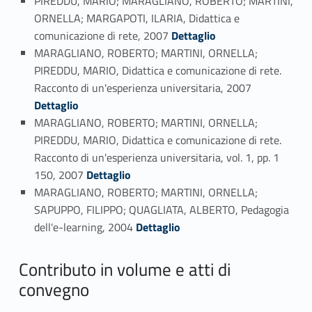
PIREDDU, MARIO; MARAGLIANO, ROBERTO; MARTINI,
ORNELLA; MARGAPOTI, ILARIA, Didattica e
Link identifier #identifier_person_122330-18
comunicazione di rete, 2007
Dettaglio
MARAGLIANO, ROBERTO; MARTINI, ORNELLA;
PIREDDU, MARIO, Didattica e comunicazione di rete.
Link identifier #identifier_person_95546-19
Racconto di un'esperienza universitaria, 2007
Dettaglio
MARAGLIANO, ROBERTO; MARTINI, ORNELLA;
PIREDDU, MARIO, Didattica e comunicazione di rete.
Racconto di un'esperienza universitaria, vol. 1, pp. 1
Link identifier #identifier_person_52763-20
150, 2007
Dettaglio
MARAGLIANO, ROBERTO; MARTINI, ORNELLA;
SAPUPPO, FILIPPO; QUAGLIATA, ALBERTO, Pedagogia
Link identifier #identifier_person_42123-21
dell'e-learning, 2004
Dettaglio
Contributo in volume e atti di
convegno