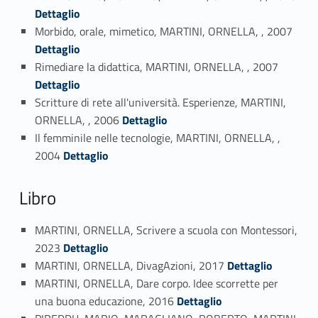
Dettaglio
Link identifier #identifier_person_137106-11
Morbido, orale, mimetico, MARTINI, ORNELLA, , 2007
Dettaglio
Link identifier #identifier_person_7400-12
Rimediare la didattica, MARTINI, ORNELLA, , 2007
Dettaglio
Scritture di rete all'università. Esperienze, MARTINI,
Link identifier #identifier_person_70418-13
ORNELLA, , 2006
Dettaglio
Il femminile nelle tecnologie, MARTINI, ORNELLA, ,
Link identifier #identifier_person_28382-14
2004
Dettaglio
Libro
MARTINI, ORNELLA, Scrivere a scuola con Montessori,
Link identifier #identifier_person_59428-15
2023
Dettaglio
Link identifier #identifier_person_32763-16
MARTINI, ORNELLA, DivagAzioni, 2017
Dettaglio
MARTINI, ORNELLA, Dare corpo. Idee scorrette per
Link identifier #identifier_person_19626-17
una buona educazione, 2016
Dettaglio