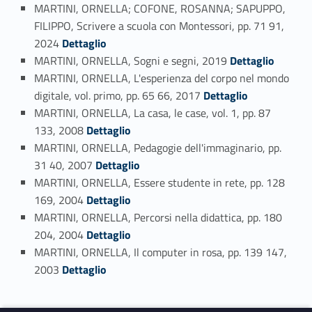
MARTINI, ORNELLA; COFONE, ROSANNA; SAPUPPO,
FILIPPO, Scrivere a scuola con Montessori, pp. 71 91,
Link identifier #identifier_person_46651-22
2024
Dettaglio
Link identifier #identifier_person_7516-23
MARTINI, ORNELLA, Sogni e segni, 2019
Dettaglio
MARTINI, ORNELLA, L'esperienza del corpo nel mondo
Link identifier #identifier_person_58912-24
digitale, vol. primo, pp. 65 66, 2017
Dettaglio
MARTINI, ORNELLA, La casa, le case, vol. 1, pp. 87
Link identifier #identifier_person_55635-25
133, 2008
Dettaglio
MARTINI, ORNELLA, Pedagogie dell'immaginario, pp.
Link identifier #identifier_person_116432-26
31 40, 2007
Dettaglio
MARTINI, ORNELLA, Essere studente in rete, pp. 128
Link identifier #identifier_person_94374-27
169, 2004
Dettaglio
MARTINI, ORNELLA, Percorsi nella didattica, pp. 180
Link identifier #identifier_person_57064-28
204, 2004
Dettaglio
MARTINI, ORNELLA, Il computer in rosa, pp. 139 147,
Link identifier #identifier_person_96952-29
2003
Dettaglio