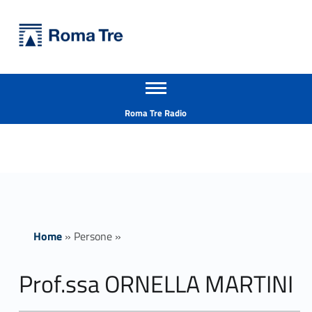
Primary Menu
Università Roma Tre
Prof.ssa ORNELLA MARTINI ricerca - Università Roma Tre
Apri il menu secondario
L’Università degli Studi Roma Tre è un’università giovane e per giovani, è nata nel 1992 ed è rapidamente cresciuta sia in termini di studenti che di corsi di studio offerti. Sono attivi 13 dipartimenti che offrono corsi di Laurea, Laurea magistrale, Master, Corsi di perfezionamento, Dottorati di ricerca e Scuole di specializzazione
Header info sidebar
Roma Tre Radio
Home
»
Persone
»
Prof.ssa ORNELLA MARTINI