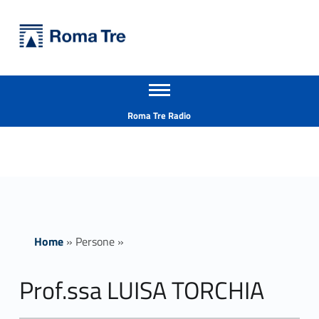
Primary Menu
Università Roma Tre
Prof.ssa LUISA TORCHIA - Università Roma Tre
Apri il menu secondario
L’Università degli Studi Roma Tre è un’università giovane e per giovani, è nata nel 1992 ed è rapidamente cresciuta sia in termini di studenti che di corsi di studio offerti. Sono attivi 13 dipartimenti che offrono corsi di Laurea, Laurea magistrale, Master, Corsi di perfezionamento, Dottorati di ricerca e Scuole di specializzazione
Header info sidebar
Roma Tre Radio
Home
»
Persone
»
Prof.ssa LUISA TORCHIA