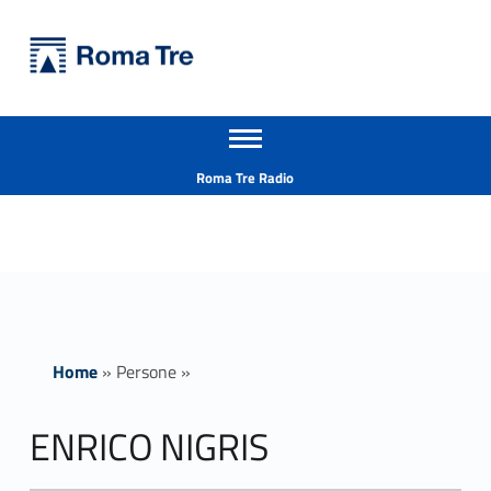
Primary Menu
Università Roma Tre
ENRICO NIGRIS insegnamenti - Università Roma Tre
Apri il menu secondario
L’Università degli Studi Roma Tre è un’università giovane e per giovani, è nata nel 1992 ed è rapidamente cresciuta sia in termini di studenti che di corsi di studio offerti. Sono attivi 13 dipartimenti che offrono corsi di Laurea, Laurea magistrale, Master, Corsi di perfezionamento, Dottorati di ricerca e Scuole di specializzazione
Header info sidebar
Roma Tre Radio
Home
»
Persone
»
ENRICO NIGRIS