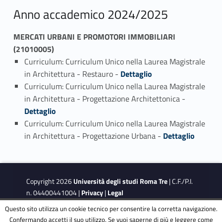
Anno accademico 2024/2025
MERCATI URBANI E PROMOTORI IMMOBILIARI
(21010005)
Curriculum: Curriculum Unico nella Laurea Magistrale
Link identifier #identifier_person_169723-1
in Architettura - Restauro -
Dettaglio
Curriculum: Curriculum Unico nella Laurea Magistrale
Link identifier #identifier_person_184326-2
in Architettura - Progettazione Architettonica -
Dettaglio
Curriculum: Curriculum Unico nella Laurea Magistrale
Link identifier #identifier_person_141782-3
in Architettura - Progettazione Urbana -
Dettaglio
Copyright 2026
Università degli studi Roma Tre
| C.F./P.I.
n. 04400441004 |
Privacy
|
Legal
Notes
|
Accessibility
|
Accessibility Target
Questo sito utilizza un cookie tecnico per consentire la corretta navigazione.
Confermando accetti il suo utilizzo. Se vuoi saperne di più e leggere come