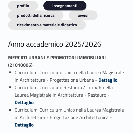
profilo
insegnamenti
prodotti della ricerca
avvisi
ricevimento e materiale didattico
Anno accademico 2025/2026
MERCATI URBANI E PROMOTORI IMMOBILIARI
(21010005)
Curriculum: Curriculum Unico nella Laurea Magistrale
Link identifier #identifier_person_183006-1
in Architettura - Progettazione Urbana -
Dettaglio
Curriculum: Curriculum Restauro / Lm-4 R nella
Link identifier #identifier_person_31745-2
Laurea Magistrale in Architettura - Restauro -
Dettaglio
Curriculum: Curriculum Unico nella Laurea Magistrale
Link identifier #identifier_person_107021-3
in Architettura - Progettazione Architettonica -
Dettaglio