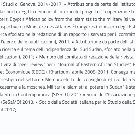
li Studi di Genova, 2014-2017; • Attribuzione da parte dell'Istituto
elazioni tra Egitto e Sudan all'interno del progetto "Cooperazione 
ters: Egypt’s African policy from the Islamists to the military (si v
ospective du Ministère des Affaires Étrangères (ministero degli Est
erca sfociato nella redazione di un rapporto riservato per il commit
’elenco delle pubblicazioni), 2011; • Attribuzione da parte dell'Istit
una ricerca sul tema dell'indipendenza del Sud Sudan, sfociato nell
licazioni), 2011; • Membro del comitato di redazione della rivista "A
tività di "peer review" per il "Journal of Eastern African Studies",
 et Économique (CEDEJ), Khartoum, aprile 2008-2011; Conseguiment
 prestigio nel settore • Membro eletto del consiglio direttivo della
rma e la moschea. Militari e islamisti al potere in Sudan" è stata
lla Storia Contemporanea (SISSCO) 2017 • Socio dell'Associazione per
te (SeSaMO) 2013; • Socio della Società Italiana per lo Studio dell
dal 2017;