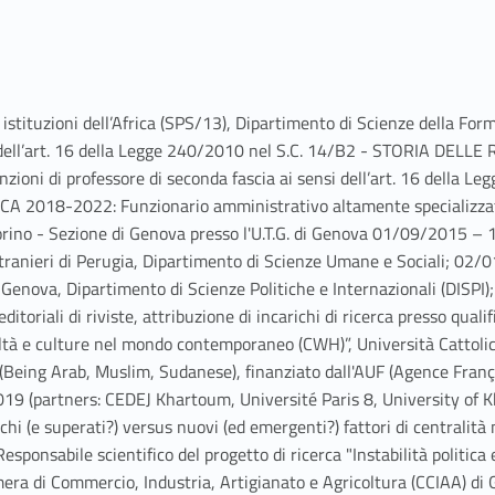
stituzioni dell’Africa (SPS/13), Dipartimento di Scienze della For
ensi dell’art. 16 della Legge 240/2010 nel S.C. 14/B2 - STORIA D
ioni di professore di seconda fascia ai sensi dell’art. 16 della 
018-2022: Funzionario amministrativo altamente specializzato p
orino - Sezione di Genova presso l'U.T.G. di Genova 01/09/2015 – 1
anieri di Perugia, Dipartimento di Scienze Umane e Sociali; 02/0
i Genova, Dipartimento di Scienze Politiche e Internazionali (DISPI); 
ditoriali di riviste, attribuzione di incarichi di ricerca presso qua
viltà e culture nel mondo contemporaneo (CWH)”, Università Cattoli
' (Being Arab, Muslim, Sudanese), finanziato dall'AUF (Agence Franç
019 (partners: CEDEJ Khartoum, Université Paris 8, University of
i (e superati?) versus nuovi (ed emergenti?) fattori di centralità 
sponsabile scientifico del progetto di ricerca "Instabilità politica
amera di Commercio, Industria, Artigianato e Agricoltura (CCIAA) di 