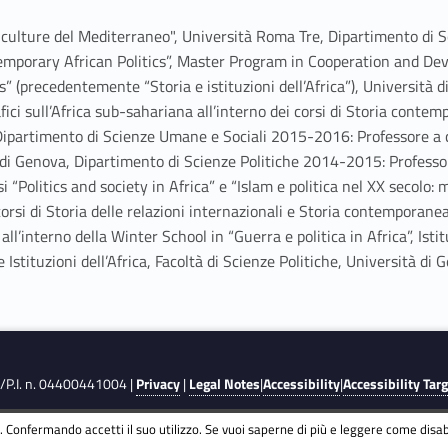
e culture del Mediterraneo", Università Roma Tre, Dipartimento di 
temporary African Politics”, Master Program in Cooperation and D
s” (precedentemente “Storia e istituzioni dell’Africa”), Università 
i sull’Africa sub-sahariana all’interno dei corsi di Storia contemp
 Dipartimento di Scienze Umane e Sociali 2015-2016: Professore a co
à di Genova, Dipartimento di Scienze Politiche 2014-2015: Professor
olitics and society in Africa” e “Islam e politica nel XX secolo: 
 corsi di Storia delle relazioni internazionali e Storia contemporan
interno della Winter School in “Guerra e politica in Africa”, Istitut
stituzioni dell’Africa, Facoltà di Scienze Politiche, Università di 
F./P.I. n. 04400441004 |
Privacy
|
Legal Notes
|
Accessibility
|
Accessibility Tar
 Confermando accetti il suo utilizzo. Se vuoi saperne di più e leggere come disabi