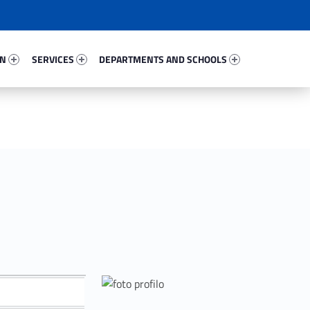
49850-67
Services 83155-81
Departments And Schools 383-96
ON
SERVICES
DEPARTMENTS AND SCHOOLS