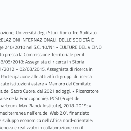
mazione, Università degli Studi Roma Tre Abilitato
ELLE RELAZIONI INTERNAZIONALI, DELLE SOCIETÀ E
Legge 240/2010 nel S.C. 10/N1 - CULTURE DEL VICINO
resso la Commissione Territoriale per il
8/05/2018: Assegnista di ricerca in Storia
1/2012 – 02/03/2015: Assegnista di ricerca in
Partecipazione alle attività di gruppi di ricerca
lificate istituzioni estere • Membro del Comitato
ca del Sacro Cuore, dal 2021 ad oggi; • Ricercatore
aise de la Francophonie), PCSI (Projet de
 Khartoum, Max Planck Institute), 2018-2019; •
mediterranea nell’era del Web 2.0", finanziato
 e sviluppo economico nell’Africa nord-orientale:
Genova e realizzato in collaborazione con il