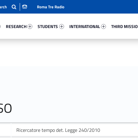
Roma Tre Radio
67-15
Research 52774-24
Students 76544-33
International 4151-50
Third Mission 
RESEARCH
STUDENTS
INTERNATIONAL
THIRD MISSI
SO
Ricercatore tempo det. Legge 240/2010