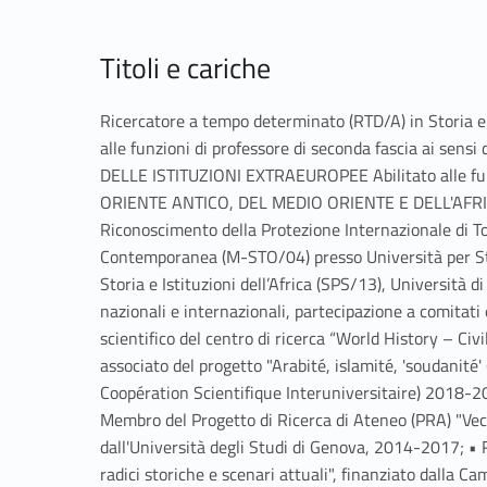
Titoli e cariche
Ricercatore a tempo determinato (RTD/A) in Storia e i
alle funzioni di professore di seconda fascia ai s
DELLE ISTITUZIONI EXTRAEUROPEE Abilitato alle funz
ORIENTE ANTICO, DEL MEDIO ORIENTE E DELL'AFRICA 2
Riconoscimento della Protezione Internazionale di T
Contemporanea (M-STO/04) presso Università per Str
Storia e Istituzioni dell’Africa (SPS/13), Università d
nazionali e internazionali, partecipazione a comitati e
scientifico del centro di ricerca “World History – Ci
associato del progetto "Arabité, islamité, 'soudanité
Coopération Scientifique Interuniversitaire) 2018-2
Membro del Progetto di Ricerca di Ateneo (PRA) "Vecch
dall'Università degli Studi di Genova, 2014-2017; • Re
radici storiche e scenari attuali", finanziato dalla C