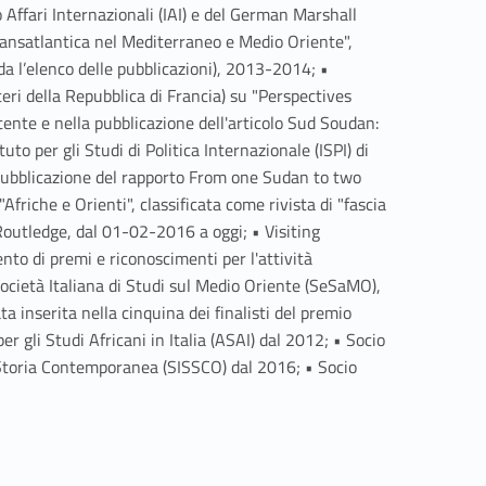
 Affari Internazionali (IAI) e del German Marshall
transatlantica nel Mediterraneo e Medio Oriente",
eda l’elenco delle pubblicazioni), 2013-2014; •
eri della Repubblica di Francia) su "Perspectives
tente e nella pubblicazione dell'articolo Sud Soudan:
uto per gli Studi di Politica Internazionale (ISPI) di
a pubblicazione del rapporto From one Sudan to two
friche e Orienti", classificata come rivista di "fascia
 Routledge, dal 01-02-2016 a oggi; • Visiting
o di premi e riconoscimenti per l'attività
 Società Italiana di Studi sul Medio Oriente (SeSaMO),
 inserita nella cinquina dei finalisti del premio
 gli Studi Africani in Italia (ASAI) dal 2012; • Socio
a Storia Contemporanea (SISSCO) dal 2016; • Socio