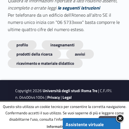
Qualora le informazioni riportate a lato risultino assenti,
incomplete o errate leggi
le seguenti istruzioni
Per telefonare da un edificio dell'Ateneo all'altro SE il
numero unico inizia con "06 5733xxxx" basta comporre le
ultime quattro cifre del numero esteso.
profilo
insegnamenti
prodotti della ricerca
avvisi
ricevimento e materiale didattico
Copyright 2026
Università degli studi Roma Tre
| C.F./P.I.
n. 04400441004 |
Privacy
|
Legal
Notes
|
Accessibility
|
Accessibility Target
Questo sito utilizza un cookie tecnico per consentire la corretta navigazione.
Confermando accetti il suo utilizzo. Se vuoi saperne di più e leggere come
disabilitarne l'uso, consulta l'informativa estesa.
ENG
Accetta
This site is protected by reCAPTCHA and the Google
Privacy
Assistente virtuale
Menu
Informativa completa
Policy
and
Terms of Service
apply.