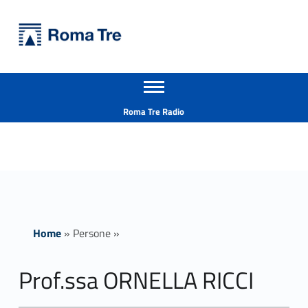
Primary Menu
Università Roma Tre
Prof.ssa ORNELLA RICCI - Università Roma Tre
Apri il menu secondario
L’Università degli Studi Roma Tre è un’università giovane e per giovani, è nata nel 1992 ed è rapidamente cresciuta sia in termini di studenti che di corsi di studio offerti. Sono attivi 13 dipartimenti che offrono corsi di Laurea, Laurea magistrale, Master, Corsi di perfezionamento, Dottorati di ricerca e Scuole di specializzazione
Header info sidebar
Roma Tre Radio
Home
»
Persone
»
Prof.ssa ORNELLA RICCI