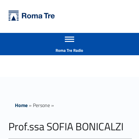
Primary Menu
Università Roma Tre
Prof.ssa SOFIA BONICALZI - Università Roma Tre
Apri il menu secondario
L’Università degli Studi Roma Tre è un’università giovane e per giovani, è nata nel 1992 ed è rapidamente cresciuta sia in termini di studenti che di corsi di studio offerti. Sono attivi 13 dipartimenti che offrono corsi di Laurea, Laurea magistrale, Master, Corsi di perfezionamento, Dottorati di ricerca e Scuole di specializzazione
Header info sidebar
Roma Tre Radio
Home
»
Persone
»
Prof.ssa SOFIA BONICALZI