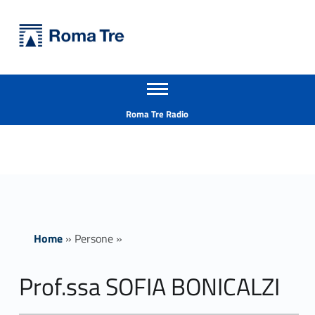
Primary Menu
Università Roma Tre
Prof.ssa SOFIA BONICALZI - Università Roma Tre
Apri il menu secondario
L’Università degli Studi Roma Tre è un’università giovane e per giovani, è nata nel 1992 ed è rapidamente cresciuta sia in termini di studenti che di corsi di studio offerti. Sono attivi 13 dipartimenti che offrono corsi di Laurea, Laurea magistrale, Master, Corsi di perfezionamento, Dottorati di ricerca e Scuole di specializzazione
Header info sidebar
Roma Tre Radio
Home
»
Persone
»
Prof.ssa SOFIA BONICALZI