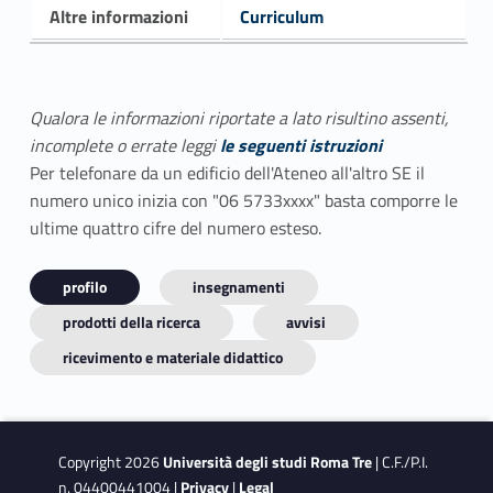
Altre informazioni
Curriculum
Qualora le informazioni riportate a lato risultino assenti,
incomplete o errate leggi
le seguenti istruzioni
Per telefonare da un edificio dell'Ateneo all'altro SE il
numero unico inizia con "06 5733xxxx" basta comporre le
ultime quattro cifre del numero esteso.
profilo
insegnamenti
prodotti della ricerca
avvisi
ricevimento e materiale didattico
Copyright 2026
Università degli studi Roma Tre
| C.F./P.I.
n. 04400441004 |
Privacy
|
Legal