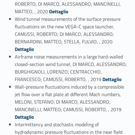
ROBERTO; DI MARCO, ALESSANDRO; MANCINELLI,
Link identifier #identifier_person_173116-11
MATTEO, , 2020
Dettaglio
Wind tunnel measurements of the surface pressure
fluctuations on the new VEGA-C space launcher,
CAMUSSI, ROBERTO; DI MARCO, ALESSANDRO;
Link identifier #identifier_person_109093-12
BERNARDINI, MATTEO; STELLA, FULVIO, , 2020
Dettaglio
Airframe noise measurements in a large hard-walled
closed-section wind tunnel, DI MARCO, ALESSANDRO;
BURGHIGNOLI, LORENZO; CENTRACCHIO,
Link identifier #identifier_person_25275-13
FRANCESCO; CAMUSSI, ROBERTO, , 2019
Dettaglio
Wall-pressure fluctuations induced by a compressible
jet flow over a flat plate at different Mach numbers,
MELONI, STEFANO; DI MARCO, ALESSANDRO;
Link identifier #identifier_person_46866-14
MANCINELLI, MATTEO; CAMUSSI, ROBERTO, , 2019
Dettaglio
Intermittency and stochastic modeling of
hydrodynamic pressure fluctuations in the near field