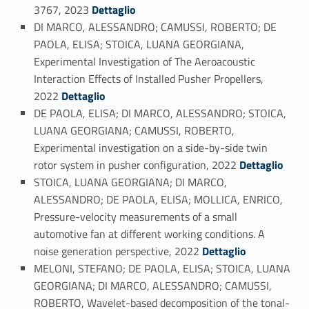
Link identifier #identifier_person_175367-34
3767, 2023
Dettaglio
DI MARCO, ALESSANDRO; CAMUSSI, ROBERTO; DE
PAOLA, ELISA; STOICA, LUANA GEORGIANA,
Experimental Investigation of The Aeroacoustic
Interaction Effects of Installed Pusher Propellers,
Link identifier #identifier_person_48739-35
2022
Dettaglio
DE PAOLA, ELISA; DI MARCO, ALESSANDRO; STOICA,
LUANA GEORGIANA; CAMUSSI, ROBERTO,
Experimental investigation on a side-by-side twin
Link identifier #identifier_person_131097-36
rotor system in pusher configuration, 2022
Dettaglio
STOICA, LUANA GEORGIANA; DI MARCO,
ALESSANDRO; DE PAOLA, ELISA; MOLLICA, ENRICO,
Pressure-velocity measurements of a small
automotive fan at different working conditions. A
Link identifier #identifier_person_57760-37
noise generation perspective, 2022
Dettaglio
MELONI, STEFANO; DE PAOLA, ELISA; STOICA, LUANA
GEORGIANA; DI MARCO, ALESSANDRO; CAMUSSI,
ROBERTO, Wavelet-based decomposition of the tonal-