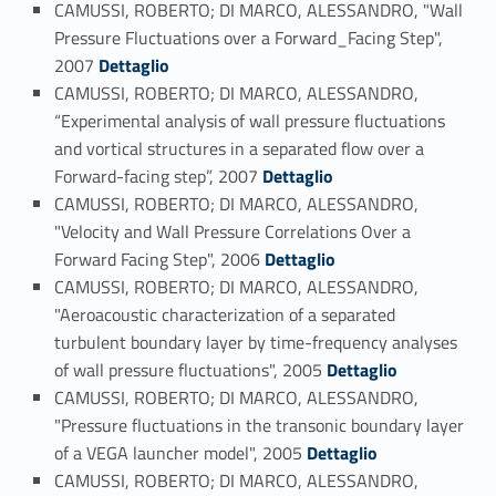
CAMUSSI, ROBERTO; DI MARCO, ALESSANDRO, "Wall
Pressure Fluctuations over a Forward_Facing Step",
Link identifier #identifier_person_57821-82
2007
Dettaglio
CAMUSSI, ROBERTO; DI MARCO, ALESSANDRO,
“Experimental analysis of wall pressure fluctuations
and vortical structures in a separated flow over a
Link identifier #identifier_person_99635-83
Forward-facing step”, 2007
Dettaglio
CAMUSSI, ROBERTO; DI MARCO, ALESSANDRO,
"Velocity and Wall Pressure Correlations Over a
Link identifier #identifier_person_99645-84
Forward Facing Step", 2006
Dettaglio
CAMUSSI, ROBERTO; DI MARCO, ALESSANDRO,
"Aeroacoustic characterization of a separated
turbulent boundary layer by time-frequency analyses
Link identifier #identifier_person_193813-85
of wall pressure fluctuations", 2005
Dettaglio
CAMUSSI, ROBERTO; DI MARCO, ALESSANDRO,
"Pressure fluctuations in the transonic boundary layer
Link identifier #identifier_person_96829-86
of a VEGA launcher model", 2005
Dettaglio
CAMUSSI, ROBERTO; DI MARCO, ALESSANDRO,