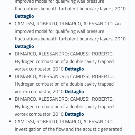
improved model for qualifying wall pressure
Link identifier #identifier_person_67081-64
fluctuations beneath turbulent boundary layers, 2010
Dettaglio
CAMUSSI, ROBERTO; DI MARCO, ALESSANDRO, An
improved model for qualifying wall pressure
Link identifier #identifier_person_45075-65
fluctuations beneath turbulent boundary layers, 2010
Dettaglio
DI MARCO, ALESSANDRO; CAMUSSI, ROBERTO,
Hydrogen combustion of a double cavity trapped
Link identifier #identifier_person_103857-66
vortex combustor, 2010
Dettaglio
DI MARCO, ALESSANDRO; CAMUSSI, ROBERTO,
Hydrogen combustion of a double cavity trapped
Link identifier #identifier_person_110701-67
vortex combustor, 2010
Dettaglio
DI MARCO, ALESSANDRO; CAMUSSI, ROBERTO,
Hydrogen combustion of a double cavity trapped
Link identifier #identifier_person_761-68
vortex combustor, 2010
Dettaglio
CAMUSSI, ROBERTO; DI MARCO, ALESSANDRO,
Investigation of the flow and the acoustic generated
Link identifier #identifier_person_197338-69