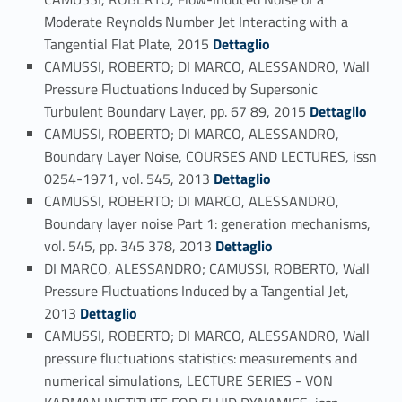
Moderate Reynolds Number Jet Interacting with a
Link identifier #identifier_person_135733-54
Tangential Flat Plate, 2015
Dettaglio
CAMUSSI, ROBERTO; DI MARCO, ALESSANDRO, Wall
Pressure Fluctuations Induced by Supersonic
Link identifier #identifier_person_186852-55
Turbulent Boundary Layer, pp. 67 89, 2015
Dettaglio
CAMUSSI, ROBERTO; DI MARCO, ALESSANDRO,
Boundary Layer Noise, COURSES AND LECTURES, issn
Link identifier #identifier_person_3410-56
0254-1971, vol. 545, 2013
Dettaglio
CAMUSSI, ROBERTO; DI MARCO, ALESSANDRO,
Boundary layer noise Part 1: generation mechanisms,
Link identifier #identifier_person_167832-57
vol. 545, pp. 345 378, 2013
Dettaglio
DI MARCO, ALESSANDRO; CAMUSSI, ROBERTO, Wall
Pressure Fluctuations Induced by a Tangential Jet,
Link identifier #identifier_person_157183-58
2013
Dettaglio
CAMUSSI, ROBERTO; DI MARCO, ALESSANDRO, Wall
pressure fluctuations statistics: measurements and
numerical simulations, LECTURE SERIES - VON