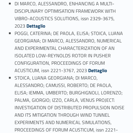
DI MARCO, ALESSANDRO, ENHANCING A MULTI-
DISCIPLINARY OPTIMISATION FRAMEWORK WITH
VIBRO-ACOUSTICS SOLUTIONS, issn 2329-3675,
Link identifier #identifier_person_31003-32
2023
Dettaglio
POGGI, CATERINA; DE PAOLA, ELISA; STOICA, LUANA
GEORGIANA; DI MARCO, ALESSANDRO, NUMERICAL
AND EXPERIMENTAL CHARACTERIZATION OF AN
ISOLATED LOW-REYNOLDS ROTOR IN PUSHER
CONFIGURATION, PROCEEDINGS OF FORUM
Link identifier #identifier_person_168834-33
ACUSTICUM, issn 2221-3767, 2023
Dettaglio
STOICA, LUANA GEORGIANA; DI MARCO,
ALESSANDRO; CAMUSSI, ROBERTO; DE PAOLA,
ELISA; IEMMA, UMBERTO; BURGHIGNOLI, LORENZO;
PALMA, GIORGIO; IZZO, CARLA, VENUS PROJECT:
INVESTIGATION OF DISTRIBUTED PROPULSION NOISE
AND ITS MITIGATION THROUGH WIND TUNNEL
EXPERIMENTS AND NUMERICAL SIMULATIONS,
PROCEEDINGS OF FORUM ACUSTICUM, issn 2221-