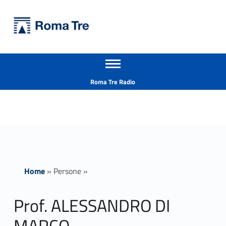
Primary Menu
Università Roma Tre
Prof. ALESSANDRO DI MARCO ricerca - Università Roma Tre
Apri il menu secondario
L’Università degli Studi Roma Tre è un’università giovane e per giovani, è nata nel 1992 ed è rapidamente cresciuta sia in termini di studenti che di corsi di studio offerti. Sono attivi 13 dipartimenti che offrono corsi di Laurea, Laurea magistrale, Master, Corsi di perfezionamento, Dottorati di ricerca e Scuole di specializzazione
Header info sidebar
Roma Tre Radio
Home
»
Persone
»
Prof. ALESSANDRO DI
MARCO