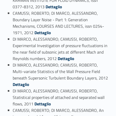
KARMAN INSTITUTE FOR FLUID DYNAMICS, issn
Link identifier #identifier_person_123666-59
0377-8312, 2013
Dettaglio
CAMUSSI, ROBERTO; DI MARCO, ALESSANDRO,
Boundary Layer Noise - Part 1: Generation
Mechanisms, COURSES AND LECTURES, issn 0254-
Link identifier #identifier_person_88637-60
1971, 2012
Dettaglio
DI MARCO, ALESSANDRO; CAMUSSI, ROBERTO,
Experimental Investigation of pressure fluctuations in
the near field of subsonic jets at different Mach and
Link identifier #identifier_person_28726-61
Reynolds numbers, 2012
Dettaglio
DI MARCO, ALESSANDRO; CAMUSSI, ROBERTO,
Multi-variate Statistics of the Wall Pressure Field
Link identifier #identifier_person_80261-62
beneath Supersonic Turbulent Boundary Layers, 2012
Dettaglio
DI MARCO, ALESSANDRO; CAMUSSI, ROBERTO,
Statistical properties of attached and separated wall
Link identifier #identifier_person_197418-63
flows, 2011
Dettaglio
CAMUSSI, ROBERTO; DI MARCO, ALESSANDRO, An