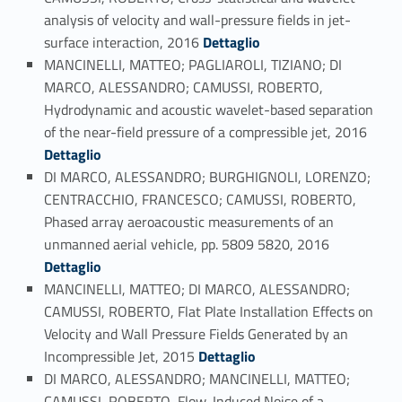
analysis of velocity and wall-pressure fields in jet-
Link identifier #identifier_person_57304-50
surface interaction, 2016
Dettaglio
MANCINELLI, MATTEO; PAGLIAROLI, TIZIANO; DI
MARCO, ALESSANDRO; CAMUSSI, ROBERTO,
Hydrodynamic and acoustic wavelet-based separation
Link identifier #identifier_person_65872-51
of the near-field pressure of a compressible jet, 2016
Dettaglio
DI MARCO, ALESSANDRO; BURGHIGNOLI, LORENZO;
CENTRACCHIO, FRANCESCO; CAMUSSI, ROBERTO,
Phased array aeroacoustic measurements of an
Link identifier #identifier_person_145700-52
unmanned aerial vehicle, pp. 5809 5820, 2016
Dettaglio
MANCINELLI, MATTEO; DI MARCO, ALESSANDRO;
CAMUSSI, ROBERTO, Flat Plate Installation Effects on
Velocity and Wall Pressure Fields Generated by an
Link identifier #identifier_person_178723-53
Incompressible Jet, 2015
Dettaglio
DI MARCO, ALESSANDRO; MANCINELLI, MATTEO;
CAMUSSI, ROBERTO, Flow-Induced Noise of a