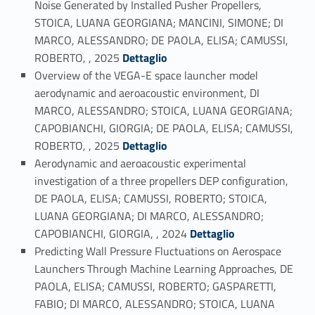
Noise Generated by Installed Pusher Propellers,
STOICA, LUANA GEORGIANA; MANCINI, SIMONE; DI
MARCO, ALESSANDRO; DE PAOLA, ELISA; CAMUSSI,
Link identifier #identifier_person_46941-1
ROBERTO, , 2025
Dettaglio
Overview of the VEGA-E space launcher model
aerodynamic and aeroacoustic environment, DI
MARCO, ALESSANDRO; STOICA, LUANA GEORGIANA;
CAPOBIANCHI, GIORGIA; DE PAOLA, ELISA; CAMUSSI,
Link identifier #identifier_person_34777-2
ROBERTO, , 2025
Dettaglio
Aerodynamic and aeroacoustic experimental
investigation of a three propellers DEP configuration,
DE PAOLA, ELISA; CAMUSSI, ROBERTO; STOICA,
LUANA GEORGIANA; DI MARCO, ALESSANDRO;
Link identifier #identifier_person_4166-3
CAPOBIANCHI, GIORGIA, , 2024
Dettaglio
Predicting Wall Pressure Fluctuations on Aerospace
Launchers Through Machine Learning Approaches, DE
PAOLA, ELISA; CAMUSSI, ROBERTO; GASPARETTI,
FABIO; DI MARCO, ALESSANDRO; STOICA, LUANA
Link identifier #identifier_person_13165-4