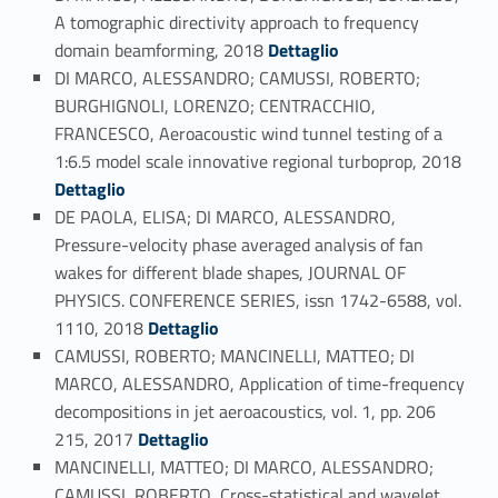
A tomographic directivity approach to frequency
Link identifier #identifier_person_652-46
domain beamforming, 2018
Dettaglio
DI MARCO, ALESSANDRO; CAMUSSI, ROBERTO;
BURGHIGNOLI, LORENZO; CENTRACCHIO,
FRANCESCO, Aeroacoustic wind tunnel testing of a
Link identifier #identifier_person_75552-47
1:6.5 model scale innovative regional turboprop, 2018
Dettaglio
DE PAOLA, ELISA; DI MARCO, ALESSANDRO,
Pressure-velocity phase averaged analysis of fan
wakes for different blade shapes, JOURNAL OF
PHYSICS. CONFERENCE SERIES, issn 1742-6588, vol.
Link identifier #identifier_person_22710-48
1110, 2018
Dettaglio
CAMUSSI, ROBERTO; MANCINELLI, MATTEO; DI
MARCO, ALESSANDRO, Application of time-frequency
decompositions in jet aeroacoustics, vol. 1, pp. 206
Link identifier #identifier_person_98717-49
215, 2017
Dettaglio
MANCINELLI, MATTEO; DI MARCO, ALESSANDRO;
CAMUSSI, ROBERTO, Cross-statistical and wavelet