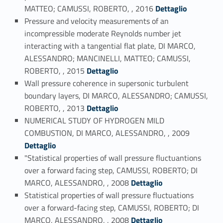
Link identifier #identifier_person_50045-19
MATTEO; CAMUSSI, ROBERTO, , 2016
Dettaglio
Pressure and velocity measurements of an
incompressible moderate Reynolds number jet
interacting with a tangential flat plate, DI MARCO,
ALESSANDRO; MANCINELLI, MATTEO; CAMUSSI,
Link identifier #identifier_person_79679-20
ROBERTO, , 2015
Dettaglio
Wall pressure coherence in supersonic turbulent
boundary layers, DI MARCO, ALESSANDRO; CAMUSSI,
Link identifier #identifier_person_86682-21
ROBERTO, , 2013
Dettaglio
NUMERICAL STUDY OF HYDROGEN MILD
Link identifier #identifier_person_61592-22
COMBUSTION, DI MARCO, ALESSANDRO, , 2009
Dettaglio
"Statistical properties of wall pressure fluctuantions
over a forward facing step, CAMUSSI, ROBERTO; DI
Link identifier #identifier_person_39856-23
MARCO, ALESSANDRO, , 2008
Dettaglio
Statistical properties of wall pressure fluctuations
over a forward-facing step, CAMUSSI, ROBERTO; DI
Link identifier #identifier_person_113096-24
MARCO, ALESSANDRO, , 2008
Dettaglio