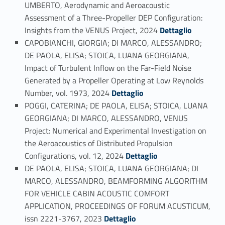
UMBERTO, Aerodynamic and Aeroacoustic
Assessment of a Three-Propeller DEP Configuration:
Link identifier #identifier_person_147459-28
Insights from the VENUS Project, 2024
Dettaglio
CAPOBIANCHI, GIORGIA; DI MARCO, ALESSANDRO;
DE PAOLA, ELISA; STOICA, LUANA GEORGIANA,
Impact of Turbulent Inflow on the Far-Field Noise
Generated by a Propeller Operating at Low Reynolds
Link identifier #identifier_person_28214-29
Number, vol. 1973, 2024
Dettaglio
POGGI, CATERINA; DE PAOLA, ELISA; STOICA, LUANA
GEORGIANA; DI MARCO, ALESSANDRO, VENUS
Project: Numerical and Experimental Investigation on
the Aeroacoustics of Distributed Propulsion
Link identifier #identifier_person_5417-30
Configurations, vol. 12, 2024
Dettaglio
DE PAOLA, ELISA; STOICA, LUANA GEORGIANA; DI
MARCO, ALESSANDRO, BEAMFORMING ALGORITHM
FOR VEHICLE CABIN ACOUSTIC COMFORT
APPLICATION, PROCEEDINGS OF FORUM ACUSTICUM,
Link identifier #identifier_person_624-31
issn 2221-3767, 2023
Dettaglio