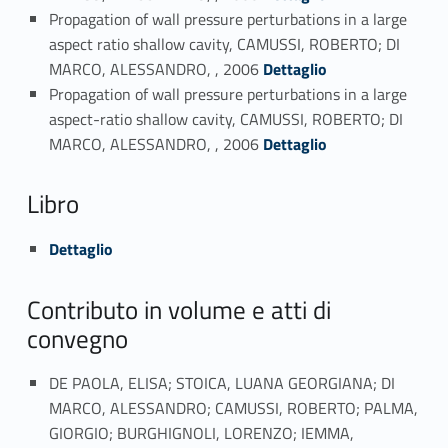
Propagation of wall pressure perturbations in a large
aspect ratio shallow cavity, CAMUSSI, ROBERTO; DI
Link identifier #identifier_person_117483-25
MARCO, ALESSANDRO, , 2006
Dettaglio
Propagation of wall pressure perturbations in a large
aspect-ratio shallow cavity, CAMUSSI, ROBERTO; DI
Link identifier #identifier_person_87085-26
MARCO, ALESSANDRO, , 2006
Dettaglio
Libro
Link identifier #identifier_person_42394-27
Dettaglio
Contributo in volume e atti di
convegno
DE PAOLA, ELISA; STOICA, LUANA GEORGIANA; DI
MARCO, ALESSANDRO; CAMUSSI, ROBERTO; PALMA,
GIORGIO; BURGHIGNOLI, LORENZO; IEMMA,