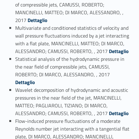
of compressible jets, CAMUSSI, ROBERTO;
MANCINELLI, MATTEO; DI MARCO, ALESSANDRO, ,
Link identifier #identifier_person_35632-15
2017
Dettaglio
Multivariate and conditioned statistics of velocity and
wall pressure fluctuations induced by a jet interacting
with a flat plate, MANCINELLI, MATTEO; DI MARCO,
Link identifier #identifier_person_185812-16
ALESSANDRO; CAMUSSI, ROBERTO, , 2017
Dettaglio
Statistical analysis of the hydrodynamic pressure in
the near field of compressible jets, CAMUSSI,
Link identifier #identifier_person_75815-17
ROBERTO; DI MARCO, ALESSANDRO, , 2017
Dettaglio
Wavelet decomposition of hydrodynamic and acoustic
pressures in the near field of the jet, MANCINELLI,
MATTEO; PAGLIAROLI, TIZIANO; DI MARCO,
Link identifier #identifier_person_115465-18
ALESSANDRO; CAMUSSI, ROBERTO, , 2017
Dettaglio
Flow-induced pressure fluctuations of a moderate
Reynolds number jet interacting with a tangential flat
plate, DI MARCO, ALESSANDRO; MANCINELLI,