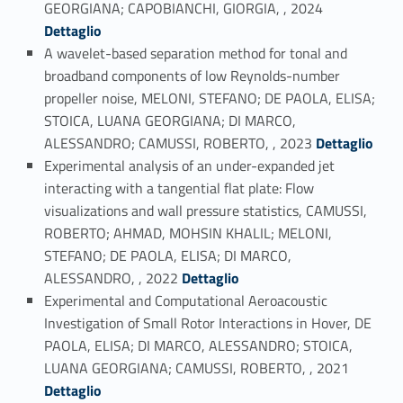
GEORGIANA; CAPOBIANCHI, GIORGIA, , 2024
Dettaglio
A wavelet-based separation method for tonal and
broadband components of low Reynolds-number
propeller noise, MELONI, STEFANO; DE PAOLA, ELISA;
STOICA, LUANA GEORGIANA; DI MARCO,
Link identifier #identifier_person_11967-5
ALESSANDRO; CAMUSSI, ROBERTO, , 2023
Dettaglio
Experimental analysis of an under-expanded jet
interacting with a tangential flat plate: Flow
visualizations and wall pressure statistics, CAMUSSI,
ROBERTO; AHMAD, MOHSIN KHALIL; MELONI,
STEFANO; DE PAOLA, ELISA; DI MARCO,
Link identifier #identifier_person_23469-6
ALESSANDRO, , 2022
Dettaglio
Experimental and Computational Aeroacoustic
Investigation of Small Rotor Interactions in Hover, DE
PAOLA, ELISA; DI MARCO, ALESSANDRO; STOICA,
Link identifier #identifier_person_178542-7
LUANA GEORGIANA; CAMUSSI, ROBERTO, , 2021
Dettaglio