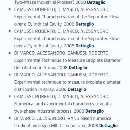
Two-Phase Industrial Process”, 2008
Dettaglio
CAMUSSI, ROBERTO; DI MARCO, ALESSANDRO,
Experimental Characterization of the Separated Flow
Link identifier #identifier_person_13199-76
over a Cylindrical Cavity, 2008
Dettaglio
CAMUSSI, ROBERTO; DI MARCO, ALESSANDRO,
Experimental Characterization of the Separated Flow
Link identifier #identifier_person_183775-77
over a Cylindrical Cavity, 2008
Dettaglio
DI MARCO, ALESSANDRO; CAMUSSI, ROBERTO,
Experimental Technique to Measure Droplets Diameter
Link identifier #identifier_person_56660-78
Distribution in Spray, 2008
Dettaglio
DI MARCO, ALESSANDRO; CAMUSSI, ROBERTO,
Experimental technique to measure droplets diameter
Link identifier #identifier_person_68067-79
distribution in spray, 2008
Dettaglio
CAMUSSI, ROBERTO; DI MARCO, ALESSANDRO,
Numerical and experimental characterization of a
Link identifier #identifier_person_96983-80
two-phase industrial process, 2008
Dettaglio
DI MARCO, ALESSANDRO, RANS based numerical
Link identifier #identifier_person_36359-81
study of hydrogen MILD combustion, 2008
Dettaglio