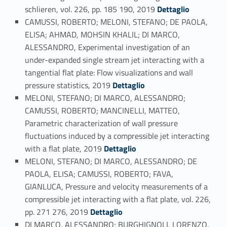
Link identifier #identifier_person_156719-42
schlieren, vol. 226, pp. 185 190, 2019
Dettaglio
CAMUSSI, ROBERTO; MELONI, STEFANO; DE PAOLA,
ELISA; AHMAD, MOHSIN KHALIL; DI MARCO,
ALESSANDRO, Experimental investigation of an
under-expanded single stream jet interacting with a
tangential flat plate: Flow visualizations and wall
Link identifier #identifier_person_187623-43
pressure statistics, 2019
Dettaglio
MELONI, STEFANO; DI MARCO, ALESSANDRO;
CAMUSSI, ROBERTO; MANCINELLI, MATTEO,
Parametric characterization of wall pressure
fluctuations induced by a compressible jet interacting
Link identifier #identifier_person_124348-44
with a flat plate, 2019
Dettaglio
MELONI, STEFANO; DI MARCO, ALESSANDRO; DE
PAOLA, ELISA; CAMUSSI, ROBERTO; FAVA,
GIANLUCA, Pressure and velocity measurements of a
compressible jet interacting with a flat plate, vol. 226,
Link identifier #identifier_person_133803-45
pp. 271 276, 2019
Dettaglio
DI MARCO, ALESSANDRO; BURGHIGNOLI, LORENZO,