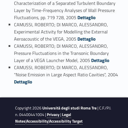
Characterization of a Separated Turbulent Boundary
Layer by Time-Frequency Analyses of Wall Pressure
Link identifier #identifier_person_158611-87
Fluctuations, pp. 719 728, 2005
Dettaglio
CAMUSSI, ROBERTO; DI MARCO, ALESSANDRO,
Experimental Activity for Modelling the External
Link identifier #identifier_person_83780-88
Aeroacoustic of the VEGA, 2005
Dettaglio
CAMUSSI, ROBERTO; DI MARCO, ALESSANDRO,
Pressure Fluctuations in the Transonic Boundary
Link identifier #identifier_person_39071-89
Layer of a VEGA Launcher Model, 2005
Dettaglio
CAMUSSI, ROBERTO; DI MARCO, ALESSANDRO,
Link identifier #identifier_person_59252-90
"Noise Emission in Large Aspect Ratio Cavities", 2004
Dettaglio
Copyright 2026
Università degli studi Roma Tre
| C.F./P.I.
n. 04400441004 |
Privacy
|
Legal
Notes
|
Accessibility
|
Accessibility Target