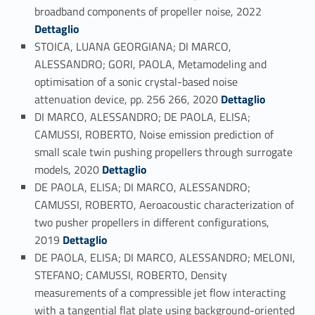
Link identifier #identifier_person_75553-38
broadband components of propeller noise, 2022
Dettaglio
STOICA, LUANA GEORGIANA; DI MARCO,
ALESSANDRO; GORI, PAOLA, Metamodeling and
optimisation of a sonic crystal-based noise
Link identifier #identifier_person_168224-39
attenuation device, pp. 256 266, 2020
Dettaglio
DI MARCO, ALESSANDRO; DE PAOLA, ELISA;
CAMUSSI, ROBERTO, Noise emission prediction of
small scale twin pushing propellers through surrogate
Link identifier #identifier_person_78151-40
models, 2020
Dettaglio
DE PAOLA, ELISA; DI MARCO, ALESSANDRO;
CAMUSSI, ROBERTO, Aeroacoustic characterization of
two pusher propellers in different configurations,
Link identifier #identifier_person_19364-41
2019
Dettaglio
DE PAOLA, ELISA; DI MARCO, ALESSANDRO; MELONI,
STEFANO; CAMUSSI, ROBERTO, Density
measurements of a compressible jet flow interacting
with a tangential flat plate using background-oriented