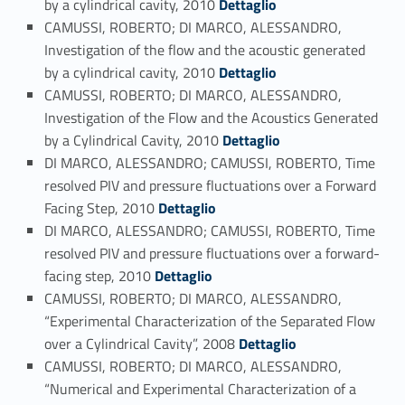
by a cylindrical cavity, 2010
Dettaglio
CAMUSSI, ROBERTO; DI MARCO, ALESSANDRO,
Investigation of the flow and the acoustic generated
Link identifier #identifier_person_113289-70
by a cylindrical cavity, 2010
Dettaglio
CAMUSSI, ROBERTO; DI MARCO, ALESSANDRO,
Investigation of the Flow and the Acoustics Generated
Link identifier #identifier_person_52328-71
by a Cylindrical Cavity, 2010
Dettaglio
DI MARCO, ALESSANDRO; CAMUSSI, ROBERTO, Time
resolved PIV and pressure fluctuations over a Forward
Link identifier #identifier_person_190067-72
Facing Step, 2010
Dettaglio
DI MARCO, ALESSANDRO; CAMUSSI, ROBERTO, Time
resolved PIV and pressure fluctuations over a forward-
Link identifier #identifier_person_14960-73
facing step, 2010
Dettaglio
CAMUSSI, ROBERTO; DI MARCO, ALESSANDRO,
“Experimental Characterization of the Separated Flow
Link identifier #identifier_person_110167-74
over a Cylindrical Cavity”, 2008
Dettaglio
CAMUSSI, ROBERTO; DI MARCO, ALESSANDRO,
“Numerical and Experimental Characterization of a
Link identifier #identifier_person_181655-75