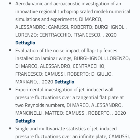
Aerodynamic and aeroacoustic investigation of an
innovative regional turboprop scaled model: numerical
simulations and experiments, DI MARCO,
ALESSANDRO; CAMUSSI, ROBERTO; BURGHIGNOLI,
Link identifier #identifier_person_152120-8
LORENZO; CENTRACCHIO, FRANCESCO, , 2020
Dettaglio
Evaluation of the noise impact of flap-tip fences
installed on laminar wings, BURGHIGNOLI, LORENZO;
DI MARCO, ALESSANDRO; CENTRACCHIO,
FRANCESCO; CAMUSSI, ROBERTO; DI GIULIO,
Link identifier #identifier_person_124895-9
MARIANO, , 2020
Dettaglio
Experimental investigation of jet-induced wall
pressure fluctuations over a tangential flat plate at
two Reynolds numbers, DI MARCO, ALESSANDRO;
Link identifier #identifier_person_155814-10
MANCINELLI, MATTEO; CAMUSSI, ROBERTO, , 2020
Dettaglio
Single and multivariate statistics of jet-induced
pressure fluctuations over an infinite plate, CAMUSSI,