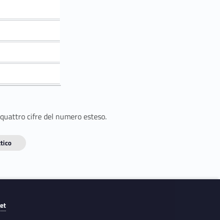
 quattro cifre del numero esteso.
tico
get