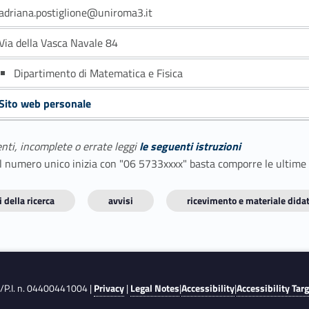
adriana.postiglione@uniroma3.it
Via della Vasca Navale 84
Dipartimento di Matematica e Fisica
Sito web personale
enti, incomplete o errate leggi
le seguenti istruzioni
E il numero unico inizia con "06 5733xxxx" basta comporre le ultime
 della ricerca
avvisi
ricevimento e materiale didat
F./P.I. n. 04400441004 |
Privacy
|
Legal Notes
|
Accessibility
|
Accessibility Tar