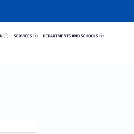
66975-67
Services 76439-81
Departments And Schools 70910-96
ON
SERVICES
DEPARTMENTS AND SCHOOLS