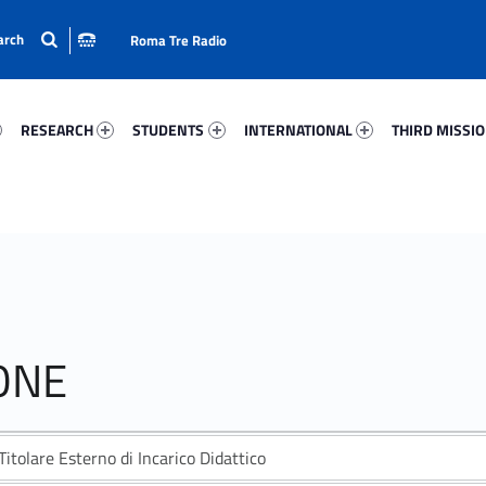
Roma Tre Radio
88-15
Research 70970-24
Students 58195-33
International 36957-50
Third Mission 
RESEARCH
STUDENTS
INTERNATIONAL
THIRD MISSI
ONE
Titolare Esterno di Incarico Didattico