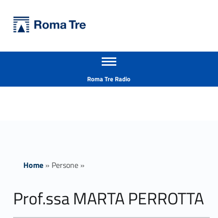
Primary Menu
Università Roma Tre
Prof.ssa MARTA PERROTTA - Università Roma Tre
Apri il menu secondario
L’Università degli Studi Roma Tre è un’università giovane e per giovani, è nata nel 1992 ed è rapidamente cresciuta sia in termini di studenti che di corsi di studio offerti. Sono attivi 13 dipartimenti che offrono corsi di Laurea, Laurea magistrale, Master, Corsi di perfezionamento, Dottorati di ricerca e Scuole di specializzazione
Header info sidebar
Roma Tre Radio
Home
»
Persone
»
Prof.ssa MARTA PERROTTA