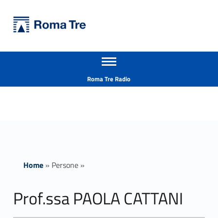
Primary Menu
Università Roma Tre
Prof.ssa PAOLA CATTANI - Università Roma Tre
Apri il menu secondario
L’Università degli Studi Roma Tre è un’università giovane e per giovani, è nata nel 1992 ed è rapidamente cresciuta sia in termini di studenti che di corsi di studio offerti. Sono attivi 13 dipartimenti che offrono corsi di Laurea, Laurea magistrale, Master, Corsi di perfezionamento, Dottorati di ricerca e Scuole di specializzazione
Header info sidebar
Roma Tre Radio
Home
»
Persone
»
Prof.ssa PAOLA CATTANI