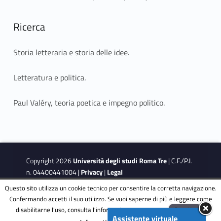
Ricerca
Storia letteraria e storia delle idee.
Letteratura e politica.
Paul Valéry, teoria poetica e impegno politico.
Copyright 2026
Università degli studi Roma Tre
| C.F./P.I.
n. 04400441004 |
Privacy
|
Legal
Notes
|
Accessibility
|
Accessibility Target
Questo sito utilizza un cookie tecnico per consentire la corretta navigazione.
Confermando accetti il suo utilizzo. Se vuoi saperne di più e leggere come
disabilitarne l'uso, consulta l'informativa estesa.
ENG
Accetta
This site is protected by reCAPTCHA and the Google
Privacy
Assistente virtuale
Menu