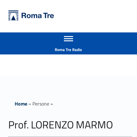
Primary Menu
Università Roma Tre
Prof. LORENZO MARMO - Università Roma Tre
Apri il menu secondario
L’Università degli Studi Roma Tre è un’università giovane e per giovani, è nata nel 1992 ed è rapidamente cresciuta sia in termini di studenti che di corsi di studio offerti. Sono attivi 13 dipartimenti che offrono corsi di Laurea, Laurea magistrale, Master, Corsi di perfezionamento, Dottorati di ricerca e Scuole di specializzazione
Header info sidebar
Roma Tre Radio
Home
»
Persone
»
Prof. LORENZO MARMO