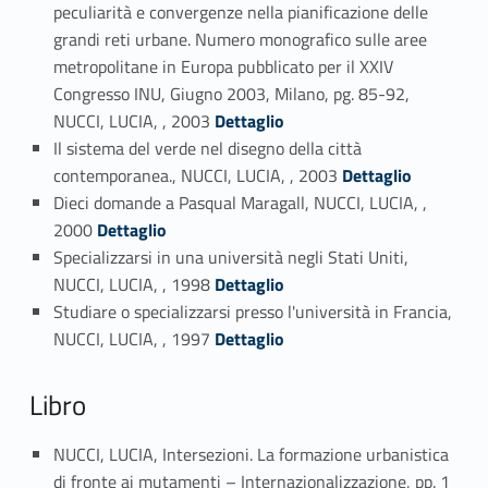
peculiarità e convergenze nella pianificazione delle
grandi reti urbane. Numero monografico sulle aree
metropolitane in Europa pubblicato per il XXIV
Congresso INU, Giugno 2003, Milano, pg. 85-92,
Link identifier #identifier_person_70517-37
NUCCI, LUCIA, , 2003
Dettaglio
Il sistema del verde nel disegno della città
Link identifier #identifier_person_185947-38
contemporanea., NUCCI, LUCIA, , 2003
Dettaglio
Dieci domande a Pasqual Maragall, NUCCI, LUCIA, ,
Link identifier #identifier_person_60437-39
2000
Dettaglio
Specializzarsi in una università negli Stati Uniti,
Link identifier #identifier_person_9493-40
NUCCI, LUCIA, , 1998
Dettaglio
Studiare o specializzarsi presso l'università in Francia,
Link identifier #identifier_person_165426-41
NUCCI, LUCIA, , 1997
Dettaglio
Libro
NUCCI, LUCIA, Intersezioni. La formazione urbanistica
di fronte ai mutamenti – Internazionalizzazione, pp. 1