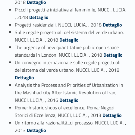
2018
Dettaglio
Piccoli progetti e iniziative al femminile, NUCCI, LUCIA,
Link identifier #identifier_person_195576-24
, 2018
Dettaglio
Link identifier #identifier_person_79455-25
Progetti residenziali, NUCCI, LUCIA, , 2018
Dettaglio
Sulle regole progettuali del sistema del verde urbano,
Link identifier #identifier_person_193313-26
NUCCI, LUCIA, , 2018
Dettaglio
The urgency of new quantitative public open space
Link identifier #identifier_person_23402-27
standards in London, NUCCI, LUCIA, , 2018
Dettaglio
Un convegno internazionale sulle regole progettuali
Link identifier #identifier_person_53335-28
del sistema del verde urbano, NUCCI, LUCIA, , 2018
Dettaglio
Analysis the Process and Priorities of Urbanization in
the Mashhad city After Islamic Revolution of Iran,
Link identifier #identifier_person_105814-29
NUCCI, LUCIA, , 2016
Dettaglio
Rome: historic shops of excellence, Roma: Negozi
Link identifier #identifier_person_3897-30
Storici di Eccellenza, NUCCI, LUCIA, , 2013
Dettaglio
Un ritorno alla razionalità...di processo, NUCCI, LUCIA, ,
Link identifier #identifier_person_143766-31
2013
Dettaglio