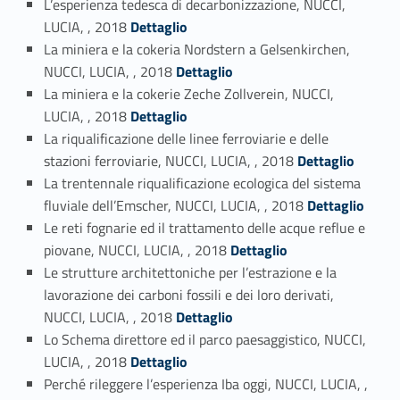
L’esperienza tedesca di decarbonizzazione, NUCCI,
Link identifier #identifier_person_159834-15
LUCIA, , 2018
Dettaglio
La miniera e la cokeria Nordstern a Gelsenkirchen,
Link identifier #identifier_person_182863-16
NUCCI, LUCIA, , 2018
Dettaglio
La miniera e la cokerie Zeche Zollverein, NUCCI,
Link identifier #identifier_person_78309-17
LUCIA, , 2018
Dettaglio
La riqualificazione delle linee ferroviarie e delle
Link identifier #identifier_person_89268-18
stazioni ferroviarie, NUCCI, LUCIA, , 2018
Dettaglio
La trentennale riqualificazione ecologica del sistema
Link identifier #identifier_person_17381-19
fluviale dell’Emscher, NUCCI, LUCIA, , 2018
Dettaglio
Le reti fognarie ed il trattamento delle acque reflue e
Link identifier #identifier_person_43673-20
piovane, NUCCI, LUCIA, , 2018
Dettaglio
Le strutture architettoniche per l’estrazione e la
lavorazione dei carboni fossili e dei loro derivati,
Link identifier #identifier_person_24268-21
NUCCI, LUCIA, , 2018
Dettaglio
Lo Schema direttore ed il parco paesaggistico, NUCCI,
Link identifier #identifier_person_117828-22
LUCIA, , 2018
Dettaglio
Perché rileggere l’esperienza Iba oggi, NUCCI, LUCIA, ,
Link identifier #identifier_person_85586-23