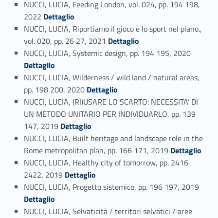
NUCCI, LUCIA, Feeding London, vol. 024, pp. 194 198,
Link identifier #identifier_person_112299-58
2022
Dettaglio
NUCCI, LUCIA, Riportiamo il gioco e lo sport nel piano.,
Link identifier #identifier_person_126252-59
vol. 020, pp. 26 27, 2021
Dettaglio
Link identifier #identifier_person_118945-60
NUCCI, LUCIA, Systemic design, pp. 194 195, 2020
Dettaglio
NUCCI, LUCIA, Wilderness / wild land / natural areas,
Link identifier #identifier_person_74561-61
pp. 198 200, 2020
Dettaglio
NUCCI, LUCIA, (RI)USARE LO SCARTO: NECESSITA’ DI
UN METODO UNITARIO PER INDIVIDUARLO, pp. 139
Link identifier #identifier_person_108261-62
147, 2019
Dettaglio
NUCCI, LUCIA, Built heritage and landscape role in the
Link identifier #identifier_person_99844-63
Rome metropolitan plan, pp. 166 171, 2019
Dettaglio
NUCCI, LUCIA, Healthy city of tomorrow, pp. 2416
Link identifier #identifier_person_13980-64
2422, 2019
Dettaglio
Link identifier #identifier_person_135632-65
NUCCI, LUCIA, Progetto sistemico, pp. 196 197, 2019
Dettaglio
NUCCI, LUCIA, Selvaticità / territori selvatici / aree