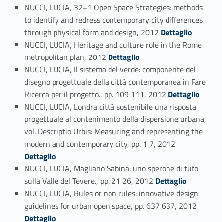
NUCCI, LUCIA, 32+1 Open Space Strategies: methods
to identify and redress contemporary city differences
Link identifier #identifier_person_42125-78
through physical form and design, 2012
Dettaglio
NUCCI, LUCIA, Heritage and culture role in the Rome
Link identifier #identifier_person_56596-79
metropolitan plan, 2012
Dettaglio
NUCCI, LUCIA, Il sistema del verde: componente del
disegno progettuale della città contemporanea in Fare
Link identifier #identifier_person_171636-80
Ricerca per il progetto., pp. 109 111, 2012
Dettaglio
NUCCI, LUCIA, Londra città sostenibile una risposta
progettuale al contenimento della dispersione urbana,
vol. Descriptio Urbis: Measuring and representing the
Link identifier #identifier_person_44452-81
modern and contemporary city, pp. 1 7, 2012
Dettaglio
NUCCI, LUCIA, Magliano Sabina: uno sperone di tufo
Link identifier #identifier_person_42819-82
sulla Valle del Tevere., pp. 21 26, 2012
Dettaglio
NUCCI, LUCIA, Rules or non rules: innovative design
Link identifier #identifier_person_59905-83
guidelines for urban open space, pp. 637 637, 2012
Dettaglio