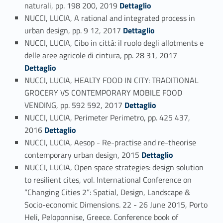
Link identifier #identifier_person_66405-66
naturali, pp. 198 200, 2019
Dettaglio
NUCCI, LUCIA, A rational and integrated process in
Link identifier #identifier_person_169715-67
urban design, pp. 9 12, 2017
Dettaglio
NUCCI, LUCIA, Cibo in città: il ruolo degli allotments e
Link identifier #identifier_person_171915-68
delle aree agricole di cintura, pp. 28 31, 2017
Dettaglio
NUCCI, LUCIA, HEALTY FOOD IN CITY: TRADITIONAL
GROCERY VS CONTEMPORARY MOBILE FOOD
Link identifier #identifier_person_61734-69
VENDING, pp. 592 592, 2017
Dettaglio
NUCCI, LUCIA, Perimeter Perimetro, pp. 425 437,
Link identifier #identifier_person_97465-70
2016
Dettaglio
NUCCI, LUCIA, Aesop - Re-practise and re-theorise
Link identifier #identifier_person_96142-71
contemporary urban design, 2015
Dettaglio
NUCCI, LUCIA, Open space strategies: design solution
to resilient cites, vol. International Conference on
“Changing Cities 2”: Spatial, Design, Landscape &
Socio-economic Dimensions. 22 - 26 June 2015, Porto
Heli, Peloponnise, Greece. Conference book of