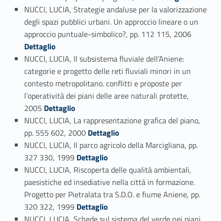
NUCCI, LUCIA, Strategie andaluse per la valorizzazione
degli spazi pubblici urbani. Un approccio lineare o un
Link identifier #identifier_person_191981-90
approccio puntuale-simbolico?, pp. 112 115, 2006
Dettaglio
NUCCI, LUCIA, Il subsistema fluviale dell’Aniene:
categorie e progetto delle reti fluviali minori in un
contesto metropolitano. conflitti e proposte per
l’operatività dei piani delle aree naturali protette,
Link identifier #identifier_person_151848-91
2005
Dettaglio
NUCCI, LUCIA, La rappresentazione grafica del piano,
Link identifier #identifier_person_20776-92
pp. 555 602, 2000
Dettaglio
NUCCI, LUCIA, Il parco agricolo della Marcigliana, pp.
Link identifier #identifier_person_134385-93
327 330, 1999
Dettaglio
NUCCI, LUCIA, Riscoperta delle qualità ambientali,
paesistiche ed insediative nella città in formazione.
Progetto per Pietralata tra S.D.O. e fiume Aniene, pp.
Link identifier #identifier_person_38930-94
320 322, 1999
Dettaglio
NUCCI, LUCIA, Schede sul sistema del verde nei piani