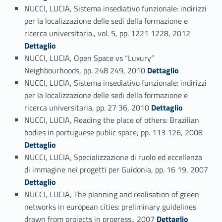
NUCCI, LUCIA, Sistema insediativo funzionale: indirizzi
per la localizzazione delle sedi della formazione e
Link identifier #identifier_person_199552-84
ricerca universitaria., vol. 5, pp. 1221 1228, 2012
Dettaglio
NUCCI, LUCIA, Open Space vs “Luxury”
Link identifier #identifier_person_127091-85
Neighbourhoods, pp. 248 249, 2010
Dettaglio
NUCCI, LUCIA, Sistema insediativo funzionale: indirizzi
per la localizzazione delle sedi della formazione e
Link identifier #identifier_person_181726-86
ricerca universitaria, pp. 27 36, 2010
Dettaglio
NUCCI, LUCIA, Reading the place of others: Brazilian
Link identifier #identifier_person_166602-87
bodies in portuguese public space, pp. 113 126, 2008
Dettaglio
NUCCI, LUCIA, Specializzazione di ruolo ed eccellenza
di immagine nei progetti per Guidonia, pp. 16 19, 2007
Link identifier #identifier_person_64929-88
Dettaglio
NUCCI, LUCIA, The planning and realisation of green
networks in european cities: preliminary guidelines
Link identifier #identifier_person_192748-89
drawn from projects in progress., 2007
Dettaglio