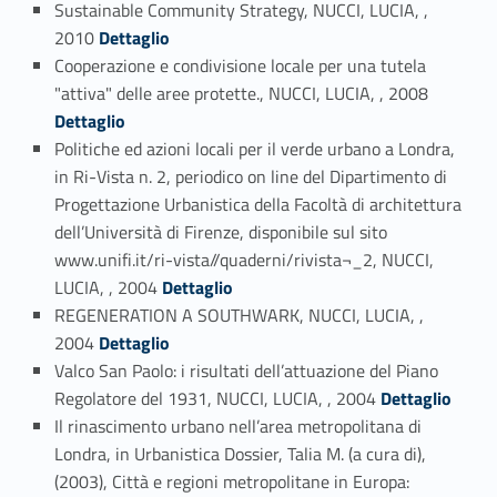
Sustainable Community Strategy, NUCCI, LUCIA, ,
Link identifier #identifier_person_193040-32
2010
Dettaglio
Cooperazione e condivisione locale per una tutela
Link identifier #identifier_person_106740-33
"attiva" delle aree protette., NUCCI, LUCIA, , 2008
Dettaglio
Politiche ed azioni locali per il verde urbano a Londra,
in Ri-Vista n. 2, periodico on line del Dipartimento di
Progettazione Urbanistica della Facoltà di architettura
dell’Università di Firenze, disponibile sul sito
www.unifi.it/ri-vista//quaderni/rivista¬_2, NUCCI,
Link identifier #identifier_person_137932-34
LUCIA, , 2004
Dettaglio
REGENERATION A SOUTHWARK, NUCCI, LUCIA, ,
Link identifier #identifier_person_156426-35
2004
Dettaglio
Valco San Paolo: i risultati dell’attuazione del Piano
Link identifier #identifier_person_30302-36
Regolatore del 1931, NUCCI, LUCIA, , 2004
Dettaglio
Il rinascimento urbano nell’area metropolitana di
Londra, in Urbanistica Dossier, Talia M. (a cura di),
(2003), Città e regioni metropolitane in Europa: