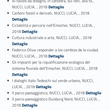
Al tavolo da disegno, in cattedra, sui libri, alla tv.,
Link identifier #identifier_person_101181-6
NUCCI, LUCIA, , 2018
Dettaglio
Link identifier #identifier_person_30803-7
Carboni fossili e derivati, NUCCI, LUCIA, , 2018
Dettaglio
Ciclabilità e percorsi nell’Emscher, NUCCI, LUCIA, ,
Link identifier #identifier_person_96332-8
2018
Dettaglio
Link identifier #identifier_person_12294-9
Cultura industriale e arte, NUCCI, LUCIA, , 2018
Dettaglio
Federico Oliva: responder a los cambios de la ciudad,
Link identifier #identifier_person_170790-10
NUCCI, LUCIA, , 2018
Dettaglio
Gli impianti per la riqualificazione ecologica del
Link identifier #identifier_person_55128-11
sistema fluviale dell’Emscher, NUCCI, LUCIA, , 2018
Dettaglio
I dialoghi Italo-Tedeschi sul verde urbano, NUCCI,
Link identifier #identifier_person_190935-12
LUCIA, , 2018
Dettaglio
Link identifier #identifier_person_56033-13
Il parco paesaggistico, NUCCI, LUCIA, , 2018
Dettaglio
Il parco paesaggistico Duisburg Nord, NUCCI, LUCIA, ,
Link identifier #identifier_person_158814-14
2018
Dettaglio