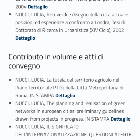
Link identifier #identifier_person_20117-48
2004
Dettaglio
NUCCI, LUCIA, Reti verdi e disegno della città attuale:
posizioni ed esperienze a confronto a Londra, Tesi di
Link identifier #identifier_person_104877-49
Dottorato di Ricerca in Urbanistica (XIV Ciclo), 2002
Dettaglio
Contributo in volume e atti di
convegno
NUCCI, LUCIA, La tutela del territorio agricolo nel
Piano Territoriale PTPG della Città Metropolitana di
Link identifier #identifier_person_49456-50
Roma, IN STAMPA
Dettaglio
NUCCI, LUCIA, The planning and realisation of green
networks in european cities: preliminary guidelines
Link identifier #identifier_person_46041-51
drawn from projects in progress, IN STAMPA
Dettaglio
NUCCI, LUCIA, IL SIGNIFICATO
DELL’INTERNAZIONALIZZAZIONE. QUESTIONI APERTE
Link identifier #identifier_person_188132-52