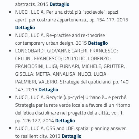
Link identifier #identifier_person_166183-72
abstracts, 2015
Dettaglio
NUCCI, LUCIA, Per una città più "socievole": spazi
Link identifier #identifier_person_108529-73
aperti per costruire appartenenza., pp. 154 177, 2015
Dettaglio
NUCCI, LUCIA, Re-practise and re-theorise
Link identifier #identifier_person_155020-74
contemporary urban design, 2015
Dettaglio
LONGOBARDI, GIOVANNI; CARERI, FRANCESCO;
CELLINI, FRANCESCO; DALL'OLIO, LORENZO;
FRANCIOSINI, LUIGI; FURNARI, MICHELE; GRUTTER,
GISELLA; METTA, ANNALISA; NUCCI, LUCIA;
PALMIERI, VALERIO, Strategie del quotidiano, pp. 140
Link identifier #identifier_person_170826-75
147, 2015
Dettaglio
NUCCI, LUCIA, Recycle (up-cycle) Urbano è... e perché.
Strategia per la rete verde locale a favore di un ritorno
dell'etica disciplinare nel progetto della città., vol. 1,
Link identifier #identifier_person_43423-76
pp. 126 127, 2014
Dettaglio
NUCCI, LUCIA, OSS and LDF: spatial planning answer
Link identifier #identifier_person_156649-77
to resilient city, 2013
Dettaglio