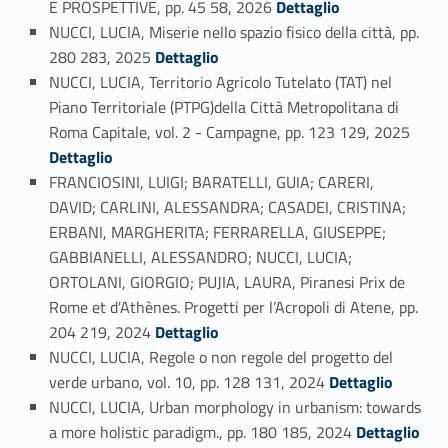
E PROSPETTIVE, pp. 45 58, 2026
Dettaglio
NUCCI, LUCIA, Miserie nello spazio fisico della città, pp.
Link identifier #identifier_person_137726-53
280 283, 2025
Dettaglio
NUCCI, LUCIA, Territorio Agricolo Tutelato (TAT) nel
Piano Territoriale (PTPG)della Città Metropolitana di
Link identifier #identifier_person_175420-54
Roma Capitale, vol. 2 - Campagne, pp. 123 129, 2025
Dettaglio
FRANCIOSINI, LUIGI; BARATELLI, GUIA; CARERI,
DAVID; CARLINI, ALESSANDRA; CASADEI, CRISTINA;
ERBANI, MARGHERITA; FERRARELLA, GIUSEPPE;
GABBIANELLI, ALESSANDRO; NUCCI, LUCIA;
ORTOLANI, GIORGIO; PUJIA, LAURA, Piranesi Prix de
Rome et d'Athènes. Progetti per l’Acropoli di Atene, pp.
Link identifier #identifier_person_152772-55
204 219, 2024
Dettaglio
NUCCI, LUCIA, Regole o non regole del progetto del
Link identifier #identifier_person_167681-56
verde urbano, vol. 10, pp. 128 131, 2024
Dettaglio
NUCCI, LUCIA, Urban morphology in urbanism: towards
Link identifier #identifier_person_169788-57
a more holistic paradigm., pp. 180 185, 2024
Dettaglio