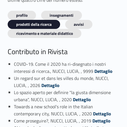
ultime quattro cifre del numero esteso.
profilo
insegnamenti
prodotti della ricerca
avvisi
ricevimento e materiale didattico
Contributo in Rivista
COVID-19. Come il 2020 ha ri-disegnato i nostri
Link identifier #identifier_person_197682-1
interessi di ricerca., NUCCI, LUCIA, , 9999
Dettaglio
Un regard sur et dans les villes du monde, NUCCI,
Link identifier #identifier_person_181235-2
LUCIA, , 2026
Dettaglio
Lo spazio aperto per definire "la giusta dimensione
Link identifier #identifier_person_74629-3
urbana", NUCCI, LUCIA, , 2020
Dettaglio
Towards a new school’s role in the Italian
Link identifier #identifier_person_105367-4
contemporary city, NUCCI, LUCIA, , 2020
Dettaglio
Link identifier #identifier_person_64640-5
Come proseguire?, NUCCI, LUCIA, , 2019
Dettaglio