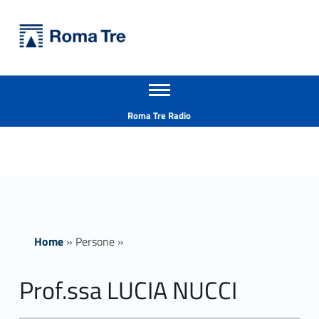
Primary Menu
Università Roma Tre
Prof.ssa LUCIA NUCCI ricerca - Università Roma Tre
Apri il menu secondario
L’Università degli Studi Roma Tre è un’università giovane e per giovani, è nata nel 1992 ed è rapidamente cresciuta sia in termini di studenti che di corsi di studio offerti. Sono attivi 13 dipartimenti che offrono corsi di Laurea, Laurea magistrale, Master, Corsi di perfezionamento, Dottorati di ricerca e Scuole di specializzazione
Header info sidebar
Roma Tre Radio
Home
»
Persone
»
Prof.ssa LUCIA NUCCI